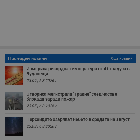
Некласифицирани
Строго необходимите бисквитки позволяват основната
функционалност на уебсайта, като потребителско
влизане и управление на акаунта. Уебсайтът не може да
се използва правилно без строго необходими
бисквитки.
Валиден
Име
Доставчик
/
Домейн
О
до
Последни новини
Още новини
__RequestVerificationToken
Сесия
Т
Microsoft
п
Corporation
Измериха рекордна температура от 41 градуса в
ф
www.dunavmost.com
Будапеща
з
п
23:09 | 6.8.2026 г.
и
п
A
Отвориха магистрала "Тракия" след часове
т
блокада заради пожар
е
д
23:05 | 6.8.2026 г.
н
п
с
Персеидите озаряват небето в средата на август
у
23:03 | 6.8.2026 г.
и
ф
н