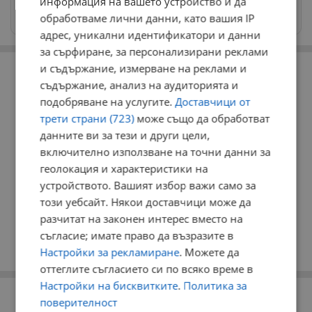
информация на вашето устройство и да
Изпращайте снимки и информация на
обработваме лични данни, като вашия IP
news@dunavmost.com
адрес, уникални идентификатори и данни
за сърфиране, за персонализирани реклами
РЕКЛАМА
и съдържание, измерване на реклами и
съдържание, анализ на аудиторията и
подобряване на услугите.
Доставчици от
трети страни (723)
може също да обработват
данните ви за тези и други цели,
включително използване на точни данни за
геолокация и характеристики на
устройството. Вашият избор важи само за
този уебсайт. Някои доставчици може да
разчитат на законен интерес вместо на
съгласие; имате право да възразите в
Настройки за рекламиране
. Можете да
оттеглите съгласието си по всяко време в
Настройки на бисквитките
.
Политика за
РЕКЛАМА
поверителност