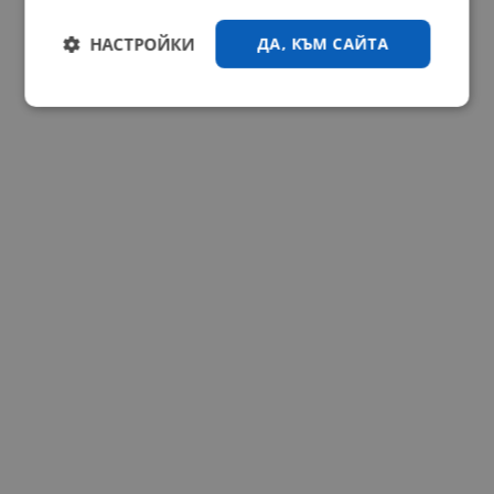
НАСТРОЙКИ
ДА, КЪМ САЙТА
Строго
Ефективност
необходимо
Таргетиране
Функционалност
Некласифицирани
Строго необходимо
Ефективност
Таргетиране
Функционалност