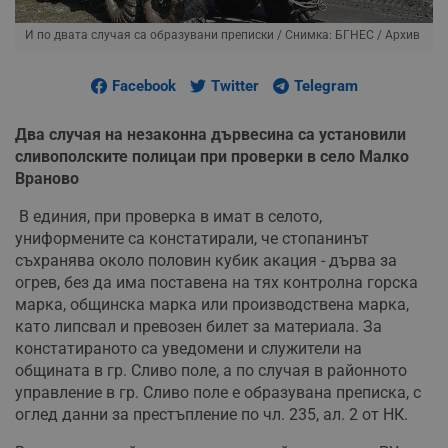
И по двата случая са образувани преписки
/ Снимка: БГНЕС / Архив
Facebook
Twitter
Telegram
Два случая на незаконна дървесина са установили
сливополските полицаи при проверки в село Малко
Враново
В единия, при проверка в имат в селото,
униформените са констатирали, че стопанинът
съхранява около половин кубик акация - дърва за
огрев, без да има поставена на тях контролна горска
марка, общинска марка или производствена марка,
като липсвал и превозен билет за материала. За
констатираното са уведомени и служители на
общината в гр. Сливо поле, а по случая в районното
управление в гр. Сливо поле е образувана преписка, с
оглед данни за престъпление по чл. 235, ал. 2 от НК.