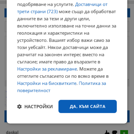
подобряване на услугите.
Доставчици от
трети страни (723)
може също да обработват
Напиши коментар!
данните ви за тези и други цели,
включително използване на точни данни за
геолокация и характеристики на
устройството. Вашият избор важи само за
този уебсайт. Някои доставчици може да
разчитат на законен интерес вместо на
съгласие; имате право да възразите в
Настройки за рекламиране
. Можете да
оттеглите съгласието си по всяко време в
Настройки на бисквитките
.
Политика за
Остават
2000
символа
поверителност
ОБНОВИ
Поради зачестилите злоупотреби в сайта, за да оставите анонимен
коментар или да гласувате изискваме да се идентифицирате с
google акаунт.
НАСТРОЙКИ
ДА, КЪМ САЙТА
Натискайки на бутона "Вход с google" по-долу, коментарът ви ще
бъде публикуван анонимно под псевдонима който сте попълнили
по-горе в полето "Твоето име". Никаква лична информация за вас
Строго
Ефективност
няма да бъде съхранявана при нас или показвана на други
необходимо
потребители.
daskal
8