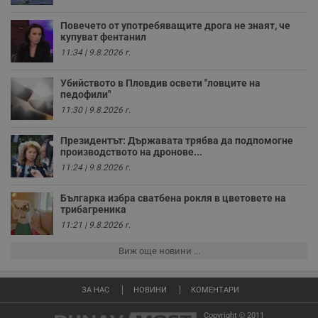
седмици
с
с
Повечето от употребяващите дрога не знаят, че
п
и
купуват фентанил
п
11:34 | 9.8.2026 г.
т
в
с
Убийството в Пловдив освети "ловците на
з
педофили"
с
п
11:30 | 9.8.2026 г.
о
р
п
Президентът: Държавата трябва да подпомогне
н
производството на дронове...
п
к
11:24 | 9.8.2026 г.
ч
п
с
Българка избра сватбена рокля в цветовете на
б
трибагреника
11:21 | 9.8.2026 г.
__cf_bm
29
Т
Cloudflare Inc.
минути
с
.twitter.com
59
р
Виж още новини ...
секунди
м
б
о
у
ЗА НАС
НОВИНИ
КОМЕНТАРИ
п
о
и
Copyright © 2011