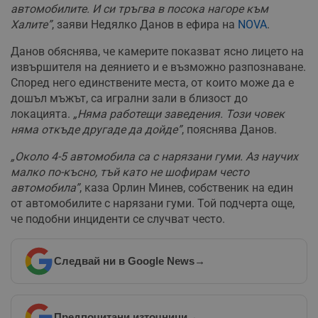
автомобилите. И си тръгва в посока нагоре към
Халите”
, заяви Недялко Данов в ефира на
NOVA
.
Данов обяснява, че камерите показват ясно лицето на
извършителя на деянието и е възможно разпознаване.
Според него единствените места, от които може да е
дошъл мъжът, са игрални зали в близост до
локацията.
„Няма работещи заведения. Този човек
няма откъде другаде да дойде”
, пояснява Данов.
„Около 4-5 автомобила са с нарязани гуми. Аз научих
малко по-късно, тъй като не шофирам често
автомобила”
, каза Орлин Минев, собственик на един
от автомобилите с нарязани гуми. Той подчерта още,
че подобни инциденти се случват често.
Следвай ни в Google News
→
Предпочитани източници
→