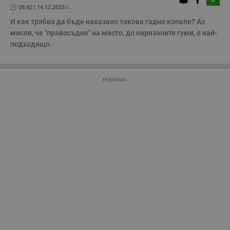
08:42 | 14.12.2023 г.
И как трябва да бъде наказано такова гадно копеле? Аз 
Таргетиране
Функционалност
мисля, че "правосъдие" на място, до нарязаните гуми, е най-
подходящо.
Некласифицирани
РЕКЛАМА
Строго необходимо
Ефективност
Таргетиране
Функционалност
Некласифицирани
Строго необходимите бисквитки позволяват основната
функционалност на уебсайта, като потребителско
влизане и управление на акаунта. Уебсайтът не може да
се използва правилно без строго необходими
бисквитки.