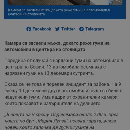
Камери са заснели мъжа, докато реже гуми на автомобили в
центъра на столицата
Facebook
Twitter
Telegram
Камери са заснели мъжа, докато реже гуми на
автомобили в центъра на столицата
Поредица от случаи с нарязани гуми на автомобили в
центъра на София. 13 автомобила осъмнаха с
нарязани гуми на 13 декември сутринта.
Оказа се, че това е пореден инцидент за района. На 9
срещу 10 декември други автомобили също са били с
надупчени гуми. Има кадри от охранителни камери,
които показват и извършителя на деянието.
„В нощта на 9 срещу 10 декември около 2:00 ч. през
нощта по бул. „Мария Луиза”, посока гарата, влиза
човек, който започва да дупчи гумите на