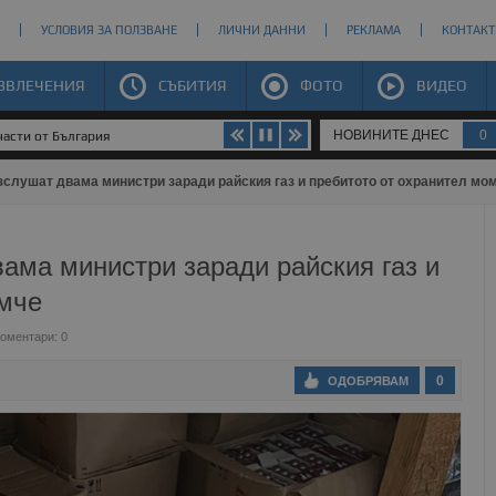
УСЛОВИЯ ЗА ПОЛЗВАНЕ
ЛИЧНИ ДАННИ
РЕКЛАМА
КОНТАКТ
ЗВЛЕЧЕНИЯ
СЪБИТИЯ
ФОТО
ВИДЕО
НОВИНИТЕ ДНЕС
0
части от България
зслушат двама министри заради райския газ и пребитото от охранител мо
ама министри заради райския газ и
омче
оментари: 0
0
ОДОБРЯВАМ