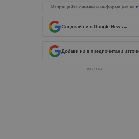
Изпращайте снимки и информация на
n
Следвай ни в Google News
→
Добави ни в предпочитани източ
РЕКЛАМА