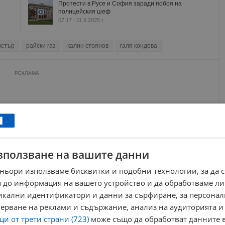
Протести в Русе и София заради побоя на
полицейския шеф
07:17 | 11.9.2025 г.
истър
райски газ
калин стоянов
галя кондева
РЕКЛАМА
зползване на вашите данни
ньори използваме бисквитки и подобни технологии, за да 
 до информация на вашето устройство и да обработваме ли
никални идентификатори и данни за сърфиране, за персона
ерване на реклами и съдържание, анализ на аудиторията и
и от трети страни (723)
може също да обработват данните в