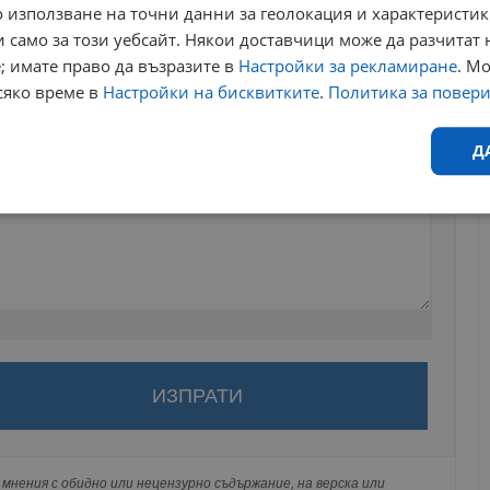
 използване на точни данни за геолокация и характеристик
 само за този уебсайт. Някои доставчици може да разчитат 
; имате право да възразите в
Настройки за рекламиране
. М
сяко време в
Настройки на бисквитките
.
Политика за повер
Д
Ефективност
Таргетиране
Функционалност
Н
за да оставите анонимен коментар или да гласувате
еобходимо
Ефективност
Таргетиране
Функционалност
Неклас
акаунт.
исквитки позволяват основната функционалност на уебсайта, като потребителско
ви ще бъде публикуван анонимно под псевдонима който сте
не може да се използва правилно без строго необходими бисквитки.
 Никаква лична информация за вас няма да бъде
Валиден
мнения с обидно или нецензурно съдържание, на верска или
Доставчик
/
Домейн
Описание