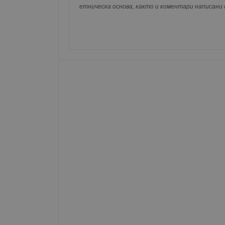
съхранявана при нас или показвана на дру
етническа основа, както и коментари написани с
__RequestVerificationT
VISITOR_PRIVACY_MET
__cf_bm
receive-cookie-depreca
ASP.NET_SessionId