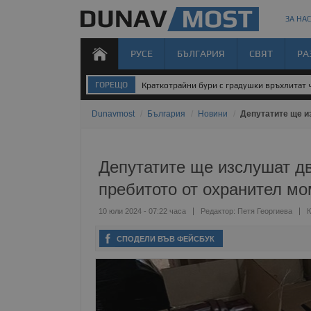
ЗА НАС
РУСЕ
БЪЛГАРИЯ
СВЯТ
РА
ГОРЕЩО
Краткотрайни бури с градушки връхлитат 
Dunavmost
/
България
/
Новини
/
Депутатите ще и
Депутатите ще изслушат дв
пребитото от охранител м
10 юли 2024 - 07:22 часа
Редактор:
Петя Георгиева
К
СПОДЕЛИ ВЪВ ФЕЙСБУК