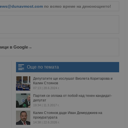
ews@dunavmost.com
по всяко време на денонощието!
ници в Google
→
Още по темата
Депутатите ще изслушат Виолета Коритарова и
Калин Стоянов
07:13 | 28.6.2024 г.
Партия се оплака от побой над техен кандидат-
депутат
19:34 | 11.3.2017 г.
Калин Стоянов даде Иван Демерджиев на
прокуратурата
14:38 | 22.6.2026 г.