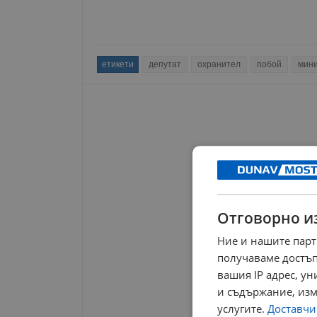
етикети
депутат
охранител
побой
мин
Отговорно и
Ние и нашите парт
получаваме достъп
вашия IP адрес, у
и съдържание, изм
услугите.
Доставчиц