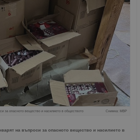
си за опасното вещество и насилието в обществото
Снимка: МВР
варят на въпроси за опасното вещество и насилието в