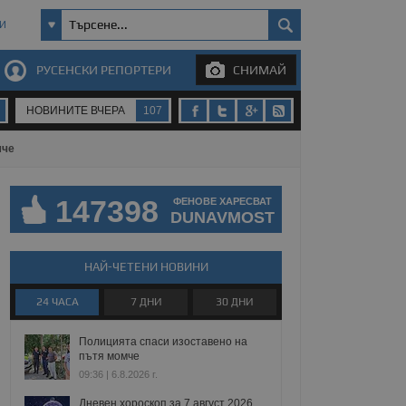
И
РУСЕНСКИ РЕПОРТЕРИ
СНИМАЙ
НОВИНИТЕ ВЧЕРА
107
мче
147398
ФЕНОВЕ ХАРЕСВАТ
DUNAVMOST
НАЙ-ЧЕТЕНИ НОВИНИ
24 ЧАСА
7 ДНИ
30 ДНИ
Полицията спаси изоставено на
пътя момче
09:36 | 6.8.2026 г.
Дневен хороскоп за 7 август 2026