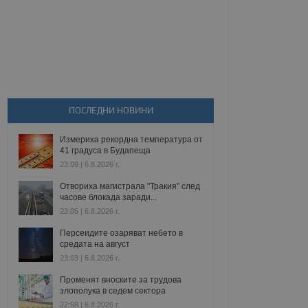
ПОСЛЕДНИ НОВИНИ
Измериха рекордна температура от
41 градуса в Будапеща
23:09 | 6.8.2026 г.
Отвориха магистрала "Тракия" след
часове блокада заради...
23:05 | 6.8.2026 г.
Персеидите озаряват небето в
средата на август
23:03 | 6.8.2026 г.
Променят вноските за трудова
злополука в седем сектора
22:58 | 6.8.2026 г.