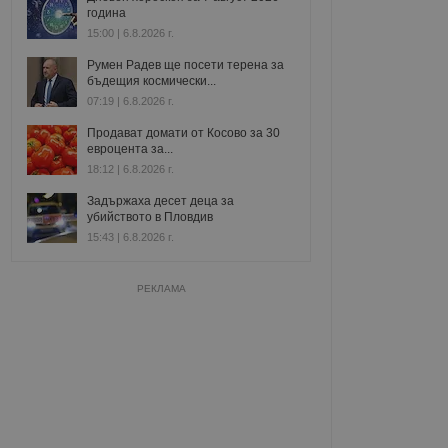
година
15:00 | 6.8.2026 г.
Румен Радев ще посети терена за
бъдещия космически...
07:19 | 6.8.2026 г.
Продават домати от Косово за 30
евроцента за...
18:12 | 6.8.2026 г.
Задържаха десет деца за
убийството в Пловдив
15:43 | 6.8.2026 г.
РЕКЛАМА