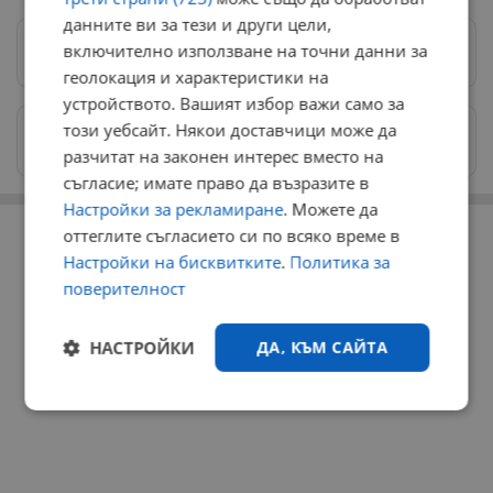
данните ви за тези и други цели,
включително използване на точни данни за
Предпочитани източници
→
геолокация и характеристики на
устройството. Вашият избор важи само за
този уебсайт. Някои доставчици може да
Изпращайте снимки и информация на
news@dunavmost.com
разчитат на законен интерес вместо на
съгласие; имате право да възразите в
Настройки за рекламиране
. Можете да
РЕКЛАМА
оттеглите съгласието си по всяко време в
Настройки на бисквитките
.
Политика за
поверителност
НАСТРОЙКИ
ДА, КЪМ САЙТА
Строго
Ефективност
необходимо