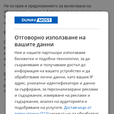
Не се прие и предложението за включване на
общинските камери в битката с пътния травматизъм.
Тази мярка би разширила възможностите за
автоматично засичане на нарушения в градовете.
Електрическите тротинетки остават
Отговорно използване на
Отхвърлено беше предложението за пълна забрана на
вашите данни
електрическите тротинетки, но бяха приети по-строги
Ние и нашите партньори използваме
изисквания към водачите. Всички потребители
бисквитки и подобни технологии, за да
задължително трябва да носят каски при управление
на тези превозни средства.
съхраняваме и получаваме достъп до
информация на вашето устройство и да
Възрастовата граница за управление на електрически
обработваме лични данни, като вашия IP
тротинетки се увеличава от 14 на 16 години. Това
адрес, уникални идентификатори и данни
решение идва след множество инциденти с
за сърфиране, за персонализирани реклами
пострадали деца в цялата страна.
и съдържание, измерване на реклами и
съдържание, анализ на аудиторията и
Следвай ни в Google News
→
подобряване на услугите.
Доставчици от
трети страни (723)
може също да обработват