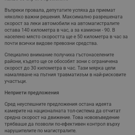
Въпреки провала, депутатите успяха да приемат
няколко важни решения. Максимално разрешената
скорост за леки автомобили на автомагистралите
остава 140 километра в час, а за камиони - 90. В
населено място скоростта ще е 50 километра в час за
почти всички видове превозни средства.
Специално внимание получиха гъстонаселените
райони, където ще се обособят зони с ограничена
скорост до 30 километра в час. Тази мярка цели
намаляване на пътния травматизъм в най-рисковите
участъци.
Неприети предложения
Сред неуспешните предложения остана идеята
камерите на националната тол-система да отчитат
средна скорост на движение. Това нововъведение
трябваше да позволи по-ефективен контрол върху
нарушителите по магистралите.