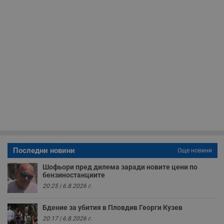
Таргетиране
Функционалност
Некласифицирани
Строго необходимо
Ефективност
Таргетиране
Функционалност
Последни новини
Още новини
Некласифицирани
Шофьори пред дилема заради новите цени по
Строго необходимите бисквитки позволяват основната
бензиностанциите
функционалност на уебсайта, като потребителско
влизане и управление на акаунта. Уебсайтът не може да
20:25 | 6.8.2026 г.
се използва правилно без строго необходими
бисквитки.
Бдение за убития в Пловдив Георги Кузев
Валиден
20:17 | 6.8.2026 г.
Име
Доставчик
/
Домейн
О