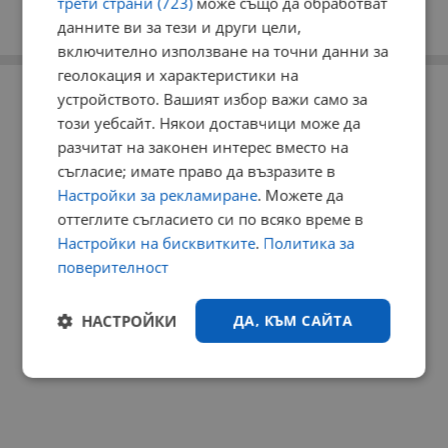
трети страни (723)
може също да обработват
данните ви за тези и други цели,
включително използване на точни данни за
геолокация и характеристики на
РЕКЛАМА
устройството. Вашият избор важи само за
този уебсайт. Някои доставчици може да
разчитат на законен интерес вместо на
съгласие; имате право да възразите в
Настройки за рекламиране
. Можете да
оттеглите съгласието си по всяко време в
Настройки на бисквитките
.
Политика за
поверителност
НАСТРОЙКИ
ДА, КЪМ САЙТА
Строго
Ефективност
необходимо