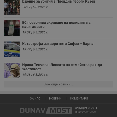
Бдение за убития в Пловдив Георги Кузев
с
у
20:17 | 6.8.2026 г.
и
ф
н
м
ЕС позволява скриване на полицията в
Т
навигациите
и
п
19:59 | 6.8.2026 г.
у
з
б
Катастрофа затвори пътя София – Варна
19:47 | 6.8.2026 г.
VISITOR_PRIVACY_METADATA
5 месеца
Т
YouTube
4
с
.youtube.com
седмици
с
с
п
Ирина Тенчева: Липсата на семейство ражда
и
жестокост
п
19:28 | 6.8.2026 г.
т
в
с
Виж още новини ...
з
с
п
о
ЗА НАС
НОВИНИ
КОМЕНТАРИ
р
п
н
Copyright © 2011
п
Dunavmost.com
к