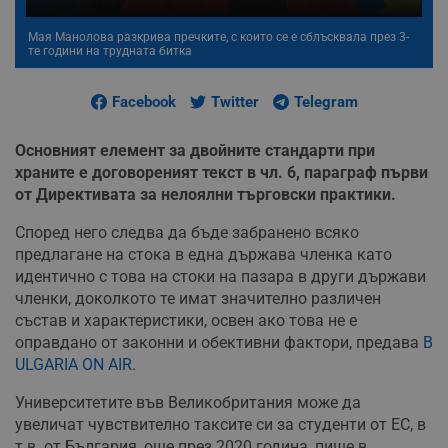
Мая Манолова разкрива пречките, с които се е сблъсквала през 3-
те години на трудната битка
Facebook
Twitter
Telegram
Основният елемент за двойните стандарти при
храните е договореният текст в чл. 6, параграф първи
от Директивата за нелоялни търговски практики.
Според него следва да бъде забранено всяко
предлагане на стока в една държава членка като
идентично с това на стоки на пазара в други държави
членки, доколкото те имат значително различен
състав и характеристики, освен ако това не е
оправдано от законни и обективни фактори, предава
B
ULGARIA ON AIR
.
Университетите във Великобритания може да
увеличат чувствително таксите си за студенти от ЕС, в
т.в. от България, още през 2020 година, пише в.