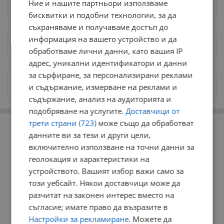
Ние и нашите партньори използваме
Следвай ни в Google News
→
бисквитки и подобни технологии, за да
съхраняваме и получаваме достъп до
информация на вашето устройство и да
Предпочитани източници
→
обработваме лични данни, като вашия IP
адрес, уникални идентификатори и данни
за сърфиране, за персонализирани реклами
Изпращайте снимки и информация на
и съдържание, измерване на реклами и
news@dunavmost.com
съдържание, анализ на аудиторията и
подобряване на услугите.
Доставчици от
РЕКЛАМА
трети страни (723)
може също да обработват
данните ви за тези и други цели,
включително използване на точни данни за
геолокация и характеристики на
устройството. Вашият избор важи само за
този уебсайт. Някои доставчици може да
разчитат на законен интерес вместо на
съгласие; имате право да възразите в
Настройки за рекламиране
. Можете да