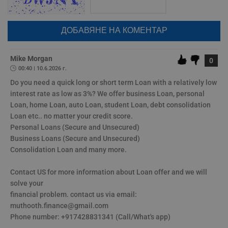
коментар или да гласувате изискваме да се идентифицирате с
се използва правилно без строго необходими
google акаунт.
бисквитки.
Натискайки на бутона "Вход с google" по-долу, коментарът ви ще
Валиден
бъде публикуван анонимно под псевдонима който сте попълнили
Име
Доставчик
/
Домейн
О
до
по-горе в полето "Твоето име". Никаква лична информация за вас
няма да бъде съхранявана при нас или показвана на други
__RequestVerificationToken
Сесия
Т
Microsoft
потребители.
Mike Morgan
0
п
Corporation
ф
www.dunavmost.com
00:40 | 10.6.2026 г.
з
п
Do you need a quick long or short term Loan with a relatively low 
и
interest rate as low as 3%? We offer business Loan, personal 
п
A
Loan, home Loan, auto Loan, student Loan, debt consolidation 
т
Loan etc.. no matter your credit score.

е
д
﻿Personal Loans (Secure and Unsecured)

н
﻿Business Loans (Secure and Unsecured)

п
с
﻿Consolidation Loan and many more.

у
и
ф
﻿Contact US for more information about Loan offer and we will 
н
м
solve your

Т
﻿financial problem. contact us via email: 
и
п
muthooth.finance@gmail.com

у
﻿Phone number: +917428831341 (Call/What's app)
з
б