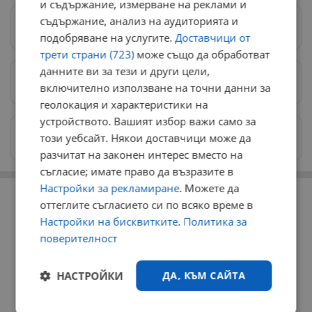
и съдържание, измерване на реклами и
съдържание, анализ на аудиторията и
Следвай ни в Google News
→
подобряване на услугите.
Доставчици от
трети страни (723)
може също да обработват
данните ви за тези и други цели,
Предпочитани източници
→
включително използване на точни данни за
геолокация и характеристики на
устройството. Вашият избор важи само за
Изпращайте снимки и информация на
този уебсайт. Някои доставчици може да
news@dunavmost.com
разчитат на законен интерес вместо на
съгласие; имате право да възразите в
РЕКЛАМА
Настройки за рекламиране
. Можете да
оттеглите съгласието си по всяко време в
Настройки на бисквитките
.
Политика за
поверителност
НАСТРОЙКИ
ДА, КЪМ САЙТА