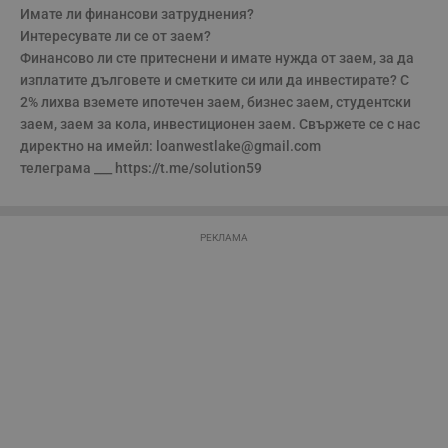
п
Имате ли финансови затруднения?

о
Интересувате ли се от заем?

и
т
Финансово ли сте притеснени и имате нужда от заем, за да 
изплатите дълговете и сметките си или да инвестирате? С 
receive-cookie-deprecation
.hit.gemius.pl
1 година
Т
с
2% лихва вземете ипотечен заем, бизнес заем, студентски 
с
н
заем, заем за кола, инвестиционен заем. Свържете се с нас 
н
директно на имейл: loanwestlake@gmail.com

п
б
телеграма ___ https://t.me/solution59
п
с
о
с
а
РЕКЛАМА
р
у
з
з
п
ASP.NET_SessionId
Сесия
Т
Microsoft
с
Corporation
D
www.dunavmost.com
п
и
т
к
п
и