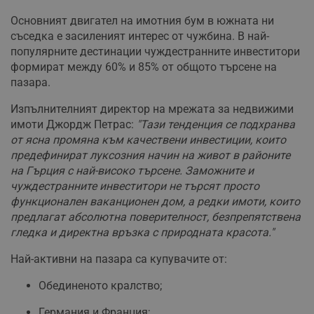
Основният двигател на имотния бум в южната ни
съседка е засиленият интерес от чужбина. В най-
популярните дестинации чуждестранните инвеститори
формират между 60% и 85% от общото търсене на
пазара.
Изпълнителният директор на мрежата за недвижими
имоти Джордж Петрас:
"Тази тенденция се подхранва
от ясна промяна към качествени инвестиции, които
предефинират луксозния начин на живот в районите
на Гърция с най-високо търсене. Заможните и
чуждестранните инвеститори не търсят просто
функционален ваканционен дом, а редки имоти, които
предлагат абсолютна поверителност, безпрепятствена
гледка и директна връзка с природната красота."
Най-активни на пазара са купувачите от:
Обединеното кралство;
Германия и Франция;