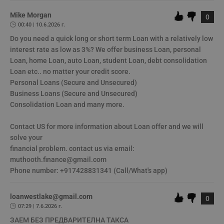
VISITOR_PRIVACY_METADATA
5 месеца
Т
YouTube
Mike Morgan
0
4
с
.youtube.com
седмици
с
00:40 | 10.6.2026 г.
с
Do you need a quick long or short term Loan with a relatively low 
п
и
interest rate as low as 3%? We offer business Loan, personal 
п
т
Loan, home Loan, auto Loan, student Loan, debt consolidation 
в
Loan etc.. no matter your credit score.

с
з
﻿Personal Loans (Secure and Unsecured)

с
﻿Business Loans (Secure and Unsecured)

п
о
﻿Consolidation Loan and many more.

р
п
н
﻿Contact US for more information about Loan offer and we will 
п
к
solve your

ч
﻿financial problem. contact us via email: 
п
с
muthooth.finance@gmail.com

б
﻿Phone number: +917428831341 (Call/What's app)
__cf_bm
29
Т
Cloudflare Inc.
минути
с
.twitter.com
59
р
loanwestlake@gmail.com
0
секунди
м
07:29 | 7.6.2026 г.
б
о
ЗАЕМ БЕЗ ПРЕДВАРИТЕЛНА ТАКСА

у