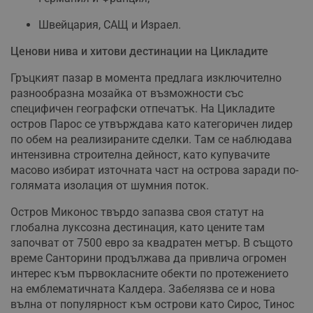
Швейцария, САЩ и Израел.
Ценови нива и хитови дестинации на Цикладите
Гръцкият пазар в момента предлага изключително
разнообразна мозайка от възможности със
специфичен географски отпечатък. На Цикладите
остров Парос се утвърждава като категоричен лидер
по обем на реализираните сделки. Там се наблюдава
интензивна строителна дейност, като купувачите
масово избират източната част на острова заради по-
голямата изолация от шумния поток.
Остров Миконос твърдо запазва своя статут на
глобална луксозна дестинация, като цените там
започват от 7500 евро за квадратен метър. В същото
време Санторини продължава да привлича огромен
интерес към първокласните обекти по протежението
на емблематичната Калдера. Забелязва се и нова
вълна от популярност към острови като Сирос, Тинос