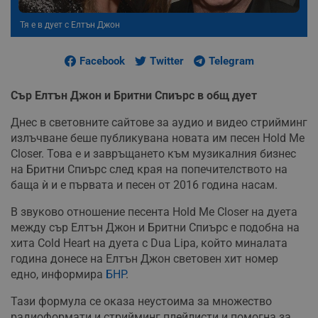
Тя е в дует с Елтън Джон
Facebook
Twitter
Telegram
Сър Елтън Джон и Бритни Спиърс в общ дует
Днес в световните сайтове за аудио и видео стрийминг
излъчване беше публикувана новата им песен Hold Me
Closer. Това е и завръщането към музикалния бизнес
на Бритни Спиърс след края на попечителството на
баща ѝ и е първата и песен от 2016 година насам.
В звуково отношение песента Hold Me Closer на дуета
между сър Елтън Джон и Бритни Спиърс е подобна на
хита Cold Heart на дуета с Dua Lipa, който миналата
година донесе на Елтън Джон световен хит номер
едно, информира
БНР
.
Тази формула се оказа неустоима за множество
радиоформати и стрийминг плейлисти и помогна за