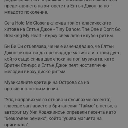
представянето на хитовете на Елтън Джон на по-
младото поколение.
Сега Hold Me Closer включва три от класическите
хитове на Елтън Джон - Tiny Dancer, The One и Don't Go
Breaking My Heart - върху свеж летен клубен ритъм.
Би Би Си отбелязва, че не е изненадващо, че Елтън
Джон се опитва да пресъздаде магията и в този дует,
който също слива две епохи на поп музиката, като
Бритни Спиърс и Елтън Джон пеят носталгични
мелодии върху диско ритъм.
Музикалните критици на Острова са на
противоположни мнения.
"Упс, направихме го отново и съсипахме песента",
гласеше заглавието в британския "Таймс" в петък, а
авторът му Уил Ходжкинсън определи песента като
"безкръвен ремикс", който "убива магията на
оригинала".