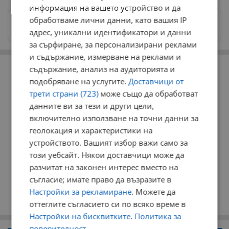
информация на вашето устройство и да
обработваме лични данни, като вашия IP
Изпращайте снимки и информация на
news@dunavmost.com
адрес, уникални идентификатори и данни
за сърфиране, за персонализирани реклами
и съдържание, измерване на реклами и
РЕКЛАМА
съдържание, анализ на аудиторията и
подобряване на услугите.
Доставчици от
трети страни (723)
може също да обработват
данните ви за тези и други цели,
включително използване на точни данни за
геолокация и характеристики на
устройството. Вашият избор важи само за
този уебсайт. Някои доставчици може да
разчитат на законен интерес вместо на
съгласие; имате право да възразите в
Настройки за рекламиране
. Можете да
оттеглите съгласието си по всяко време в
Настройки на бисквитките
.
Политика за
поверителност