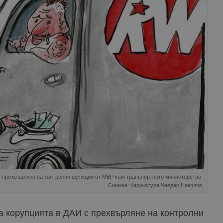
 прехвърляне на контролни функции от МВР към транспортното министерство
Снимка: Карикатура Чавдар Николов
 корупцията в ДАИ с прехвърляне на контролни