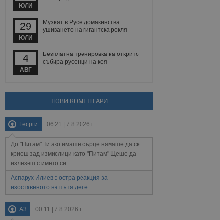
 уебсайт.
ЮЛИ
Музеят в Русе домакинства
29
ушиването на гигантска рокля
ЮЛИ
Описание
Безплатна тренировка на открито
4
събира русенци на кея
ребителски
елското поведение и
раници на сайта. Тя
яване на сайта. Тя
АВГ
не на прегледи на
формация, която е
взаимодействат с
нкционалност в целия
прекарано на
редпочитанията на
 сайтове; тя може
НОВИ КОМЕНТАРИ
остта на социалните
тора на сайта.
използва новата или
елски взаимодействия
Георги
06:21 | 7.8.2026 г.
нето и потребителския
До "Питам".Ти ако имаше сърце нямаше да се
рез събиране на данни
 помага за
криеш зад измислици като "Питам".Щеше да
отребителите се
излезеш с името си.
тапите на тестване.
Аспарух Илиев с остра реакция за
тистически данни,
изоставеното на пътя дете
 броя на посещенията,
 са били заредени.
елския опит.
A3
00:11 | 7.8.2026 г.
я за потребителското