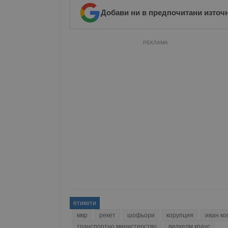
Име
Добави ни в предпочитани източ
__RequestVerificationT
РЕКЛАМА
VISITOR_PRIVACY_MET
__cf_bm
receive-cookie-depreca
етикети
ASP.NET_SessionId
мвр
рекет
шофьори
корупция
иван ко
транспортно министерство
вилхелм краус