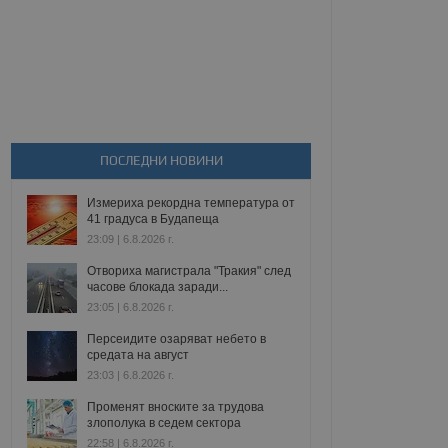
ПОСЛЕДНИ НОВИНИ
Измериха рекордна температура от
41 градуса в Будапеща
23:09 | 6.8.2026 г.
Отвориха магистрала "Тракия" след
часове блокада заради...
23:05 | 6.8.2026 г.
Персеидите озаряват небето в
средата на август
23:03 | 6.8.2026 г.
Променят вноските за трудова
злополука в седем сектора
22:58 | 6.8.2026 г.