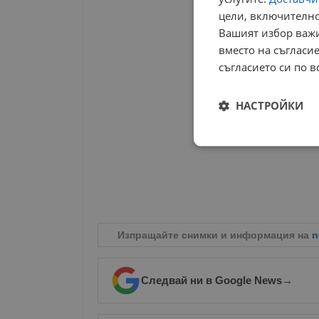
цели, включително
Вашият избор важи
вместо на съгласие
съгласието си по в
НАСТРОЙКИ
Строго
необходимо
Изпращайте снимки и информация на
n
Строго н
Следвай ни в Google News
→
Строго необходимите б
на акаунта. Уебсайтът 