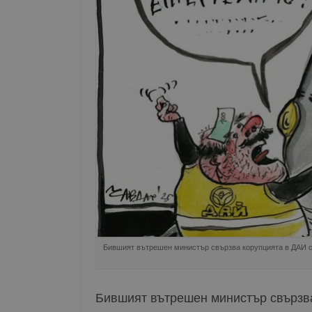
Бившият вътрешен министър свързва корупцията в ДАИ с
Бившият вътрешен министър свързва