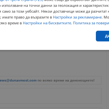
 използване на точни данни за геолокация и характеристик
 само за този уебсайт. Някои доставчици може да разчитат 
; имате право да възразите в
Настройки за рекламиране
. М
сяко време в
Настройки на бисквитките
.
Политика за повер
Д
Ефективност
Таргетиране
Функционалност
Н
ews@dunavmost.com
по всяко време на денонощието!
еобходимо
Ефективност
Таргетиране
Функционалност
Неклас
исквитки позволяват основната функционалност на уебсайта, като потребителско
не може да се използва правилно без строго необходими бисквитки.