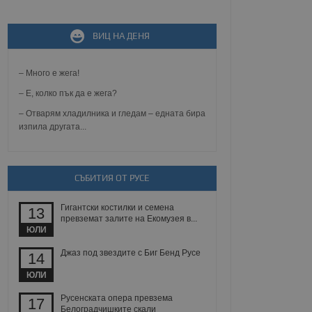
не, зададена от уеб
ВИЦ НА ДЕНЯ
 ASP.NET MVC
спре неразрешеното
т, известно като
тове. Той не съдържа
– Много е жега!
щожава при затваряне
– Е, колко пък да е жега?
ение на съгласието на
– Отварям хладилника и гледам – едната бира
ст за тяхното
изпила другата...
а данни за съгласието
ични политики и
антира, че техните
 сесии.
СЪБИТИЯ ОТ РУСЕ
аничаване между хората
а, за да се правят
хния уебсайт.
Гигантски костилки и семена
13
превземат залите на Екомузея в...
сигнализира на
ЮЛИ
 на бисквитките,
а съответствие и
Джаз под звездите с Биг Бенд Русе
14
ндарти и
ЮЛИ
ck и предоставя
требител използва
Русенската опера превзема
17
йният потребител може
Белоградчишките скали