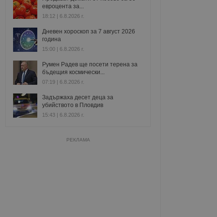
евроцента за...
18:12 | 6.8.2026 г.
Дневен хороскоп за 7 август 2026
година
15:00 | 6.8.2026 г.
Румен Радев ще посети терена за
бъдещия космически...
07:19 | 6.8.2026 г.
Задържаха десет деца за
убийството в Пловдив
15:43 | 6.8.2026 г.
РЕКЛАМА