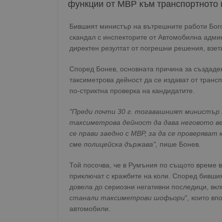
функции от МВР към транспортното 
Бившият министър на вътрешните работи Бог
скандал с инспекторите от Автомобилна адми
директен резултат от погрешни решения, взет
Според Бонев, основната причина за създаде
таксиметрова дейност да се издават от транс
по-стриктна проверка на кандидатите.
"Преди почти 30 г. тогавашният министър
таксиметрова дейност да дава неговото ве
се прави заедно с МВР, за да се проверява
сме полицейска държава",
пише Бонев.
Той посочва, че в Румъния по същото време 
приключат с кражбите на коли. Според бивши
довела до сериозни негативни последици, вкл
станали таксиметрови шофьори
", които в
автомобили.