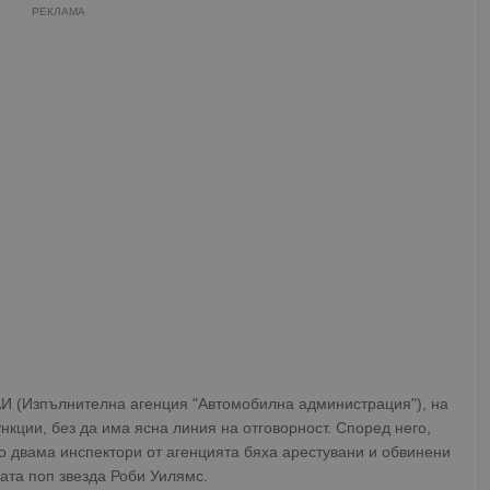
РЕКЛАМА
АИ (Изпълнителна агенция "Автомобилна администрация"), на
кции, без да има ясна линия на отговорност. Според него,
то двама инспектори от агенцията бяха арестувани и обвинени
ата поп звезда Роби Уилямс.