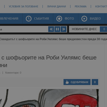
УСЛОВИЯ ЗА ПОЛЗВАНЕ
ЛИЧНИ ДАННИ
РЕКЛАМА
КОНТАКТ
ЗВЛЕЧЕНИЯ
СЪБИТИЯ
ФОТО
ВИДЕО
НОВИНИТЕ ДНЕС
0
 по бензиностанциите
Скандалът с шофьорите на Роби Уилямс беше предизвестен преди 30 год
 с шофьорите на Роби Уилямс беше
ини
а
Коментари: 0
0
ОДОБРЯВАМ