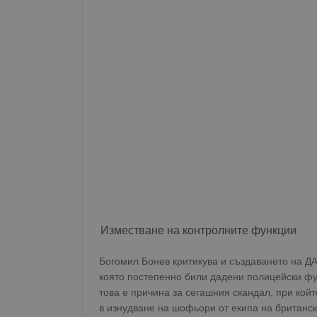
Изместване на контролните функции
Богомил Бонев критикува и създаването на Д
която постепенно били дадени полицейски фун
това е причина за сегашния скандал, при кой
в изнудване на шофьори от екипа на британск