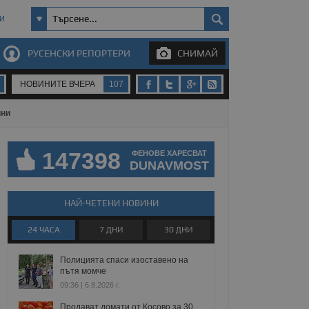
И
РУСЕНСКИ РЕПОРТЕРИ
СНИМАЙ
НОВИНИТЕ ВЧЕРА
107
ини
147398
ФЕНОВЕ ХАРЕСВАТ
DUNAVMOST
НАЙ-ЧЕТЕНИ НОВИНИ
24 ЧАСА
7 ДНИ
30 ДНИ
Полицията спаси изоставено на
пътя момче
09:36 | 6.8.2026 г.
Продават домати от Косово за 30