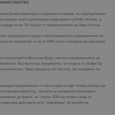
министерство
омил Бонев коментира в социалните мрежи, че корупционният
нистрация, които рекетирали шофьорите на Роби Уилямс, е
и преди почти 30 години от правителството на Иван Костов.
ната корупционна среда е била решението разрешенията за
портното ведомство, а не от МВР, което е можело да извършва
 на транспорта Вилхелм Краус настоя разрешенията за
домство. Всичките ми аргументи, че това е по-добре да
т кандидатите, бяха парирани от Костов. Не трябвало да
въвеждат предложения от него модел и още тогава успяват да
я вътрешен министър, липсата на проверка в България е
ючително до факта, че "
почти 50% осъждани лица са
последствие действали като "наводчици" за кражби на