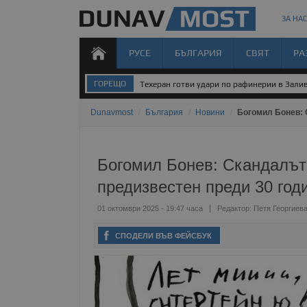
ЗА НАС
РУСЕ
БЪЛГАРИЯ
СВЯТ
РА
ГОРЕЩО
Шофьори пред дилема заради новите цени
Dunavmost
/
България
/
Новини
/
Богомил Бонев: 
Богомил Бонев: Скандалът
предизвестен преди 30 год
01 октомври 2025 - 19:47 часа
Редактор:
Петя Георгиев
СПОДЕЛИ ВЪВ ФЕЙСБУК