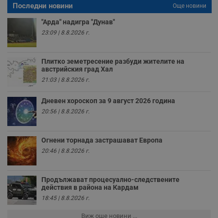
Последни новини
п
Още новини
н
п
"Арда" надигра "Дунав"
к
23:09 | 8.8.2026 г.
ч
п
с
б
Плитко земетресение разбуди жителите на
__cf_bm
29
Т
Cloudflare Inc.
австрийския град Хал
минути
с
.twitter.com
21:03 | 8.8.2026 г.
59
р
секунди
м
б
Дневен хороскоп за 9 август 2026 година
о
у
20:56 | 8.8.2026 г.
п
о
и
т
Огнени торнада застрашават Европа
receive-cookie-deprecation
.hit.gemius.pl
1 година
Т
20:46 | 8.8.2026 г.
с
с
н
н
Продължават процесуално-следствените
п
действия в района на Кардам
б
п
18:45 | 8.8.2026 г.
с
о
Виж още новини ...
с