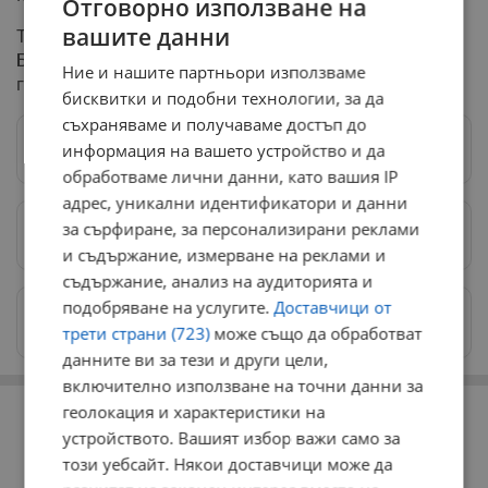
Отговорно използване на
вашите данни
Той изрази увереност, че след победата на DARA
България тепърва ще създава поводи за национална
Ние и нашите партньори използваме
гордост на световната музикална сцена.
бисквитки и подобни технологии, за да
съхраняваме и получаваме достъп до
информация на вашето устройство и да
Следвай ни в Google News
→
обработваме лични данни, като вашия IP
адрес, уникални идентификатори и данни
за сърфиране, за персонализирани реклами
Предпочитани източници
→
и съдържание, измерване на реклами и
съдържание, анализ на аудиторията и
подобряване на услугите.
Доставчици от
Изпращайте снимки и информация на
news@dunavmost.com
трети страни (723)
може също да обработват
данните ви за тези и други цели,
включително използване на точни данни за
РЕКЛАМА
геолокация и характеристики на
устройството. Вашият избор важи само за
този уебсайт. Някои доставчици може да