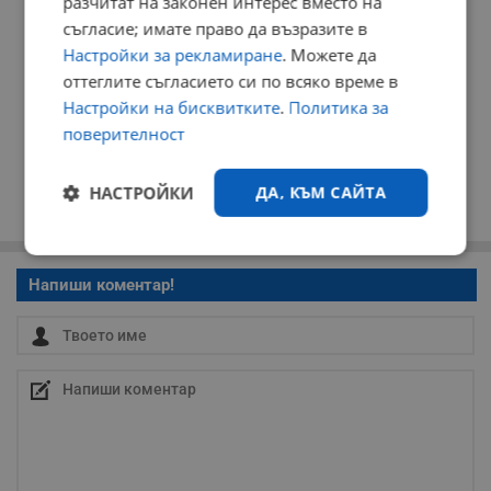
разчитат на законен интерес вместо на
съгласие; имате право да възразите в
Настройки за рекламиране
. Можете да
оттеглите съгласието си по всяко време в
Настройки на бисквитките
.
Политика за
поверителност
НАСТРОЙКИ
ДА, КЪМ САЙТА
Строго
Ефективност
необходимо
Напиши коментар!
Таргетиране
Функционалност
Некласифицирани