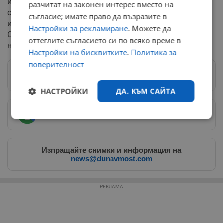
или 37.3 хиляди души. Най-голямо увеличение се
разчитат на законен интерес вместо на
отчита в културата, спорта и развлеченията,
съгласие; имате право да възразите в
информационните технологии и строителството.
Настройки за рекламиране
. Можете да
Същевременно общият брой отработени часове
оттеглите съгласието си по всяко време в
намалява с 1%.
Настройки на бисквитките
.
Политика за
поверителност
Следвай ни в Google News
→
НАСТРОЙКИ
ДА, КЪМ САЙТА
Предпочитани източници
→
Строго
Ефективност
необходимо
Изпращайте снимки и информация на
news@dunavmost.com
Таргетиране
Функционалност
РЕКЛАМА
Некласифицирани