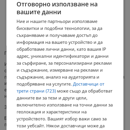
Отговорно използване на
вашите данни
Ние и нашите партньори използваме
бисквитки и подобни технологии, за да
съхраняваме и получаваме достъп до
информация на вашето устройство и да
обработваме лични данни, като вашия IP
Проблеми във външния сектор
адрес, уникални идентификатори и данни
за сърфиране, за персонализирани реклами
Износът намалява с 0.8%, докато вносът се увеличава
и съдържание, измерване на реклами и
с 1.3%. Основна причина е слабото външно търсене на
съдържание, анализ на аудиторията и
промишлени продукти, особено от страна на Германия
и еврозоната. Преходът към нулеви въглеродни
подобряване на услугите.
Доставчици от
емисии допълнително оскъпява производството и
трети страни (723)
може също да обработват
намалява конкурентоспособността.
данните ви за тези и други цели,
включително използване на точни данни за
Заетостта расте, но с по-малко работни часове
геолокация и характеристики на
Броят на заетите лица достига 3.52 милиона души
устройството. Вашият избор важи само за
през 2024 година, което представлява ръст от 1.1%
този уебсайт. Някои доставчици може да