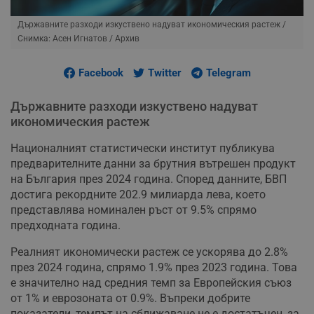
Държавните разходи изкуствено надуват икономическия растеж
/
Снимка: Асен Игнатов / Архив
Facebook
Twitter
Telegram
Държавните разходи изкуствено надуват
икономическия растеж
Националният статистически институт публикува
предварителните данни за брутния вътрешен продукт
на България през 2024 година. Според данните, БВП
достига рекордните 202.9 милиарда лева, което
представлява номинален ръст от 9.5% спрямо
предходната година.
Реалният икономически растеж се ускорява до 2.8%
през 2024 година, спрямо 1.9% през 2023 година. Това
е значително над средния темп за Европейския съюз
от 1% и еврозоната от 0.9%. Въпреки добрите
показатели, темпът на сближаване не е достатъчен, за