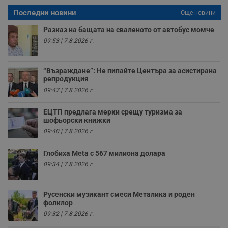
с
а
Последни новини
Още новини
р
у
Разказ на бащата на сваленото от автобус момче
з
з
09:53 | 7.8.2026 г.
п
ASP.NET_SessionId
Сесия
Т
Microsoft
с
Corporation
“Възраждане”: Не пипайте Центъра за асистирана
D
www.dunavmost.com
репродукция
п
и
09:47 | 7.8.2026 г.
т
к
п
ЕЦТП предлага мерки срещу туризма за
и
шофьорски книжки
у
09:40 | 7.8.2026 г.
р
к
п
Глобиха Meta с 567 милиона долара
д
д
09:34 | 7.8.2026 г.
п
у
Русенски музикант смеси Металика и роден
фолклор
09:32 | 7.8.2026 г.
Доставчик
/
Валиден
Валиден
Име
Име
Доставчик
/
Домейн
Описание
Описание