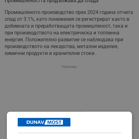
Промишлеността продължава да спада
Промишленото производство през 2024 година отчита
спад от 3.1%, като понижения се регистрират както в
добивната и преработващата промишленост, така и
при производството на електрическа и топлинна
енергия. Положително развитие се наблюдава при
производството на лекарства, метални изделия,
химични продукти и хранителни стоки.
РЕКЛАМА