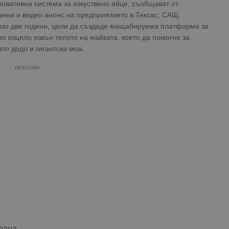
овативна система за изкуствено яйце, съобщават от
анни и видео анонс на предприятието в Тексас, САЩ.
лизо две години, цели да създаде мащабируема платформа за
 изцяло извън тялото на майката, което да помогне за
то додо и гигантска моа.
РЕКЛАМА
рана