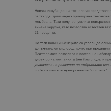
Новата инкубационна технология представляв
от твърда, триизмерно принтирана хексагона
мембрана. Тази полупропусклива повърхност
яйчена черупка, като позволява естествен га
21 процента.
По този начин инженерите са успели да елими
допълнителен кислород, която при предишни
Платформата позволява и постоянно наблюде
директор на компанията Бен Лам сподели п
условията на развитие на ембрионите извъ
подхода към консервационната биология."