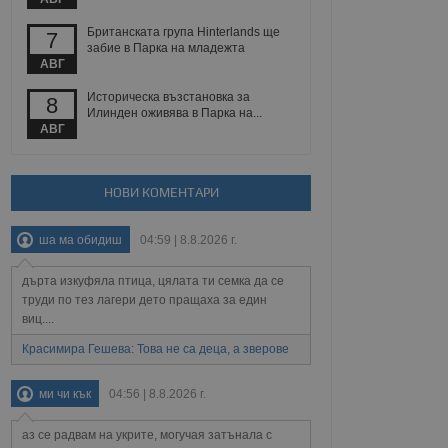
 уебсайт.
Британската група Hinterlands ще
7
забие в Парка на младежта
АВГ
Описание
Историческа възстановка за
8
Илинден оживява в Парка на...
АВГ
ребителски
елското поведение и
раници на сайта. Тя
яване на сайта. Тя
не на прегледи на
формация, която е
взаимодействат с
нкционалност в целия
прекарано на
НОВИ КОМЕНТАРИ
редпочитанията на
 сайтове; тя може
остта на социалните
тора на сайта.
използва новата или
ша ма обидиш
04:59 | 8.8.2026 г.
елски взаимодействия
нето и потребителския
дърта изкуфяла птица, цялата ти семка да се
труди по тез лагери дето пращаха за един
рез събиране на данни
 помага за
виц....
отребителите се
тапите на тестване.
Красимира Гешева: Това не са деца, а зверове
тистически данни,
 броя на посещенията,
ми чи кък
04:56 | 8.8.2026 г.
 са били заредени.
елския опит.
аз се радвам на укрите, могучая затънала с
я за потребителското