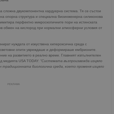
а сложна двукомпонентна хардуерна система. Тя се състои
лна опорна структура и специална биоинженерна силиконова
 имитира перфектно микроскопичните пори на истинската
зов обмен на кислород при нормални атмосферни условия от
нират нуждата от изкуствена хипероксична среда с
 световни опити увреждаше и деформираше ембрионите.
ние на развитието в реално време. Главният изпълнителен
ред медията USA TODAY:
"Системата възпроизвежда изцяло
н традиционната биологична среда, което променя изцяло
РЕКЛАМА