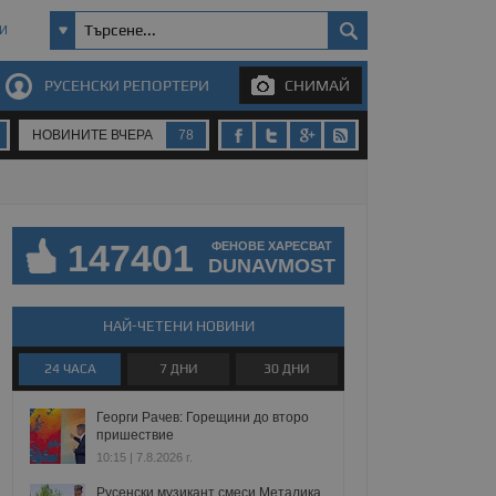
И
РУСЕНСКИ РЕПОРТЕРИ
СНИМАЙ
НОВИНИТЕ ВЧЕРА
78
147401
ФЕНОВЕ ХАРЕСВАТ
DUNAVMOST
НАЙ-ЧЕТЕНИ НОВИНИ
24 ЧАСА
7 ДНИ
30 ДНИ
Георги Рачев: Горещини до второ
пришествие
10:15 | 7.8.2026 г.
Русенски музикант смеси Металика