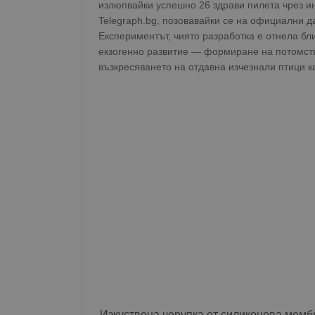
излюпвайки успешно 26 здрави пилета чрез ин
Telegraph.bg, позовавайки се на официални д
Експериментът, чиято разработка е отнела б
екзогенно развитие — формиране на потомство
възкресяването на отдавна изчезнали птици ка
Изкуствена черупка от силиконова мемб