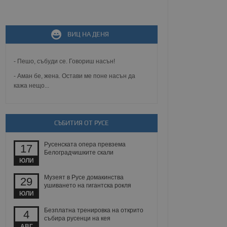
не, зададена от уеб
 ASP.NET MVC
ВИЦ НА ДЕНЯ
спре неразрешеното
т, известно като
тове. Той не съдържа
щожава при затваряне
- Пешо, събуди се. Говориш насън!
- Аман бе, жена. Остави ме поне насън да
ение на съгласието на
кажа нещо...
ст за тяхното
а данни за съгласието
ични политики и
антира, че техните
 сесии.
СЪБИТИЯ ОТ РУСЕ
аничаване между хората
а, за да се правят
Русенската опера превзема
17
хния уебсайт.
Белоградчишките скали
ЮЛИ
сигнализира на
 на бисквитките,
Музеят в Русе домакинства
29
а съответствие и
ушиването на гигантска рокля
ндарти и
ЮЛИ
Безплатна тренировка на открито
ck и предоставя
4
събира русенци на кея
требител използва
йният потребител може
АВГ