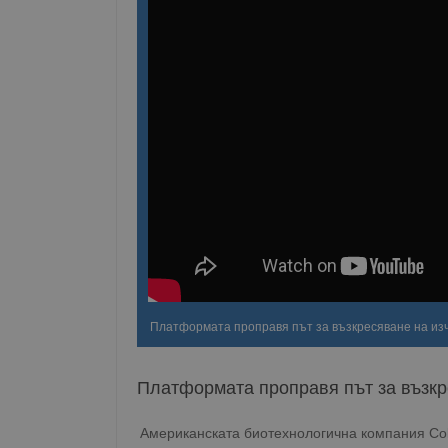
Платформата проправя път за възкресяване на из
Платформата проправя път за възкр
Американската биотехнологична компания Colo