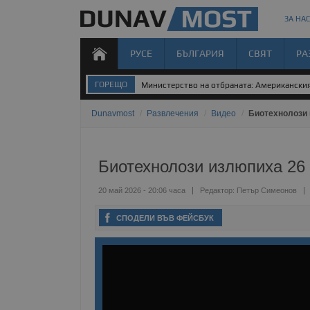
ЗА НАС
РУСЕ
БЪЛГАРИЯ
СВЯТ
РА
ГОРЕЩО
Градушка и порой удариха Силистренско
Dunavmost
/
Развлечения
/
Видео
/
Биотехнолози 
Биотехнолози излюпиха 26 
20 май 2026 - 20:06 часа
Редактор:
Петър Симеонов
СПОДЕЛИ ВЪВ ФЕЙСБУК