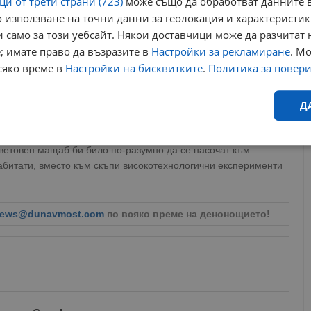
и от трети страни (723)
може също да обработват данните в
 използване на точни данни за геолокация и характеристик
 само за този уебсайт. Някои доставчици може да разчитат 
ото постижение, независими еволюционни биолози и
; имате право да възразите в
Настройки за рекламиране
. М
ъм научна предпазливост. Част от учените критикуват
сяко време в
Настройки на бисквитките
.
Политика за повер
тъй като Colossal Biosciences умишлено избягва да разкрие
ни, което прави невъзможно изчисляването на реалния
Д
 на изчезнали видове изисква безпрепятствено реконструиран
Ефективност
Таргетиране
Функционалност
Н
световен мащаб би било по-разумно да се насочат към
битати, вместо към скъпи високотехнологични експерименти
ews@dunavmost.com
по всяко време на денонощието!
еобходимо
Ефективност
Таргетиране
Функционалност
Неклас
исквитки позволяват основната функционалност на уебсайта, като потребителско
не може да се използва правилно без строго необходими бисквитки.