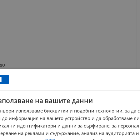
до
кубатора за видове, чието излюпване чрез сурогатни родители
на изчезналата в Нова Зеландия преди 600 години гигантска
обикновеното кокоше яйце.
зползване на вашите данни
ствените яйца обаче, екипът извършва сложни генетични
ньори използваме бисквитки и подобни технологии, за да 
звличат и редактират първични зародишни клетки от гълъби,
 до информация на вашето устройство и да обработваме ли
а изчезналата птица додо. Модифицираните клетки след това
никални идентификатори и данни за сърфиране, за персона
нето на птици-химери, чието бъдещо потомство трябва да
ерване на реклами и съдържание, анализ на аудиторията и