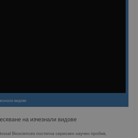
чезнали видове
есяване на изчезнали видове
ssal Biosciences постигна сериозен научен пробив,