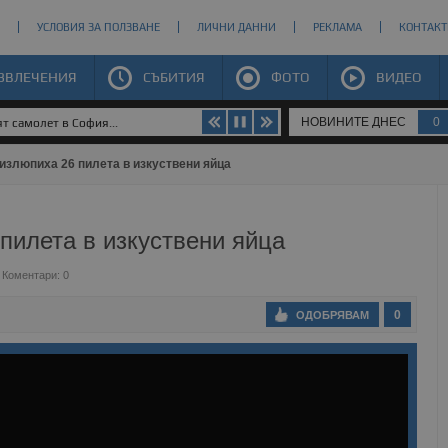
УСЛОВИЯ ЗА ПОЛЗВАНЕ
ЛИЧНИ ДАННИ
РЕКЛАМА
КОНТАКТ
ЗВЛЕЧЕНИЯ
СЪБИТИЯ
ФОТО
ВИДЕО
НОВИНИТЕ ДНЕС
0
излюпиха 26 пилета в изкуствени яйца
пилета в изкуствени яйца
Коментари: 0
0
ОДОБРЯВАМ