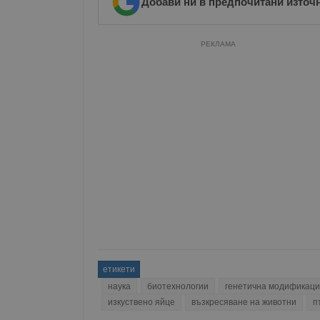
Добави ни в предпочитани източ
Име
__RequestVerificationT
РЕКЛАМА
VISITOR_PRIVACY_MET
__cf_bm
receive-cookie-depreca
етикети
наука
биотехнологии
генетична модификац
ASP.NET_SessionId
изкуствено яйце
възкресяване на животни
п