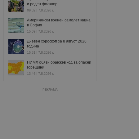
и роден фолклор
09:32 | 7.8.2026 г.
Американски военен самолет кацна
в София
15:09 | 7.8.2026 г.
Дневен хороскоп за 8 август 2026
година
15:31 | 7.8.2026 г.
НИМХ обяви оранжев код за опасни
горещини
13:46 | 7.8.2026 г.
РЕКЛАМА