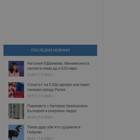
ПОСЛЕДНИ НОВИНИ
Наталия Ефремова: Минималната
заплата няма да е 620 евро
21:03 | 7.8.2026 г.
Сенатът на САЩ одобри нов пакет
санкции срещу Русия
20:57 | 7.8.2026 г.
Парковете с батерии превърнаха
България в енергиен лидер
20:54 | 7.8.2026 г.
Токов удар уби ято щъркели в
Габрово
20:51 | 7.8.2026 г.