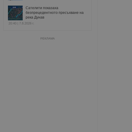
Сателити показаха
безпрецедентното пресъхване на
река Дунав
20:40 | 7.8.2026 г.
РЕКЛАМА