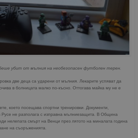
 беше убит от мълния на необезопасен футболен терен.
ировка две деца са ударени от мълния. Лекарите успяват да
очива в болницата малко по-късно. Оттогава майка му не е
ете, което посещава спортни тренировки. Документи,
 в Русе не разполага с изправна мълниезащита. В Община
еди нелепата смърт на Венци през лятото на миналата година
ване на съоръженията.