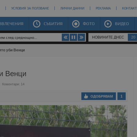
УСЛОВИЯ ЗА ПОЛЗВАНЕ
ЛИЧНИ ДАННИ
РЕКЛАМА
КОНТАКТ
ЗВЛЕЧЕНИЯ
СЪБИТИЯ
ФОТО
ВИДЕО
НОВИНИТЕ ДНЕС
20
яем след среднощно...
ято уби Венци
би Венци
Коментари: 14
1
ОДОБРЯВАМ