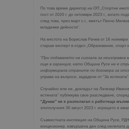
Име
По това време директор на ОП „Спортни имот
пост от 2020 г. до октомври 2023 г., когато п
__RequestVerificationT
след това, през март с.г., кметът Пенчо Милко
младежки дейности”.
На мястото на Борислав Рачев от 16 ноември 2
старши експерт в отдел „Образование, спорт 
VISITOR_PRIVACY_MET
“При подаването на сигнала за неизправна 
още в гаранция, като Община Русе не е стра
информирала страните по договора за отс
управа на въпроси, зададени от “За истината”
__cf_bm
Случайно или не, докладът на Лачезар Иванов 
истината” публикува свое разследване, споре
receive-cookie-depreca
“Дунав” не е разполагал с работеща мълн
злополучния 30 август 2023 г. игрището е им
Съвместната инспекция на Община Русе, РДН
ASP.NET_SessionId
концесионер, извършена ден след нелепата де