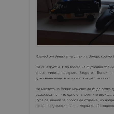
Изглед от детската стая на Венци, който
На 30 август м. г. по време на футболна трен
спасят живота на едното. Второто – Венци – п
докосвала нищо в осиротялата детска стая.
На мястото на Венци можеше да бъде всяко д
разкриват, че нито едно от спортните игрища
Русе са знаели за проблема отдавна, но допр
не са предприети реални мерки за обезопася