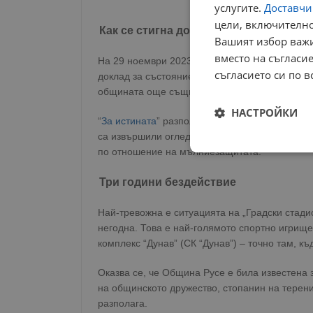
услугите.
Доставчиц
цели, включително
Как се стигна дотук?
Вашият избор важи
вместо на съгласие
На 29 ноември 2023 г. директорът на дружест
съгласието си по в
доклад за състоянието на мълниезащитата на
общината още същия ден.
НАСТРОЙКИ
“
За истината
” разполага с копие, от доклада, 
са извършили оглед на спортните бази в Русе
по отношение на мълниезащитата.
Строго
необходимо
Три години бездействие
Най-тревожна е ситуацията на „Градски стадио
негодна. Това е най-голямото спортно игрище
комплекс “Дунав” (СК “Дунав”) – точно там, к
Строго н
Оказва се, че Община Русе е била известена з
на общинското дружество, стопанин на теренит
Строго необходимите б
на акаунта. Уебсайтът 
разполага.