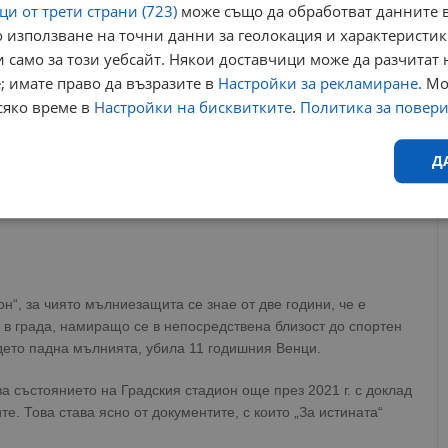
и от трети страни (723)
може също да обработват данните в
 използване на точни данни за геолокация и характеристик
 само за този уебсайт. Някои доставчици може да разчитат 
; имате право да възразите в
Настройки за рекламиране
. М
вото Лачезар Иванов е изпратил до кмета Пенчо Милков
сяко време в
Настройки на бисквитките
.
Политика за повер
 общинските спортни обекти. Документът е регистриран в
Д
от който става ясно, че през ноември м.г. общински служители
. Изводът накратко – навсякъде са установени неизправности
Ефективност
Таргетиране
Функционалност
Н
н“, за чиято мълниезащита се знае от две години, че е
 в града, намиращо се в непосредствена близост до спортен
ъдето падна мълнията, убила 11 годишния Венци.
еобходимо
Ефективност
Таргетиране
Функционалност
Неклас
а състоянието на Градския стадион още през 2021 г. с доклад
е. Това става ясно от документите, с които „За истината“
исквитки позволяват основната функционалност на уебсайта, като потребителско
не може да се използва правилно без строго необходими бисквитки.