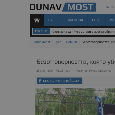
ЗА НАС
РУСЕ
БЪЛГАРИЯ
СВЯТ
РА
ГОРЕЩО
Окръжен съд - Русе остави в ареста обвин
Dunavmost
/
Русе
/
Новини
/
Безотговорността, ко
Безотговорността, която у
28 март 2024 - 08:26 часа
Редактор:
Петър Симеонов
СПОДЕЛИ ВЪВ ФЕЙСБУК