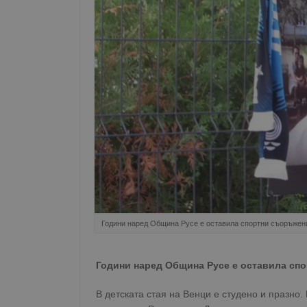
Години наред Община Русе е оставила спортни съоръжен
Години наред Община Русе е оставила сп
В детската стая на Венци е студено и празно.