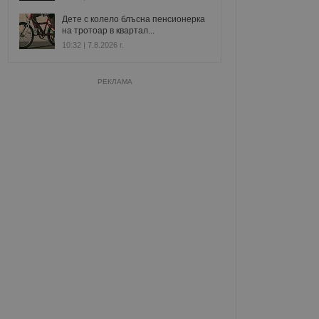
Дете с колело блъсна пенсионерка
на тротоар в квартал...
10:32 | 7.8.2026 г.
РЕКЛАМА