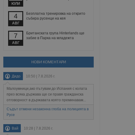
йният потребител може
ЮЛИ
 уебсайт.
Безплатна тренировка на открито
4
събира русенци на кея
АВГ
Описание
Британската група Hinterlands ще
7
забие в Парка на младежта
ребителски
елското поведение и
АВГ
раници на сайта. Тя
яване на сайта. Тя
не на прегледи на
формация, която е
взаимодействат с
нкционалност в целия
прекарано на
редпочитанията на
НОВИ КОМЕНТАРИ
 сайтове; тя може
остта на социалните
тора на сайта.
използва новата или
Дидо
10:50 | 7.8.2026 г.
елски взаимодействия
нето и потребителския
Малоумници,ако пътувам до Испания с колата
рез събиране на данни
през всяка държава ще си правя гражданска
 помага за
отговорност в държавата която преминавам...
отребителите се
тапите на тестване.
Съдът отмени незаконна глоба на полицията в
Русе
тистически данни,
 броя на посещенията,
 са били заредени.
елския опит.
Вай
10:28 | 7.8.2026 г.