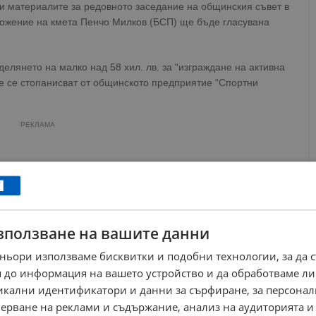
ни материалите за редовното заседание на общинския съвет в
дложение на кмета Пенчо Милков (БСП) ще бъде гласувана
елянето на малко над 58 хил. лв. за “изграждане на активна
те се стопанисват от общинското предприятие “Спортни
РЕКЛАМА
зползване на вашите данни
ньори използваме бисквитки и подобни технологии, за да 
 до информация на вашето устройство и да обработваме ли
никални идентификатори и данни за сърфиране, за персона
ерване на реклами и съдържание, анализ на аудиторията и