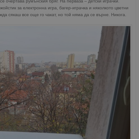
 се очертава румънския бряг. На перваза – детски играчки.
джойстик за електронна игра, багер-играчка и няколкото цветни
а сякаш все още го чакат, но той няма да се върне. Никога.