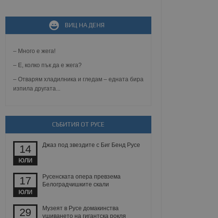
ВИЦ НА ДЕНЯ
не, зададена от уеб
 ASP.NET MVC
спре неразрешеното
т, известно като
– Много е жега!
тове. Той не съдържа
щожава при затваряне
– Е, колко пък да е жега?
– Отварям хладилника и гледам – едната бира
ение на съгласието на
изпила другата...
ст за тяхното
а данни за съгласието
ични политики и
антира, че техните
 сесии.
СЪБИТИЯ ОТ РУСЕ
аничаване между хората
а, за да се правят
Джаз под звездите с Биг Бенд Русе
хния уебсайт.
14
ЮЛИ
сигнализира на
 на бисквитките,
Русенската опера превзема
17
а съответствие и
Белоградчишките скали
ндарти и
ЮЛИ
ck и предоставя
Музеят в Русе домакинства
29
требител използва
ушиването на гигантска рокля