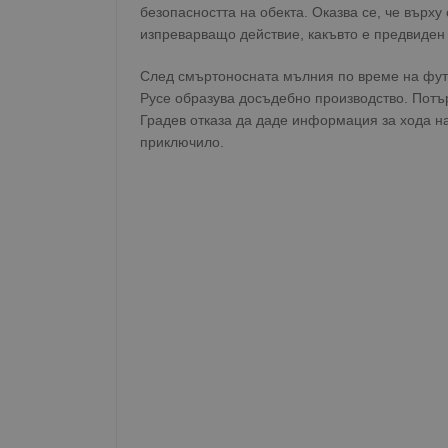
безопасността на обекта. Оказва се, че върх
изпреварващо действие, какъвто е предвиден
След смъртоносната мълния по време на футб
Русе образува досъдебно производство. Потъ
Име
Доставчи
Доста
Име
Име
Домейн
Доме
Градев отказа да даде информация за хода на
Име
__Secure-ROLLOUT_T
приключило.
__gfp_s_64b
_sharedID
.dunavmo
.vbox
cfzs_google-analytics_v
YSC
__Secure-YNID
VISITOR_INFO1_LIVE
g_state
FCCDCF
mid
.duna
Meta Pla
cfz_google-analytics_v4
Inc.
_sharedID_cst
.duna
.instagra
Gtest
Gemiu
.hit.ge
Gdyn
Gemiu
.hit.ge