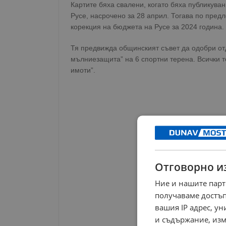
Картите бяха свалени, когато бяха публикува
Русе, насрочено за 28 април. Тогава по пре
корекция на бюджета на Русе за 2024 година.
Тя предвижда общинският съвет да одобри отд
мълниезащита” на 6 спортни терена. Всички 
имоти”.
Отговорно и
Ние и нашите парт
получаваме достъп
вашия IP адрес, у
и съдържание, изм