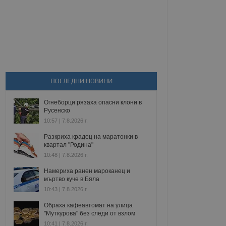
ПОСЛЕДНИ НОВИНИ
Огнеборци рязаха опасни клони в
Русенско
10:57 | 7.8.2026 г.
Разкриха крадец на маратонки в
квартал "Родина"
10:48 | 7.8.2026 г.
Намериха ранен мароканец и
мъртво куче в Бяла
10:43 | 7.8.2026 г.
Обраха кафеавтомат на улица
"Муткурова" без следи от взлом
10:41 | 7.8.2026 г.