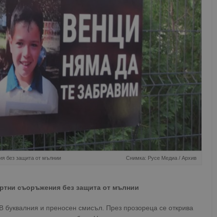
ия без защита от мълнии
Снимка: Русе Медиа / Архив
ортни съоръжения без защита от мълнии
 В буквалния и преносен смисъл. През прозореца се открива