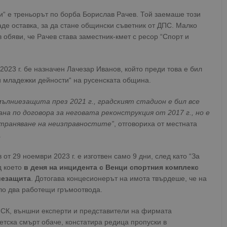
Валиден
Доставчик
/
Домейн
Описание
и“ е треньорът по борба Борислав Рачев. Той заемаше този
до
одаде оставка, за да стане общински съветник от ДПС. Малко
oken
Сесия
Това е бисквитка против фалшифицира
Microsoft
в обяви, че Рачев става заместник-кмет с ресор “Спорт и
приложения, изградени с помощта на
Corporation
технологии. Той е предназначен да 
www.dunavmost.com
публикуване на съдържание на уебсай
фалшифициране на искания между сай
информация за потребителя и се уни
023 г. бе назначен Лачезар Иванов, който преди това е бил
на браузъра.
и младежки дейности“ на русенската община.
ADATA
5 месеца
Тази бисквитка се използва за съхран
YouTube
4
потребителя и избора на поверително
.youtube.com
мълниезащита през 2021 г., градският стадион е бил все
седмици
взаимодействие със сайта. Той записв
на посетителя по отношение на разл
на по договора за неговата реконструкция от 2017 г., но е
настройки за поверителност, като гар
предпочитания се спазват в бъдещите
траняване на неизправностите”
, отговориха от местната
.
29
Тази бисквитка се използва за разгр
Cloudflare Inc.
минути
и ботовете. Това е от полза за уебсайт
.twitter.com
59
валидни отчети за използването на те
от 29 ноември 2023 г. е изготвен само 9 дни, след като “За
секунди
д което
в деня на инцидента с Венци спортния комплекс
tion
.hit.gemius.pl
1 година
Тази бисквитка се използва, за да се 
иезащита
. Дотогава концесионерът на имота твърдеше, че на
собственика на сайта за премахването
получени от системата, осигуряване н
ало два работещи гръмоотвода.
адаптивност с развиващите се уеб ста
законодателство за поверителност.
СК, външни експерти и представители на фирмата
Сесия
Тази бисквитка се задава от Doublecli
Microsoft
тска смърт обаче, констатира редица пропуски в
информация за това как крайният по
Corporation