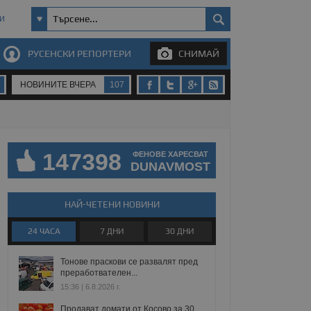
И
РУСЕНСКИ РЕПОРТЕРИ
СНИМАЙ
НОВИНИТЕ ВЧЕРА
107
147398
ФЕНОВЕ ХАРЕСВАТ
DUNAVMOST
НАЙ-ЧЕТЕНИ НОВИНИ
24 ЧАСА
7 ДНИ
30 ДНИ
Тонове праскови се развалят пред
преработвателен...
15:36 | 6.8.2026 г.
Продават домати от Косово за 30