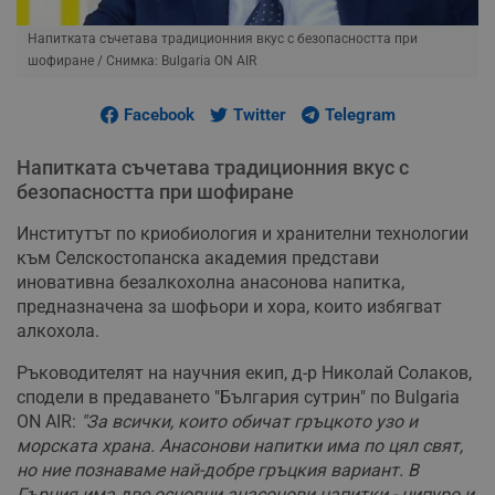
Напитката съчетава традиционния вкус с безопасността при
шофиране
/ Снимка: Bulgaria ON AIR
Facebook
Twitter
Telegram
Напитката съчетава традиционния вкус с
безопасността при шофиране
Институтът по криобиология и хранителни технологии
към Селскостопанска академия представи
иновативна безалкохолна анасонова напитка,
предназначена за шофьори и хора, които избягват
алкохола.
Ръководителят на научния екип, д-р Николай Солаков,
сподели в предаването "България сутрин" по Bulgaria
ON AIR:
"За всички, които обичат гръцкото узо и
морската храна. Анасонови напитки има по цял свят,
но ние познаваме най-добре гръцкия вариант. В
Гърция има две основни анасонови напитки - ципуро и