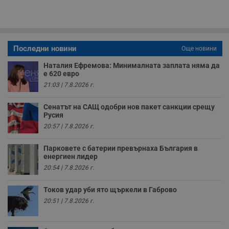
п
о
р
п
н
п
Последни новини
к
Още новини
ч
п
Наталия Ефремова: Минималната заплата няма да
с
е 620 евро
б
21:03 | 7.8.2026 г.
__cf_bm
29
Т
Cloudflare Inc.
минути
с
.twitter.com
59
р
Сенатът на САЩ одобри нов пакет санкции срещу
секунди
м
Русия
б
20:57 | 7.8.2026 г.
о
у
п
Парковете с батерии превърнаха България в
о
енергиен лидер
и
т
20:54 | 7.8.2026 г.
receive-cookie-deprecation
.hit.gemius.pl
1 година
Т
с
Токов удар уби ято щъркели в Габрово
с
н
20:51 | 7.8.2026 г.
н
п
б
п