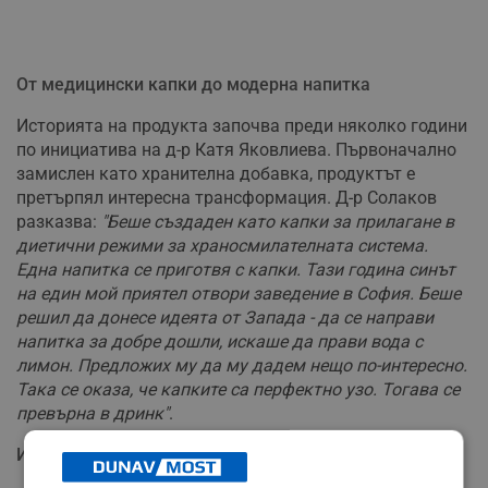
От медицински капки до модерна напитка
Историята на продукта започва преди няколко години
по инициатива на д-р Катя Яковлиева. Първоначално
замислен като хранителна добавка, продуктът е
претърпял интересна трансформация. Д-р Солаков
разказва:
"Беше създаден като капки за прилагане в
диетични режими за храносмилателната система.
Една напитка се приготвя с капки. Тази година синът
на един мой приятел отвори заведение в София. Беше
решил да донесе идеята от Запада - да се направи
напитка за добре дошли, искаше да прави вода с
лимон. Предложих му да му дадем нещо по-интересно.
Така се оказа, че капките са перфектно узо. Тогава се
превърна в дринк"
.
Иновативни напитки с история