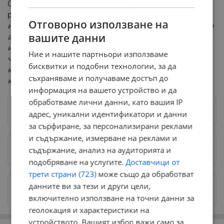
От 2007 година д-р Солаков работи върху
разработването на подобни продукти.
"Нашият
Отговорно използване на
институт е специализиран в технология на биологично
вашите данни
активни вещества. Когато искаме напитката да
изглежда като гръцкото узо, първо слагаме капките в
Ние и нашите партньори използваме
чашата и след това леда. Когато искаме да изглежда
бисквитки и подобни технологии, за да
като българска мастика, първо слагаме леда, после
съхраняваме и получаваме достъп до
капките, след това водата"
, обяснява той.
информация на вашето устройство и да
обработваме лични данни, като вашия IP
Следвай ни в Google News
→
адрес, уникални идентификатори и данни
за сърфиране, за персонализирани реклами
и съдържание, измерване на реклами и
съдържание, анализ на аудиторията и
Предпочитани източници
→
подобряване на услугите.
Доставчици от
трети страни (723)
може също да обработват
данните ви за тези и други цели,
Изпращайте снимки и информация на
news@dunavmost.com
включително използване на точни данни за
геолокация и характеристики на
устройството. Вашият избор важи само за
РЕКЛАМА