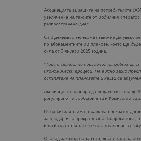
Асоциацията за защита на потребителите (АЗ
увеличение на таксите от мобилния оператор 
разпространено днес.
От 3 декември телекомът започна да уведомяв
по абонаментните им планове, което ще бъде
сила от 5 януари 2025 година.
"
Това е скандално поведение на мобилния о
икономически процеси. Не е ясно защо пре
оскъпяване на плановете и какви са аргум
Асоциацията планира да подаде сигнали до К
регулиране на съобщенията и Комисията за за
Потребителите имат право да прекратят догов
за предсрочно прекратяване. Въпреки това, т
и да изплатят остатъчните задължения за заку
Според законодателството, доставката на неп