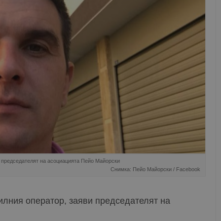
и председателят на асоциацията Пейо Майорски
Снимка: Пейо Майорски / Facebook
илния оператор, заяви председателят на