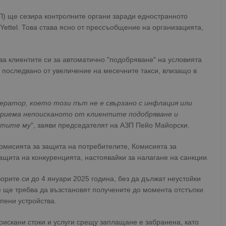
П) ще сезира контролните органи заради едностранното
Yettel. Това става ясно от прессъобщение на организацията,
а клиентите си за автоматично "подобряване" на условията
 последвано от увеличение на месечните такси, влизащо в
ператор, което този път не е свързано с инфлация или
дприема непоисканото от клиентите подобряване и
ентите му
", заяви председателят на АЗП Пейо Майорски.
омисията за защита на потребителите, Комисията за
щита на конкуренцията, настоявайки за налагане на санкции.
орите си до 4 януари 2025 година, без да дължат неустойки
е ще трябва да възстановят получените до момента отстъпки
пени устройства.
оискани стоки и услуги срещу заплащане е забранена, като