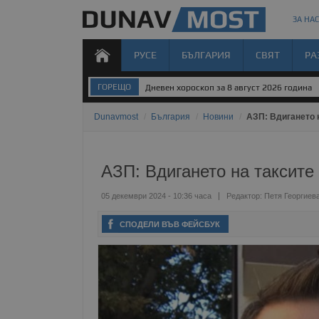
ЗА НАС
РУСЕ
БЪЛГАРИЯ
СВЯТ
РА
ГОРЕЩО
Дневен хороскоп за 8 август 2026 година
Dunavmost
/
България
/
Новини
/
АЗП: Вдигането н
АЗП: Вдигането на таксите 
05 декември 2024 - 10:36 часа
Редактор:
Петя Георгиев
СПОДЕЛИ ВЪВ ФЕЙСБУК