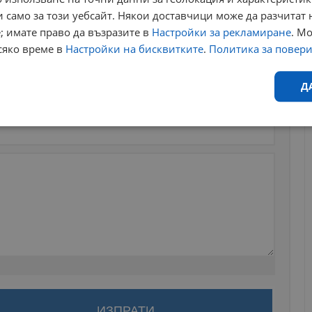
 само за този уебсайт. Някои доставчици може да разчитат 
; имате право да възразите в
Настройки за рекламиране
. М
сяко време в
Настройки на бисквитките
.
Политика за повер
Д
Ефективност
Таргетиране
Функционалност
Н
еобходимо
Ефективност
Таргетиране
Функционалност
Неклас
исквитки позволяват основната функционалност на уебсайта, като потребителско
не може да се използва правилно без строго необходими бисквитки.
Валиден
Доставчик
/
Домейн
Описание
за да оставите анонимен коментар или да гласувате
до