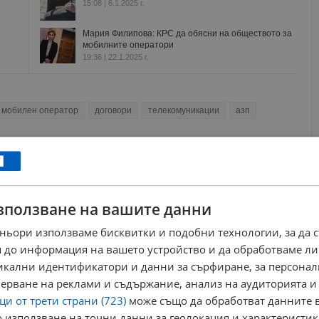
15:08 | 6.1.2025 г.
Мария Филипова: КРС да обясни на обществото за
мобилните оператори
19:36 | 22.1.2025 г.
мобилен оператор
договори
телекомуникации
азп
РЕКЛАМА
зползване на вашите данни
ньори използваме бисквитки и подобни технологии, за да 
 до информация на вашето устройство и да обработваме ли
никални идентификатори и данни за сърфиране, за персона
ерване на реклами и съдържание, анализ на аудиторията и
и от трети страни (723)
може също да обработват данните в
 използване на точни данни за геолокация и характеристик