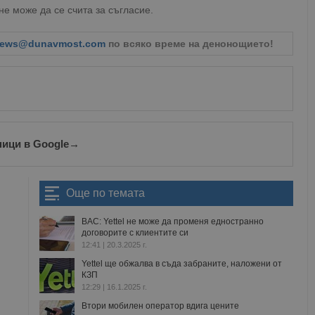
не може да се счита за съгласие.
ews@dunavmost.com
по всяко време на денонощието!
ници в Google
→
Още по темата
ВАС: Yettel не може да променя едностранно
договорите с клиентите си
12:41 | 20.3.2025 г.
Yettel ще обжалва в съда забраните, наложени от
КЗП
12:29 | 16.1.2025 г.
Втори мобилен оператор вдига цените