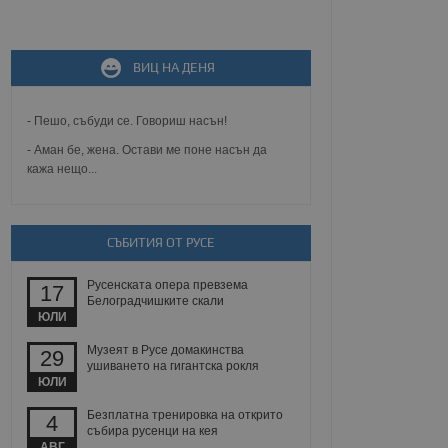
не, зададена от уеб
 ASP.NET MVC
спре неразрешеното
т, известно като
ВИЦ НА ДЕНЯ
тове. Той не съдържа
щожава при затваряне
- Пешо, събуди се. Говориш насън!
ение на съгласието на
ст за тяхното
- Аман бе, жена. Остави ме поне насън да
а данни за съгласието
кажа нещо...
ични политики и
антира, че техните
 сесии.
аничаване между хората
СЪБИТИЯ ОТ РУСЕ
а, за да се правят
хния уебсайт.
Русенската опера превзема
17
Белоградчишките скали
сигнализира на
ЮЛИ
 на бисквитките,
а съответствие и
ндарти и
Музеят в Русе домакинства
29
ушиването на гигантска рокля
ЮЛИ
ck и предоставя
требител използва
Безплатна тренировка на открито
йният потребител може
4
 уебсайт.
събира русенци на кея
АВГ