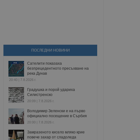
ПОСЛЕДНИ НОВИНИ
Сателити показаха
безпрецедентното пресъхване на
река Дунав
20:40 | 7.8.2026 г.
Градушка и порой удариха
Силистренско
20:09 | 7.8.2026 г.
Володимир Зеленски е на първо
официално посещение в Сърбия
20:00 | 7.8.2026 г.
Замразеното кисело мляко крие
повече захар от сладоледа