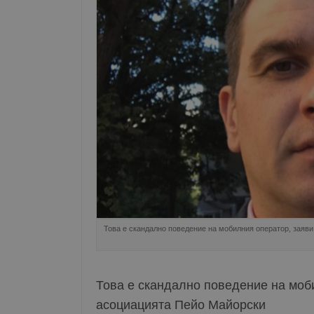
Това е скандално поведение на мобилния оператор, заяв
Това е скандално поведение на моб
асоциацията Пейо Майорски