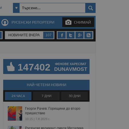
И
РУСЕНСКИ РЕПОРТЕРИ
СНИМАЙ
НОВИНИТЕ ВЧЕРА
107
147402
ФЕНОВЕ ХАРЕСВАТ
DUNAVMOST
НАЙ-ЧЕТЕНИ НОВИНИ
24 ЧАСА
7 ДНИ
30 ДНИ
Георги Рачев: Горещини до второ
пришествие
10:15 | 7.8.2026 г.
Русенски музикант смеси Металика