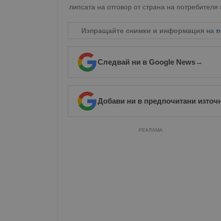
липсата на отговор от страна на потребителя 
Изпращайте снимки и информация на
n
Следвай ни в Google News
→
Добави ни в предпочитани източ
РЕКЛАМА