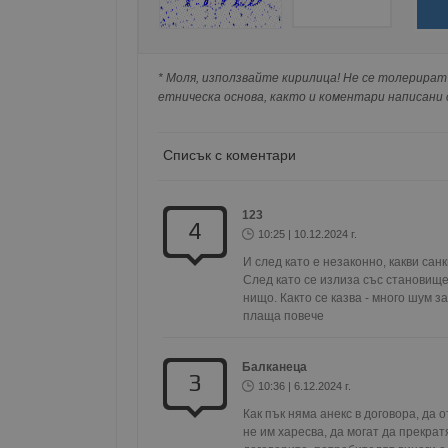
изискваме да се идентифицирате с Google 
__RequestVerificationT
Натискайки на Google бутона коментарът 
попълнили по-горе в полето "Твоето име".
* Моля, използвайте кирилица! Не се толерират 
съхранявана при нас или показвана на дру
етническа основа, както и коментари написани с
VISITOR_PRIVACY_MET
Списък с коментари
123
4
__cf_bm
10:25 | 10.12.2024 г.
И след като е незаконно, какви са
След като се излиза със становище,
нищо. Както се казва - много шум 
receive-cookie-depreca
плаща повече
Балканеца
3
10:36 | 6.12.2024 г.
ASP.NET_SessionId
Как пък няма анекс в договора, да от
не им харесва, да могат да прекратя