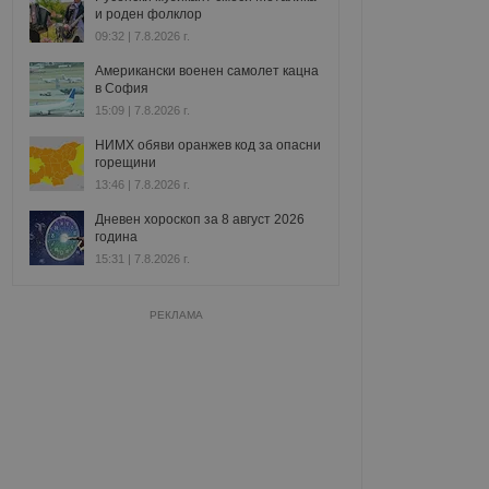
и роден фолклор
09:32 | 7.8.2026 г.
Американски военен самолет кацна
в София
15:09 | 7.8.2026 г.
НИМХ обяви оранжев код за опасни
горещини
13:46 | 7.8.2026 г.
Дневен хороскоп за 8 август 2026
година
15:31 | 7.8.2026 г.
РЕКЛАМА