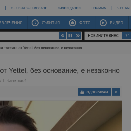
УСЛОВИЯ ЗА ПОЛЗВАНЕ
ЛИЧНИ ДАННИ
РЕКЛАМА
КОНТАКТ
ЗВЛЕЧЕНИЯ
СЪБИТИЯ
ФОТО
ВИДЕО
НОВИНИТЕ ДНЕС
74
а таксите от Yettel, без основание, е незаконно
от Yettel, без основание, е незаконно
а
Коментари: 4
8
ОДОБРЯВАМ