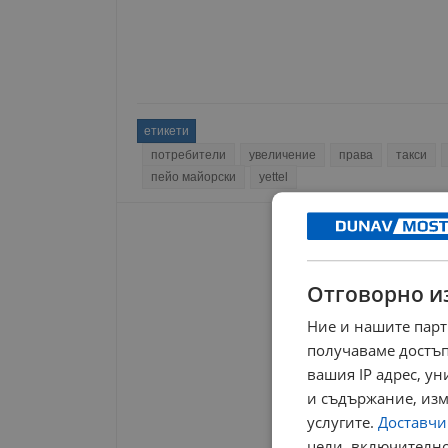
етикети
потребители
увеличение
права
такси
пейо майорски
yettel
Отговорно и
Ние и нашите парт
получаваме достъп
вашия IP адрес, у
и съдържание, изм
услугите.
Доставчиц
цели, включително