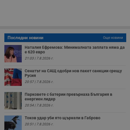
з
с
п
о
р
п
н
п
к
ч
Последни новини
Още новини
п
с
Наталия Ефремова: Минималната заплата няма да
б
е 620 евро
__cf_bm
29
Т
Cloudflare Inc.
21:03 | 7.8.2026 г.
минути
с
.twitter.com
59
р
секунди
м
Сенатът на САЩ одобри нов пакет санкции срещу
б
Русия
о
у
20:57 | 7.8.2026 г.
п
о
и
Парковете с батерии превърнаха България в
т
енергиен лидер
20:54 | 7.8.2026 г.
receive-cookie-deprecation
.hit.gemius.pl
1 година
Т
с
с
Токов удар уби ято щъркели в Габрово
н
н
20:51 | 7.8.2026 г.
п