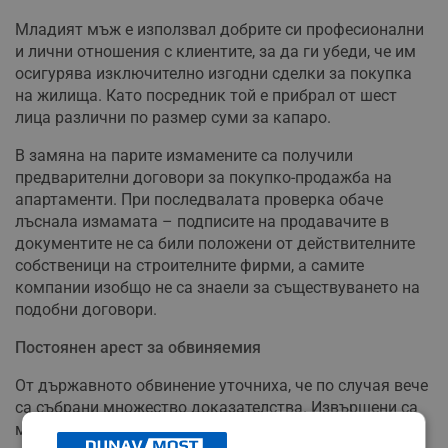
Младият мъж е използвал добрите си професионални
и лични отношения с клиентите, за да ги убеди, че им
осигурява изключително изгодни сделки за покупка
на жилища. Като посредник той е прибрал от шест
лица различни по размер суми за капаро.
В замяна на парите измамените са получили
предварителни договори за покупко-продажба на
апартаменти. При последвалата проверка обаче
лъснала измамата – подписите на продавачите в
документите не са били положени от действителните
собственици на строителните фирми, а самите
компании изобщо не са знаели за съществуването на
подобни договори.
Постоянен арест за обвиняемия
От държавното обвинение уточниха, че по случая вече
са събрани множество доказателства. Извършени са
мащабни претърсвания, огледи на иззети веществени