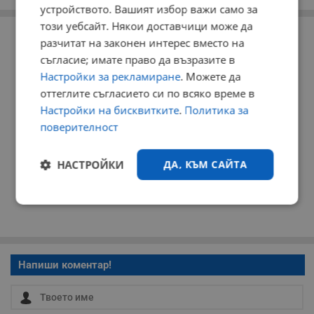
устройството. Вашият избор важи само за
РЕКЛАМА
този уебсайт. Някои доставчици може да
разчитат на законен интерес вместо на
съгласие; имате право да възразите в
Настройки за рекламиране
. Можете да
оттеглите съгласието си по всяко време в
Настройки на бисквитките
.
Политика за
поверителност
НАСТРОЙКИ
ДА, КЪМ САЙТА
Строго
Ефективност
необходимо
Напиши коментар!
Таргетиране
Функционалност