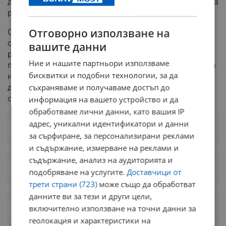
доказателства, назначени са графични експертизи и са
разпитани свидетели.
Отговорно използване на
Спрямо 25-годишния пловдивчанин е повдигнато
официално обвинение за измама в особено големи
вашите данни
размери. Районният съд изцяло уважи искането на
Ние и нашите партньори използваме
прокуратурата и наложи на Х.Д. най-тежката мярка за
бисквитки и подобни технологии, за да
неотклонение "задържане под стража". Работата по
съхраняваме и получаваме достъп до
документирането на целия мащаб на престъпната
схема продължава.
информация на вашето устройство и да
обработваме лични данни, като вашия IP
адрес, уникални идентификатори и данни
Следвай ни в Google News
→
за сърфиране, за персонализирани реклами
и съдържание, измерване на реклами и
съдържание, анализ на аудиторията и
Предпочитани източници
→
подобряване на услугите.
Доставчици от
трети страни (723)
може също да обработват
данните ви за тези и други цели,
Изпращайте снимки и информация на
включително използване на точни данни за
news@dunavmost.com
геолокация и характеристики на