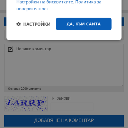
Настройки на бисквитките
.
Политика за
поверителност
Напиши коментар!
НАСТРОЙКИ
ДА, КЪМ САЙТА
Строго
Ефективност
необходимо
Таргетиране
Функционалност
Остават
2000
символа
Некласифицирани
ОБНОВИ
Поради зачестилите злоупотреби в сайта, за да оставите анонимен
коментар или да гласувате изискваме да се идентифицирате с
google акаунт.
Натискайки на бутона "Вход с google" по-долу, коментарът ви ще
бъде публикуван анонимно под псевдонима който сте попълнили
по-горе в полето "Твоето име". Никаква лична информация за вас