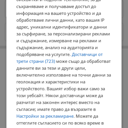
съхраняваме и получаваме достъп до
Предпочитани източници
→
информация на вашето устройство и да
обработваме лични данни, като вашия IP
адрес, уникални идентификатори и данни
Изпращайте снимки и информация на
за сърфиране, за персонализирани реклами
news@dunavmost.com
и съдържание, измерване на реклами и
съдържание, анализ на аудиторията и
РЕКЛАМА
подобряване на услугите.
Доставчици от
трети страни (723)
може също да обработват
данните ви за тези и други цели,
включително използване на точни данни за
геолокация и характеристики на
устройството. Вашият избор важи само за
този уебсайт. Някои доставчици може да
разчитат на законен интерес вместо на
съгласие; имате право да възразите в
Настройки за рекламиране
. Можете да
оттеглите съгласието си по всяко време в