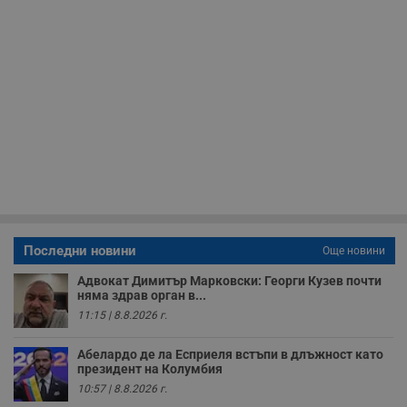
и
ф
н
м
Т
и
п
у
з
б
VISITOR_PRIVACY_METADATA
5 месеца
Т
YouTube
4
с
.youtube.com
седмици
с
с
п
и
п
т
в
Последни новини
Още новини
с
з
Адвокат Димитър Марковски: Георги Кузев почти
с
няма здрав орган в...
п
о
11:15 | 8.8.2026 г.
р
п
н
Абелардо де ла Есприеля встъпи в длъжност като
п
президент на Колумбия
к
ч
10:57 | 8.8.2026 г.
п