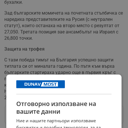
бухалки.
Зад българските момичета на почетната стълбичка се
наредиха представителките на Русия (с неутрален
статут), които останаха на второ място с резултат от
27,050. Третата позиция зае ансамбълът на Израел с
26,800 точки.
Защита на трофея
С тази победа тимът на България успешно защити
титлата си от миналата година. По пътя към върха
българките стартираха ударно още в първия кръг с
пет топки, където отстраниха победителя от
квалификациите Беларус (също с неутрален статут).
Нашите грации записаха категоричен резултат от
27,950 срещу 21,400 точки за своите съпернички.
Отговорно използване на
вашите данни
Следвай ни в Google News
→
Ние и нашите партньори използваме
бисквитки и подобни технологии, за да