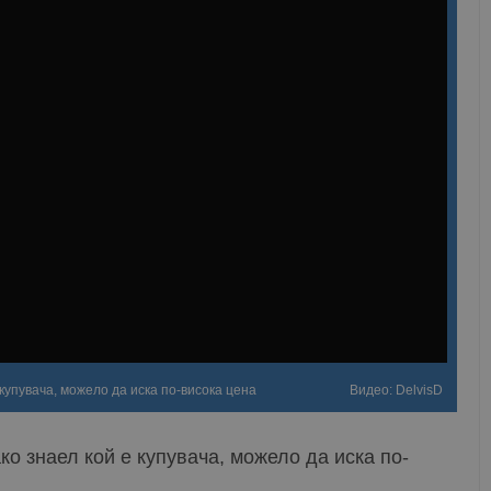
купувача, можело да иска по-висока цена
Видео: DelvisD
о знаел кой е купувача, можело да иска по-