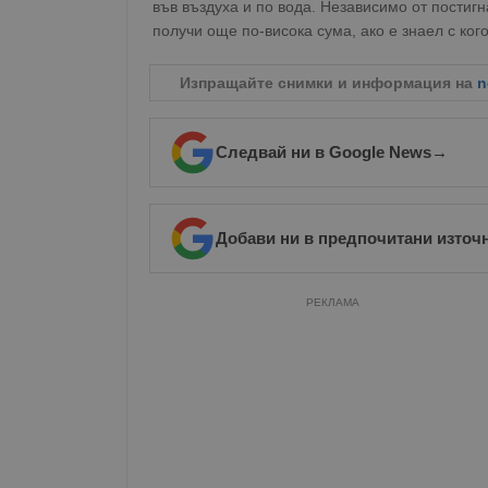
във въздуха и по вода. Независимо от постигн
получи още по-висока сума, ако е знаел с ког
Изпращайте снимки и информация на
n
Следвай ни в Google News
→
Добави ни в предпочитани източ
РЕКЛАМА