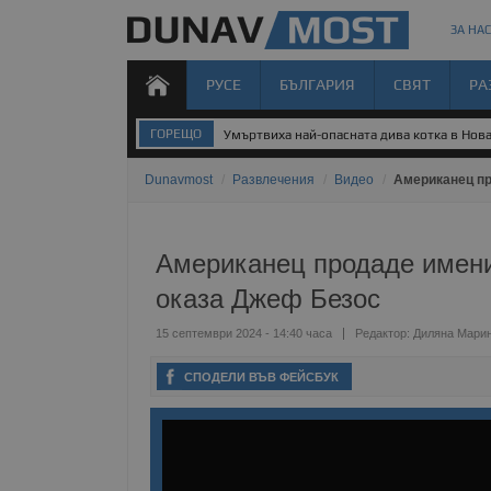
ЗА НАС
РУСЕ
БЪЛГАРИЯ
СВЯТ
РА
ГОРЕЩО
Шофьори пред дилема заради новите цени
Dunavmost
/
Развлечения
/
Видео
/
Американец пр
Американец продаде имение
оказа Джеф Безос
15 септември 2024 - 14:40 часа
Редактор:
Диляна Мари
СПОДЕЛИ ВЪВ ФЕЙСБУК