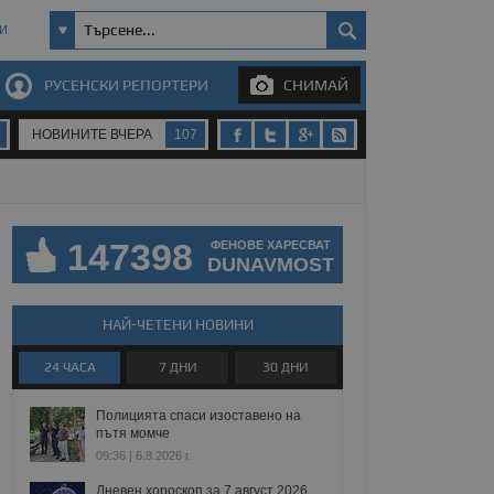
И
РУСЕНСКИ РЕПОРТЕРИ
СНИМАЙ
НОВИНИТЕ ВЧЕРА
107
147398
ФЕНОВЕ ХАРЕСВАТ
DUNAVMOST
НАЙ-ЧЕТЕНИ НОВИНИ
24 ЧАСА
7 ДНИ
30 ДНИ
Полицията спаси изоставено на
пътя момче
09:36 | 6.8.2026 г.
Дневен хороскоп за 7 август 2026