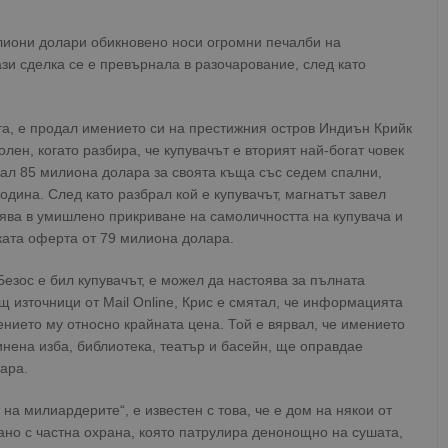
лиони долари обикновено носи огромни печалби на
ази сделка се е превърнала в разочарование, след като
та, е продал имението си на престижния остров Индиън Крийк
лен, когато разбира, че купувачът е вторият най-богат човек
кал 85 милиона долара за своята къща със седем спални,
одина. След като разбрал кой е купувачът, магнатът завел
нява в умишлено прикриване на самоличността на купувача и
ската оферта от 79 милиона долара.
Безос е бил купувачът, е можел да настоява за пълната
 източници от Mail Online, Крис е смятал, че информацията
ението му относно крайната цена. Той е вярвал, че имението
нена изба, библиотека, театър и басейн, ще оправдае
ара.
а милиардерите“, е известен с това, че е дом на някои от
вано с частна охрана, която патрулира денонощно на сушата,