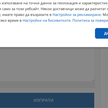
 използване на точни данни за геолокация и характеристик
 само за този уебсайт. Някои доставчици може да разчитат 
; имате право да възразите в
Настройки за рекламиране
. М
сяко време в
Настройки на бисквитките
.
Политика за повер
Д
Ефективност
Таргетиране
Функционалност
Н
еобходимо
Ефективност
Таргетиране
Функционалност
Неклас
исквитки позволяват основната функционалност на уебсайта, като потребителско
за да оставите анонимен коментар или да гласувате
не може да се използва правилно без строго необходими бисквитки.
акаунт.
Валиден
Доставчик
/
Домейн
Описание