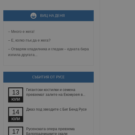
не, зададена от уеб
 ASP.NET MVC
ВИЦ НА ДЕНЯ
спре неразрешеното
т, известно като
тове. Той не съдържа
– Много е жега!
щожава при затваряне
– Е, колко пък да е жега?
ение на съгласието на
ст за тяхното
– Отварям хладилника и гледам – едната бира
а данни за съгласието
изпила другата...
ични политики и
антира, че техните
 сесии.
аничаване между хората
СЪБИТИЯ ОТ РУСЕ
а, за да се правят
хния уебсайт.
Гигантски костилки и семена
13
превземат залите на Екомузея в...
сигнализира на
ЮЛИ
 на бисквитките,
а съответствие и
ндарти и
Джаз под звездите с Биг Бенд Русе
14
ЮЛИ
ck и предоставя
требител използва
Русенската опера превзема
17
йният потребител може
Белоградчишките скали
 уебсайт.