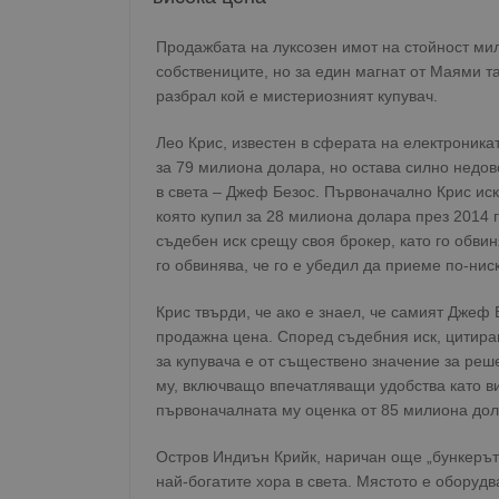
Продажбата на луксозен имот на стойност ми
собствениците, но за един магнат от Маями т
разбрал кой е мистериозният купувач.
Лео Крис, известен в сферата на електроника
за 79 милиона долара, но остава силно недово
в света – Джеф Безос. Първоначално Крис ис
която купил за 28 милиона долара през 2014 г
съдебен иск срещу своя брокер, като го обви
го обвинява, че го е убедил да приеме по-ни
Крис твърди, че ако е знаел, че самият Джеф 
продажна цена. Според съдебния иск, цитиращ
за купувача е от съществено значение за реш
му, включващо впечатляващи удобства като ви
първоначалната му оценка от 85 милиона дол
Остров Индиън Крийк, наричан още „бункерът н
най-богатите хора в света. Мястото е оборуд