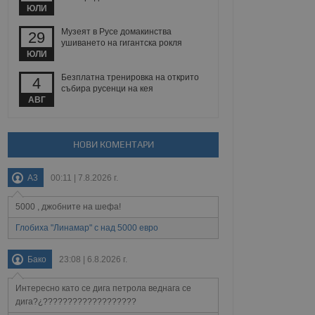
ЮЛИ
Музеят в Русе домакинства
29
ушиването на гигантска рокля
Описание
ЮЛИ
Безплатна тренировка на открито
4
ребителски
елското поведение и
събира русенци на кея
раници на сайта. Тя
яване на сайта. Тя
не на прегледи на
АВГ
формация, която е
взаимодействат с
нкционалност в целия
прекарано на
редпочитанията на
 сайтове; тя може
остта на социалните
тора на сайта.
НОВИ КОМЕНТАРИ
използва новата или
елски взаимодействия
нето и потребителския
A3
00:11 | 7.8.2026 г.
рез събиране на данни
5000 , джобните на шефа!
 помага за
отребителите се
Глобиха "Линамар" с над 5000 евро
тапите на тестване.
тистически данни,
Бако
23:08 | 6.8.2026 г.
 броя на посещенията,
 са били заредени.
елския опит.
Интересно като се дига петрола веднага се
дига?¿???????????????????
я за потребителското
, за да се