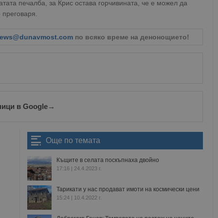
атата печалба, за Крис остава горчивината, че е можел да
о преговаря.
ews@dunavmost.com
по всяко време на денонощието!
ници в Google
→
Още по темата
Къщите в селата поскъпнаха двойно
17:16 | 24.4.2023 г.
Тарикати у нас продават имоти на космически цени
15:24 | 10.4.2022 г.