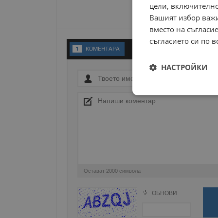
цели, включително
Вашият избор важи
вместо на съгласие
съгласието си по в
1
KОМЕНТАРA
НАСТРОЙКИ
Строго
необходимо
Остават
2000
символа
Строго н
Строго необходимите б
ОБНОВИ
Поради зачестилите злоупотреби в сайта, 
на акаунта. Уебсайтът 
изискваме да се идентифицирате с Google 
Име