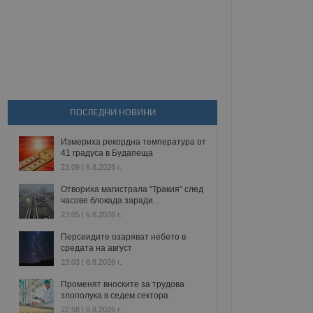
ПОСЛЕДНИ НОВИНИ
Измериха рекордна температура от
41 градуса в Будапеща
23:09 | 6.8.2026 г.
Отвориха магистрала "Тракия" след
часове блокада заради...
23:05 | 6.8.2026 г.
Персеидите озаряват небето в
средата на август
23:03 | 6.8.2026 г.
Променят вноските за трудова
злополука в седем сектора
22:58 | 6.8.2026 г.