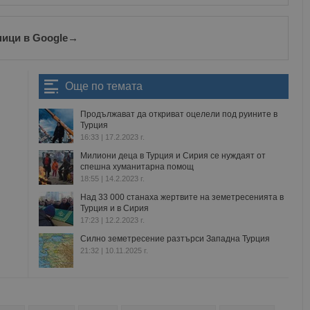
ници в Google
→
Още по темата
Продължават да откриват оцелели под руините в
Турция
16:33 | 17.2.2023 г.
Милиони деца в Турция и Сирия се нуждаят от
спешна хуманитарна помощ
18:55 | 14.2.2023 г.
Над 33 000 станаха жертвите на земетресенията в
Турция и в Сирия
17:23 | 12.2.2023 г.
Силно земетресение разтърси Западна Турция
21:32 | 10.11.2025 г.