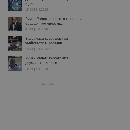
година
15:00 | 6.8.2026 г.
Румен Радев ще посети терена за
бъдещия космически...
07:19 | 6.8.2026 г.
Задържаха десет деца за
убийството в Пловдив
15:43 | 6.8.2026 г.
Румен Радев: Търговските
дружества обявяват...
10:46 | 6.8.2026 г.
РЕКЛАМА