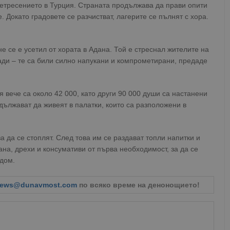
метресението в Турция. Страната продължава да прави опити
 Докато градовете се разчистват, лагерите се пълнят с хора.
не се е усетил от хората в Адана. Той е стреснал жителите на
ади – те са били силно напукани и компрометирани, предаде
 вече са около 42 000, като други 90 000 души са настанени
ължават да живеят в палатки, които са разположени в
а да се стоплят. След това им се раздават топли напитки и
ана, дрехи и консумативи от първа необходимост, за да се
 дом.
ews@dunavmost.com
по всяко време на денонощието!