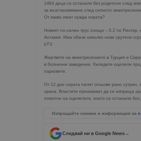
1464 деца са останали без родители след зе
за възстановяване след силното земетресение.
От какво имат нужда хората?
Новият по-силен трус снощи – 5,2 по Рихтер, 
Антакия. Има обаче няколко нови срутени сгр
bTV
.
Жертвите на земетресението в Турция и Сирия
в болнични заведения. Хилядите оцелели прод
парковете.
От 12 дни хората палят огньове рано сутрин, з
храна. Властите призовават да се изпраща хр
помогне на оцелелите, които са останали без
Изпращайте снимки и информация на
n
Следвай ни в Google News
→