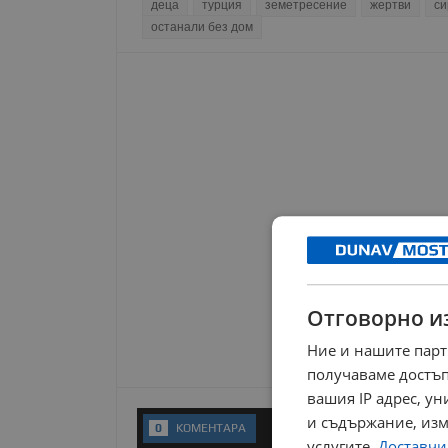
деца
турция
земетресение
жертви
си
останали без дом
Отговорно и
Ние и нашите парт
получаваме достъп
вашия IP адрес, у
и съдържание, изм
0
KОМЕНТАРA
услугите.
Доставчиц