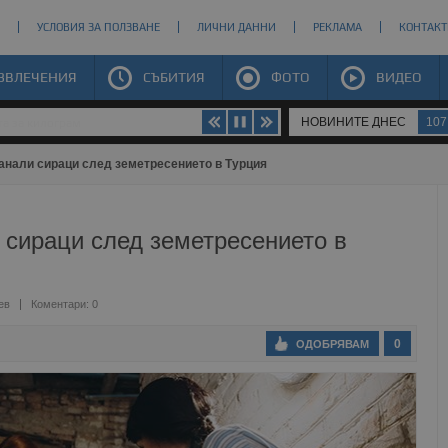
УСЛОВИЯ ЗА ПОЛЗВАНЕ
ЛИЧНИ ДАННИ
РЕКЛАМА
КОНТАКТ
ЗВЛЕЧЕНИЯ
СЪБИТИЯ
ФОТО
ВИДЕО
НОВИНИТЕ ДНЕС
107
злато
танали сираци след земетресението в Турция
 сираци след земетресението в
ев
Коментари: 0
0
ОДОБРЯВАМ