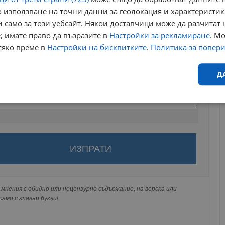
 използване на точни данни за геолокация и характеристик
 само за този уебсайт. Някои доставчици може да разчитат 
; имате право да възразите в
Настройки за рекламиране
. М
сяко време в
Настройки на бисквитките
.
Политика за повер
Д
Ефективност
Таргетиране
Функционалност
Н
за да оставите анонимен коментар или да гласувате
акаунт.
ви ще бъде публикуван анонимно под псевдонима който сте
 Никаква лична информация за вас няма да бъде
еобходимо
Ефективност
Таргетиране
Функционалност
Неклас
мнения с обидно или нецензурно съдържание, на верска или
ги потребители.
амо с главни букви!
исквитки позволяват основната функционалност на уебсайта, като потребителско
не може да се използва правилно без строго необходими бисквитки.