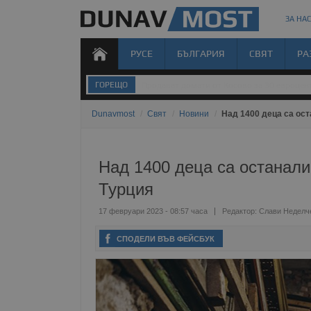
ЗА НАС
РУСЕ
БЪЛГАРИЯ
СВЯТ
РА
ГОРЕЩО
Хванаха близо 6 килограма контрабандно 
Dunavmost
/
Свят
/
Новини
/
Над 1400 деца са ос
Над 1400 деца са останали
Турция
17 февруари 2023 - 08:57 часа
Редактор:
Слави Неделч
СПОДЕЛИ ВЪВ ФЕЙСБУК