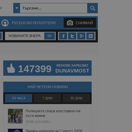
И
РУСЕНСКИ РЕПОРТЕРИ
СНИМАЙ
НОВИНИТЕ ВЧЕРА
98
147399
ФЕНОВЕ ХАРЕСВАТ
DUNAVMOST
НАЙ-ЧЕТЕНИ НОВИНИ
24 ЧАСА
7 ДНИ
30 ДНИ
Полицията спаси изоставено на
пътя момче
09:36 | 6.8.2026 г.
Дневен хороскоп за 7 август 2026