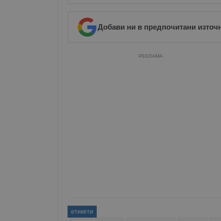
Добави ни в предпочитани източ
РЕКЛАМА
етикети