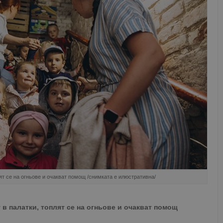
ят се на огньове и очакват помощ /снимката е илюстративна/
в палатки, топлят се на огньове и очакват помощ