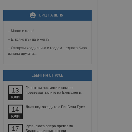
не, зададена от уеб
ВИЦ НА ДЕНЯ
 ASP.NET MVC
спре неразрешеното
т, известно като
тове. Той не съдържа
– Много е жега!
щожава при затваряне
– Е, колко пък да е жега?
ение на съгласието на
– Отварям хладилника и гледам – едната бира
ст за тяхното
изпила другата...
а данни за съгласието
ични политики и
антира, че техните
 сесии.
СЪБИТИЯ ОТ РУСЕ
аничаване между хората
а, за да се правят
хния уебсайт.
Гигантски костилки и семена
13
превземат залите на Екомузея в...
сигнализира на
ЮЛИ
 на бисквитките,
а съответствие и
Джаз под звездите с Биг Бенд Русе
14
ндарти и
ЮЛИ
ck и предоставя
требител използва
Русенската опера превзема
17
йният потребител може
Белоградчишките скали