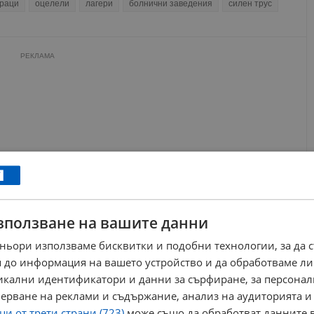
раци
оцелели
лагери
болнични заведения
силен трус
РЕКЛАМА
зползване на вашите данни
ньори използваме бисквитки и подобни технологии, за да 
 до информация на вашето устройство и да обработваме ли
никални идентификатори и данни за сърфиране, за персона
ерване на реклами и съдържание, анализ на аудиторията и
и от трети страни (723)
може също да обработват данните в