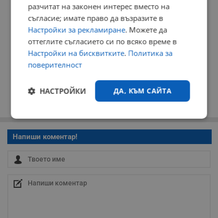
разчитат на законен интерес вместо на
съгласие; имате право да възразите в
Настройки за рекламиране
. Можете да
оттеглите съгласието си по всяко време в
Настройки на бисквитките
.
Политика за
поверителност
НАСТРОЙКИ
ДА, КЪМ САЙТА
Строго
Ефективност
необходимо
Напиши коментар!
Таргетиране
Функционалност
Некласифицирани