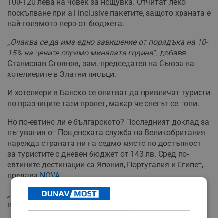
100-120 лева на човек за нощувка. Отчитат леко
поскъпване при all inclusive пакетите, защото храната е
най-голямото перо от бюджета.
„
Очаква се да има едно завишение от порядъка на 10-
15% на цените спрямо миналата година
”, добавя
Станислав Стоянов, зам.-председател на Съюза на
хотелиерите в Златни пясъци.
И хотелиери в Банско се опитват да привличат туристи
по празниците тази пролет, макар че снегът се топи.
Но по-евтино ли е българското? Последният доклад за
пътувания от Пощенската служба на Великобритания
нарежда страната ни на седмо място по достъпност
за туристите с дневен бюджет от 143 лв. Сред по-
евтините дестинации са Япония, Португалия и Египет,
предава
NOVA.
„По-евтино от България никой не може да намери”
,
подчертава Драганов.