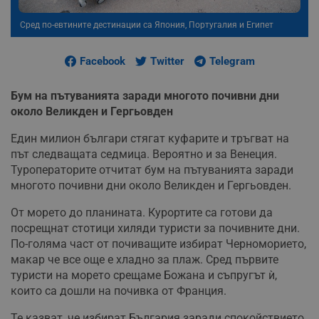
Сред по-евтините дестинации са Япония, Португалия и Египет
Facebook
Twitter
Telegram
Бум на пътуванията заради многото почивни дни
около Великден и Гергьовден
Един милион българи стягат куфарите и тръгват на
път следващата седмица. Вероятно и за Венеция.
Туроператорите отчитат бум на пътуванията заради
многото почивни дни около Великден и Гергьовден.
От морето до планината. Курортите са готови да
посрещнат стотици хиляди туристи за почивните дни.
По-голяма част от почиващите избират Черноморието,
макар че все още е хладно за плаж. Сред първите
туристи на морето срещаме Божана и съпругът ѝ,
които са дошли на почивка от Франция.
Те казват, че избират България заради спокойствието,