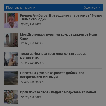
р
п
Последни новини
Още новини
н
п
к
Ричард Алибегов: В заведение с таратор за 10 евро
ч
- няма свободни...
п
18:03 | 9.8.2026 г.
с
б
Мон Дьо показа новия си дом, създаден от Нели
__cf_bm
29
Т
Cloudflare Inc.
Сано
минути
с
.twitter.com
59
р
17:58 | 9.8.2026 г.
секунди
м
б
о
Токът за бизнеса поскъпва до 135 евро за
у
мегаватчас
п
о
17:44 | 9.8.2026 г.
и
т
Нивото на Дунав в Хърватия доближава
receive-cookie-deprecation
.hit.gemius.pl
1 година
Т
историческия минимум
с
с
17:39 | 9.8.2026 г.
н
н
п
Иран показа първи кадри с Моджтаба Хаменей
б
17:29 | 9.8.2026 г.
п
с
о