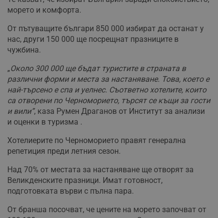
морето и комфорта.
От пътуващите българи 850 000 избират да останат у
нас, други 150 000 ще посрещнат празниците в
чужбина.
„
Около 300 000 ще бъдат туристите в страната в
различни форми и места за настаняване. Това, което е
най-търсено е спа и уелнес. Съответно хотелите, които
са отворени по Черноморието, търсят се къщи за гости
и вили”
, каза Румен Драганов от Институт за анализи
и оценки в туризма .
Хотелиерите по Черноморието правят генерална
репетиция преди летния сезон.
Над 70% от местата за настаняване ще отворят за
Великденските празници. Имат готовност,
подготовката върви с пълна пара.
От бранша посочват, че цените на морето започват от