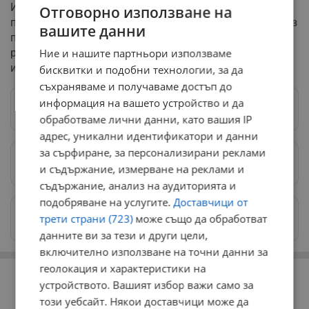
И към още един регистриран бум в туризма. Все
Отговорно използване на
повече чужденци избират страната ни за почивка през
вашите данни
първата седмица на май. Като причина изтъкват по-
Ние и нашите партньори използваме
различното празнуване на Великден от
източноправославните християни.
бисквитки и подобни технологии, за да
съхраняваме и получаваме достъп до
информация на вашето устройство и да
Следвай ни в Google News
→
обработваме лични данни, като вашия IP
адрес, уникални идентификатори и данни
за сърфиране, за персонализирани реклами
Предпочитани източници
→
и съдържание, измерване на реклами и
съдържание, анализ на аудиторията и
подобряване на услугите.
Доставчици от
Изпращайте снимки и информация на
трети страни (723)
може също да обработват
news@dunavmost.com
данните ви за тези и други цели,
включително използване на точни данни за
РЕКЛАМА
геолокация и характеристики на
устройството. Вашият избор важи само за
този уебсайт. Някои доставчици може да