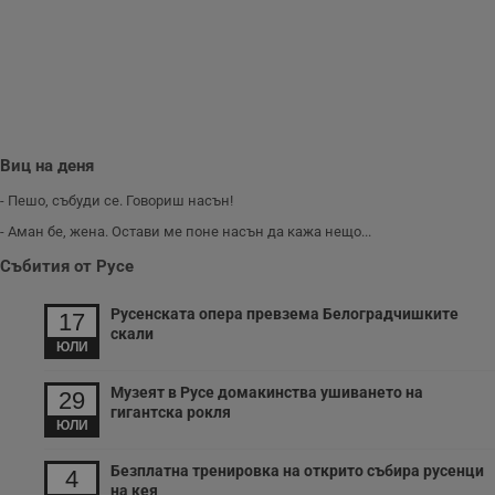
п
и
п
A
т
е
д
н
п
с
у
Виц на деня
и
ф
- Пешо, събуди се. Говориш насън!
н
м
- Аман бе, жена. Остави ме поне насън да кажа нещо...
Т
и
Събития от Русе
п
у
з
Русенската опера превзема Белоградчишките
б
17
скали
VISITOR_PRIVACY_METADATA
5 месеца
Т
ЮЛИ
YouTube
4
с
.youtube.com
седмици
с
Музеят в Русе домакинства ушиването на
с
29
п
гигантска рокля
и
ЮЛИ
п
т
Безплатна тренировка на открито събира русенци
в
4
с
на кея