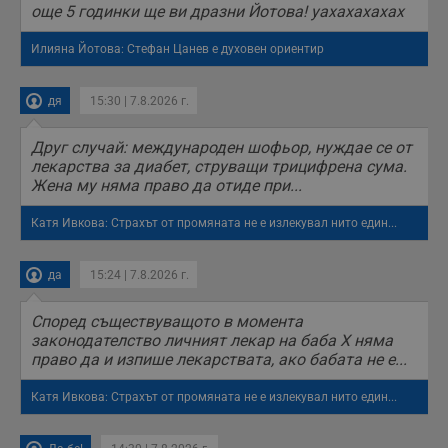
б
още 5 годинки ще ви дразни Йотова! уахахахахах
п
с
Илияна Йотова: Стефан Цанев е духовен ориентир
о
с
а
р
дя
15:30 | 7.8.2026 г.
у
з
з
Друг случай: международен шофьор, нуждае се от
п
лекарства за диабет, струващи трицифрена сума.
ASP.NET_SessionId
Сесия
Т
Microsoft
Жена му няма право да отиде при...
с
Corporation
D
www.dunavmost.com
п
Катя Ивкова: Страхът от промяната не е излекувал нито един...
и
т
к
п
да
15:24 | 7.8.2026 г.
и
у
р
Според съществуващото в момента
к
законодателство личният лекар на баба Х няма
п
право да и изпише лекарствата, ако бабата не е...
д
д
п
Катя Ивкова: Страхът от промяната не е излекувал нито един...
у