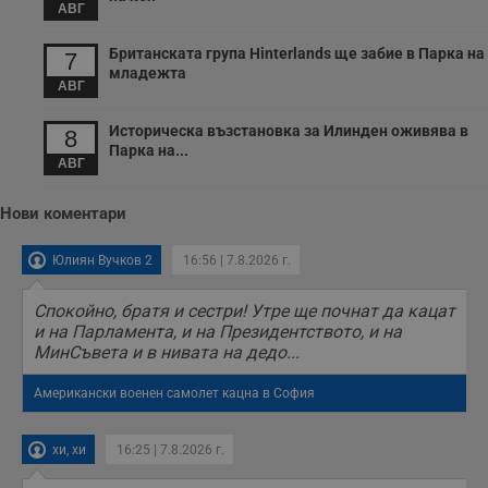
з
АВГ
с
п
о
Британската група Hinterlands ще забие в Парка на
7
р
младежта
п
АВГ
н
п
к
Историческа възстановка за Илинден оживява в
8
ч
Парка на...
п
АВГ
с
б
Нови коментари
__cf_bm
29
Т
Cloudflare Inc.
минути
с
.twitter.com
59
р
Юлиян Вучков 2
16:56 | 7.8.2026 г.
секунди
м
б
о
Спокойно, братя и сестри! Утре ще почнат да кацат
у
п
и на Парламента, и на Президентството, и на
о
МинСъвета и в нивата на дедо...
и
т
Американски военен самолет кацна в София
receive-cookie-deprecation
.hit.gemius.pl
1 година
Т
с
с
хи, хи
16:25 | 7.8.2026 г.
н
н
п