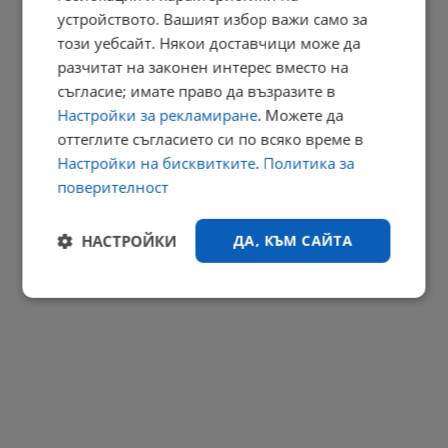
БАБХ и ДАНС иззеха забранени пестициди
устройството. Вашият избор важи само за
този уебсайт. Някои доставчици може да
16:31 | 7.8.2026 г.
разчитат на законен интерес вместо на
РЕКЛАМА
съгласие; имате право да възразите в
Настройки за рекламиране
. Можете да
оттеглите съгласието си по всяко време в
Настройки на бисквитките
.
Политика за
поверителност
НАСТРОЙКИ
ДА, КЪМ САЙТА
Строго
Ефективност
необходимо
Таргетиране
Функционалност