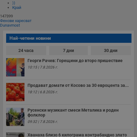
⟩⟩
Край
147399
Фенове харесват
Dunavmost
Най-четени новини
24 часа
7 дни
30 дни
Георги Рачев: Горещини до второ пришествие
10:15 | 7.8.2026 г.
Продават домати от Косово за 30 евроцента за...
18:12 | 6.8.2026 г.
Русенски музикант смеси Металика и роден
фолклор
09:32 | 7.8.2026 г.
Хванаха близо 6 килограма контрабандно злато