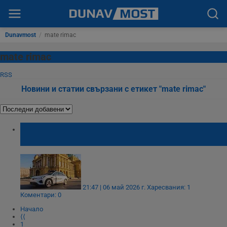
Dunavmost
/
mate rimac
mate rimac
RSS
Новини и статии свързани с етикет "mate rimac"
Европа пусна първите роботаксита срещу
2 евро
21:47 | 06 май 2026 г.
Харесвания: 1
Коментари: 0
Начало
⟨⟨
1