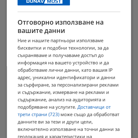
17:02 | 7.8.2026 г.
Отговорно използване на
вашите данни
Катастрофа затвори пътя Русе - Силистра
Ние и нашите партньори използваме
16:57 | 7.8.2026 г.
бисквитки и подобни технологии, за да
съхраняваме и получаваме достъп до
информация на вашето устройство и да
обработваме лични данни, като вашия IP
Алтернативен рок от Greesh ще звучи в центъра на Русе
адрес, уникални идентификатори и данни
16:40 | 7.8.2026 г.
за сърфиране, за персонализирани реклами
и съдържание, измерване на реклами и
съдържание, анализ на аудиторията и
АПИ ограничава движението на ТИР-ове по магистралите
подобряване на услугите.
Доставчици от
трети страни (723)
може също да обработват
16:35 | 7.8.2026 г.
данните ви за тези и други цели,
включително използване на точни данни за
геолокация и характеристики на