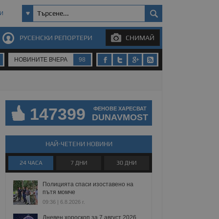
И
РУСЕНСКИ РЕПОРТЕРИ
СНИМАЙ
НОВИНИТЕ ВЧЕРА
98
147399
ФЕНОВЕ ХАРЕСВАТ
DUNAVMOST
НАЙ-ЧЕТЕНИ НОВИНИ
24 ЧАСА
7 ДНИ
30 ДНИ
Полицията спаси изоставено на
пътя момче
09:36 | 6.8.2026 г.
Дневен хороскоп за 7 август 2026