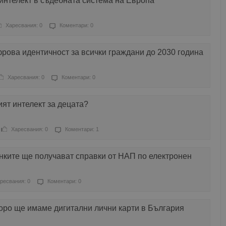
интелект в съдебната система на Европа
Харесвания: 0
Коментари: 0
рова идентичност за всички граждани до 2030 година
Харесвания: 0
Коментари: 0
ият интелект за децата?
Харесвания: 0
Коментари: 1
нките ще получават справки от НАП по електронен
ресвания: 0
Коментари: 0
оро ще имаме дигитални лични карти в България