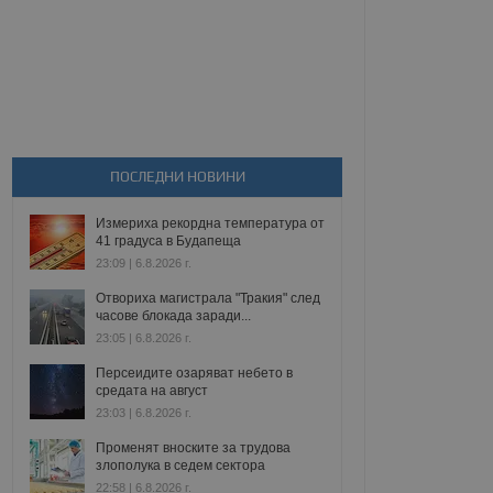
ПОСЛЕДНИ НОВИНИ
Измериха рекордна температура от
41 градуса в Будапеща
23:09 | 6.8.2026 г.
Отвориха магистрала "Тракия" след
часове блокада заради...
23:05 | 6.8.2026 г.
Персеидите озаряват небето в
средата на август
23:03 | 6.8.2026 г.
Променят вноските за трудова
злополука в седем сектора
22:58 | 6.8.2026 г.