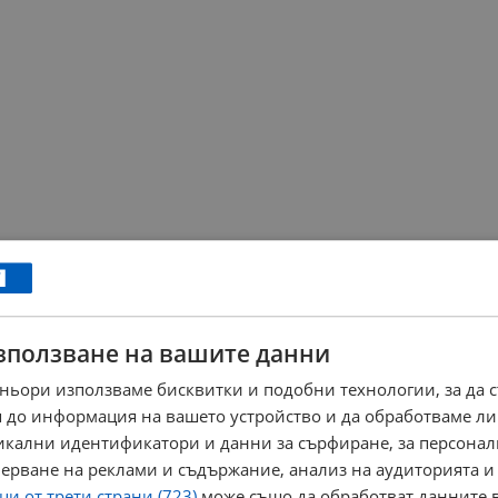
зползване на вашите данни
ньори използваме бисквитки и подобни технологии, за да 
 до информация на вашето устройство и да обработваме ли
никални идентификатори и данни за сърфиране, за персона
ерване на реклами и съдържание, анализ на аудиторията и
и от трети страни (723)
може също да обработват данните в