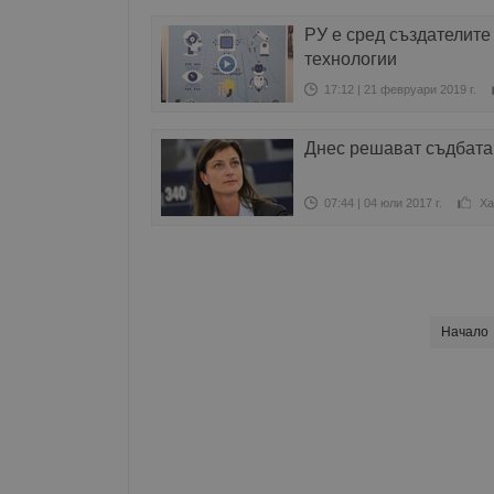
РУ е сред създателите
технологии
17:12 | 21 февруари 2019 г.
Днес решават съдбата
07:44 | 04 юли 2017 г.
Ха
Начало