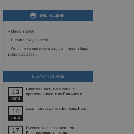
не, зададена от уеб
ВИЦ НА ДЕНЯ
 ASP.NET MVC
спре неразрешеното
т, известно като
тове. Той не съдържа
– Много е жега!
щожава при затваряне
– Е, колко пък да е жега?
ение на съгласието на
– Отварям хладилника и гледам – едната бира
ст за тяхното
изпила другата...
а данни за съгласието
ични политики и
антира, че техните
 сесии.
СЪБИТИЯ ОТ РУСЕ
аничаване между хората
а, за да се правят
хния уебсайт.
Гигантски костилки и семена
13
превземат залите на Екомузея в...
сигнализира на
ЮЛИ
 на бисквитките,
а съответствие и
Джаз под звездите с Биг Бенд Русе
14
ндарти и
ЮЛИ
ck и предоставя
требител използва
Русенската опера превзема
17
йният потребител може
Белоградчишките скали