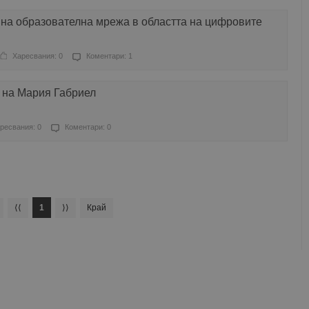
 на образователна мрежа в областта на цифровите
Харесвания: 0
Коментари: 1
 на Мария Габриел
ресвания: 0
Коментари: 0
⟨⟨
1
⟩⟩
Край