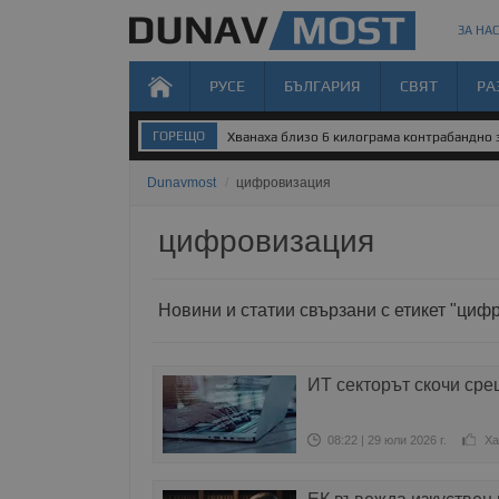
ЗА НАС
РУСЕ
БЪЛГАРИЯ
СВЯТ
РА
ГОРЕЩО
Хванаха близо 6 килограма контрабандно 
Dunavmost
/
цифровизация
цифровизация
Новини и статии свързани с етикет "циф
ИТ секторът скочи ср
08:22 | 29 юли 2026 г.
Ха