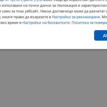
 използване на точни данни за геолокация и характеристик
 само за този уебсайт. Някои доставчици може да разчитат 
; имате право да възразите в
Настройки за рекламиране
. М
сяко време в
Настройки на бисквитките
.
Политика за повер
Д
Ефективност
Таргетиране
Функционалност
Н
еобходимо
Ефективност
Таргетиране
Функционалност
Неклас
исквитки позволяват основната функционалност на уебсайта, като потребителско
не може да се използва правилно без строго необходими бисквитки.