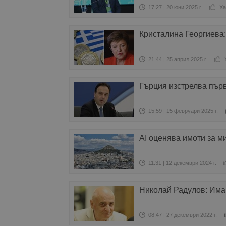
17:27 | 20 юни 2025 г.
Ха
Кристалина Георгиева:
21:44 | 25 април 2025 г.
Гърция изстрелва първ
15:59 | 15 февруари 2025 г.
AI оценява имоти за м
11:31 | 12 декември 2024 г.
Николай Радулов: Има
08:47 | 27 декември 2022 г.