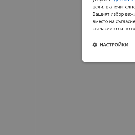
цели, включително
Вашият избор важи
вместо на съгласие
съгласието си по в
НАСТРОЙКИ
Строго
необходимо
Строго н
Строго необходимите б
на акаунта. Уебсайтът 