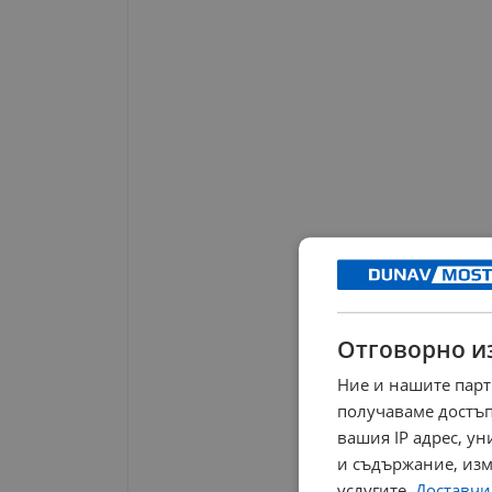
Отговорно и
Ние и нашите парт
получаваме достъп
вашия IP адрес, у
и съдържание, изм
услугите.
Доставчиц