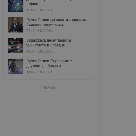
година
15:00 | 6.8.2026 г.
Румен Радев ще посети терена за
бъдещия космически...
07:19 | 6.8.2026 г.
Задържаха десет деца за
убийството в Пловдив
15:43 | 6.8.2026 г.
Румен Радев: Търговските
дружества обявяват...
10:46 | 6.8.2026 г.
РЕКЛАМА