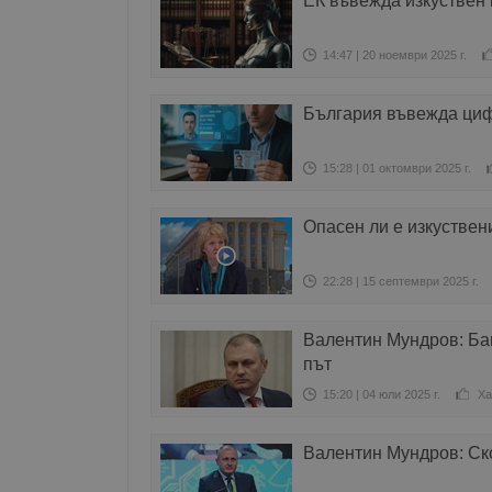
ЕК въвежда изкуствен 
14:47 | 20 ноември 2025 г.
България въвежда циф
15:28 | 01 октомври 2025 г.
Опасен ли е изкуствен
22:28 | 15 септември 2025 г.
Валентин Мундров: Ба
път
15:20 | 04 юли 2025 г.
Ха
Валентин Мундров: Ск