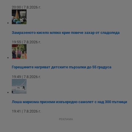
а
р
20:00 | 7.8.2026 г.
у
з
з
п
ASP.NET_SessionId
Сесия
Т
Microsoft
Замразеното кисело мляко крие повече захар от сладоледа
с
Corporation
D
www.dunavmost.com
19:55 | 7.8.2026 г.
п
и
т
к
п
и
у
Горещините нагряват детските пързалки до 55 градуса
р
к
19:49 | 7.8.2026 г.
п
д
д
п
у
Лоша миризма приземи извънредно самолет с над 300 пътници
19:41 | 7.8.2026 г.
РЕКЛАМА
Доставчик
/
Валиден
Валиден
Име
Име
Доставчик
/
Домейн
Описание
Описание
Домейн
Доставчик
/
до
Валиден
до
Име
Описание