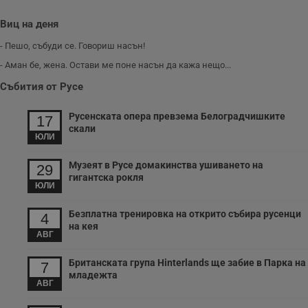
време на етапите
на тестване.
Виц на деня
Gdyn
1 година
Тази бисквитка се
Gemius
използва за
.hit.gemius.pl
- Пешо, събуди се. Говориш насън!
събиране на
анонимни
- Аман бе, жена. Остави ме поне насън да кажа нещо...
статистически
данни, свързани с
Събития от Русе
посещенията в
уебсайта на
потребителя, като
Русенската опера превзема Белоградчишките
17
броя на
скали
посещенията,
ЮЛИ
средното време,
прекарано на
уебсайта и какви
Музеят в Русе домакинства ушиването на
29
страници са били
гигантска рокля
заредени. Целта е
ЮЛИ
да се подобри
съдържанието на
сайта и
Безплатна тренировка на открито събира русенци
4
потребителския
опит.
на кея
АВГ
Gdynp
1 година
Тази бисквитка се
Gemius
използва с цел
.hit.gemius.pl
Британската група Hinterlands ще забие в Парка на
7
събиране на
информация за
младежта
АВГ
потребителското
поведение и
предпочитания.