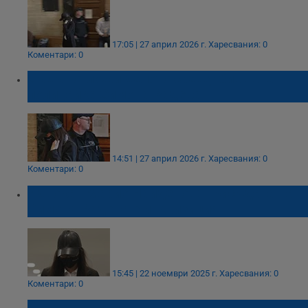
17:05 | 27 април 2026 г.
Харесвания: 0
Коментари: 0
Съдът отложи делото срещу бившата
полицайка Симона Радева
14:51 | 27 април 2026 г.
Харесвания: 0
Коментари: 0
Адвокат Марио Найденов: Присъдата на
Симона Радева е инквизиция
15:45 | 22 ноември 2025 г.
Харесвания: 0
Коментари: 0
Осъдиха Симона Радева на 5 години