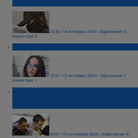
поиска закрито заседание на съда
22:53 | 15 октомври 2024 г.
Харесвания: 0
Коментари: 5
Тръгва делото срещу Симона Радева
07:01 | 15 октомври 2024 г.
Харесвания: 1
Коментари: 1
Братя Динкови отново пред съда:
Продължава делото за укривателство в
Цалапица
09:07 | 10 септември 2024 г.
Харесвания: 0