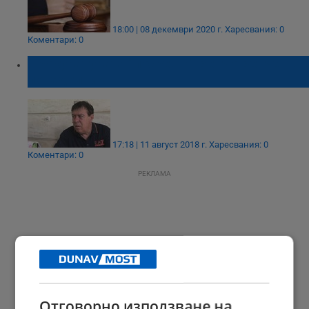
18:00 | 08 декември 2020 г.
Харесвания: 0
Коментари: 0
Прокуратурата "посреща" Бенчо Бенчев в
понеделник
17:18 | 11 август 2018 г.
Харесвания: 0
Коментари: 0
РЕКЛАМА
Отговорно използване на