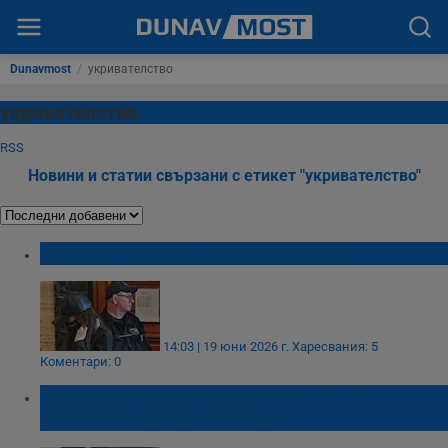
Dunavmost
/
укривателство
укривателство
RSS
Новини и статии свързани с етикет "укривателство"
Симона Радева влиза в затвора
14:03 | 19 юни 2026 г.
Харесвания: 5
Коментари: 0
Отложиха делото срещу бившата
полицайка Симона Радева