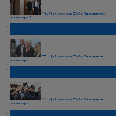
14:54 | 29 октомври 2024 г.
Харесвания: 0
Коментари: 1
Майката на убития младеж от Цалапица:
Три години затвор е подигравка
22:06 | 24 октомври 2024 г.
Харесвания: 0
Коментари: 0
Съдът решава съдбата на Борислав и
Валентин Динкови
11:07 | 24 октомври 2024 г.
Харесвания: 0
Коментари: 0
Бившата полицайка Симона Радева