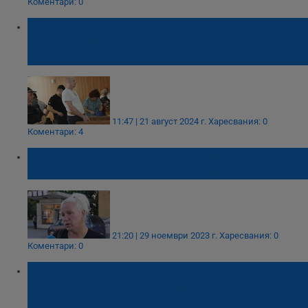
Коментари: 0
Рангел Бизюрев: Димитър ме обиди, не
става въпрос за кредити, момичета или
наркотици
11:47 | 21 август 2024 г.
Харесвания: 0
Коментари: 4
Майката на Митко от Цалапица: Не знам
дали да се радвам, или да плача
21:20 | 29 ноември 2023 г.
Харесвания: 0
Коментари: 0
Подложиха на детектор на лъжата един
от задържаните за убийството на Митко
от Цалапица