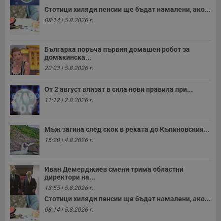
Стотици хиляди пенсии ще бъдат намалени, ако...
08:14 | 5.8.2026 г.
Строго необходимо
Ефективност
Българка поръча първия домашен робот за
домакинска...
Таргетиране
Функционалност
20:03 | 5.8.2026 г.
Некласифицирани
От 2 август влизат в сила нови правила при...
Строго необходимите бисквитки позволяват основната
функционалност на уебсайта, като потребителско
11:12 | 2.8.2026 г.
влизане и управление на акаунта. Уебсайтът не може да
се използва правилно без строго необходими
бисквитки.
Мъж загина след скок в реката до Къпиновския...
Валиден
Име
Доставчик
/
Домейн
О
15:20 | 4.8.2026 г.
до
__RequestVerificationToken
Сесия
Т
Microsoft
п
Corporation
Иван Демерджиев смени трима областни
ф
www.dunavmost.com
директори на...
з
п
13:55 | 5.8.2026 г.
и
Стотици хиляди пенсии ще бъдат намалени, ако...
п
A
08:14 | 5.8.2026 г.
т
е