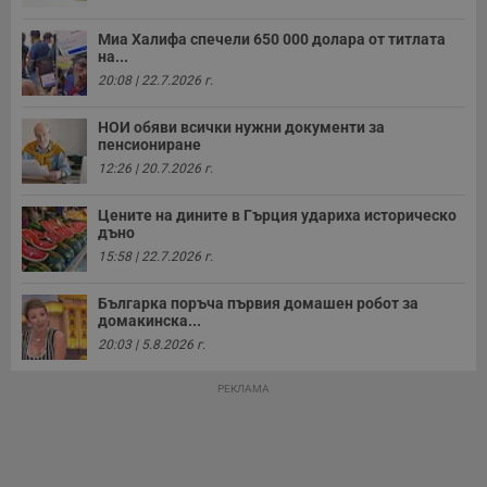
д
н
Миа Халифа спечели 650 000 долара от титлата
п
на...
с
у
20:08 | 22.7.2026 г.
и
ф
н
НОИ обяви всички нужни документи за
м
пенсиониране
Т
и
12:26 | 20.7.2026 г.
п
у
з
Цените на дините в Гърция удариха историческо
б
дъно
15:58 | 22.7.2026 г.
VISITOR_PRIVACY_METADATA
5 месеца
Т
YouTube
4
с
.youtube.com
седмици
с
Българка поръча първия домашен робот за
с
п
домакинска...
и
20:03 | 5.8.2026 г.
п
т
в
РЕКЛАМА
с
з
с
п
о
р