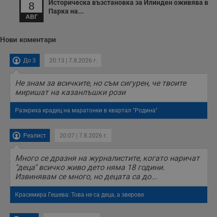
Историческа възстановка за Илинден оживява в
Тази информация
8
се използва, за да
Парка на...
се оптимизира
АВГ
представянето на
уебсайта и да
направят
Нови коментари
рекламните
съобщения по-
важни за
До 3
20:13 | 7.8.2026 г.
потребителя.
Не знам за всичките, но съм сигурен, че твоите
миришат на казанлъшки рози
Разкриха крадец на маратонки в квартал "Родина"
Реалист
20:07 | 7.8.2026 г.
Много се дразня на журналистите, когато наричат
"деца" всичко живо дето няма 18 години.
Извинявам се много, но децата са до...
Красимира Гешева: Това не са деца, а зверове