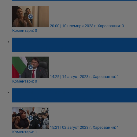
20:00 | 10 ноември 2023 г.
Харесвания: 0
Коментари: 0
Мъжът, открит в шахта в София, вероятно
е убит от длъжник
14:25 | 14 август 2023 г.
Харесвания: 1
Коментари: 0
Близките на Димитър посрещнаха
близнаците с викове "убийци"
15:21 | 02 август 2023 г.
Харесвания: 1
Коментари: 1