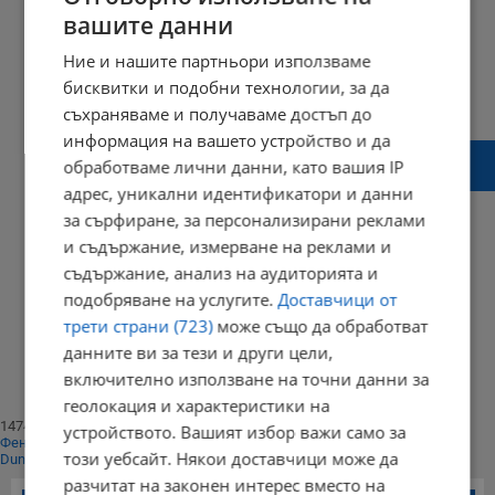
вашите данни
Ние и нашите партньори използваме
бисквитки и подобни технологии, за да
съхраняваме и получаваме достъп до
информация на вашето устройство и да
Отново задържаха автокрадеца, който
обработваме лични данни, като вашия IP
беше освободен днес
адрес, уникални идентификатори и данни
за сърфиране, за персонализирани реклами
и съдържание, измерване на реклами и
съдържание, анализ на аудиторията и
17:03 | 27 август 2015 г.
Харесвания: 0
подобряване на услугите.
Доставчици от
Коментари: 0
трети страни (723)
може също да обработват
Начало
⟨⟨
данните ви за тези и други цели,
1
включително използване на точни данни за
⟩⟩
Край
геолокация и характеристики на
147402
устройството. Вашият избор важи само за
Фенове харесват
този уебсайт. Някои доставчици може да
Dunavmost
разчитат на законен интерес вместо на