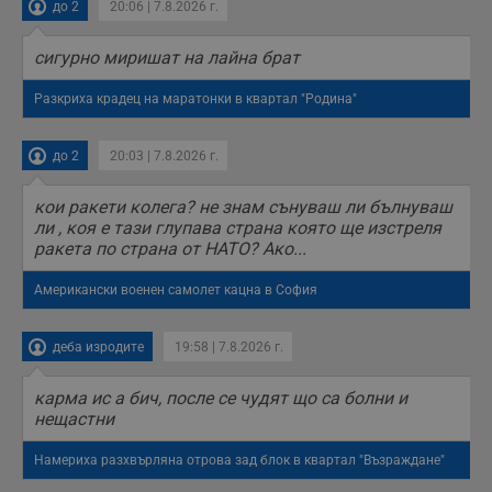
до 2
20:06 | 7.8.2026 г.
сигурно миришат на лайна брат
Разкриха крадец на маратонки в квартал "Родина"
до 2
20:03 | 7.8.2026 г.
кои ракети колега? не знам сънуваш ли бълнуваш
ли , коя е тази глупава страна която ще изстреля
ракета по страна от НАТО? Ако...
Американски военен самолет кацна в София
деба изродите
19:58 | 7.8.2026 г.
карма ис а бич, после се чудят що са болни и
нещастни
Намериха разхвърляна отрова зад блок в квартал "Възраждане"