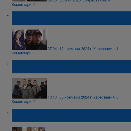
08:36 | 30 май 2025 г.
Харесвания: 0
Коментари: 0
Първи разпити по делото срещу Симона
Радева
07:04 | 19 ноември 2024 г.
Харесвания: 1
Коментари: 0
Родителите на близнаците от Цалапица
най-после се появиха в съда
10:10 | 05 ноември 2024 г.
Харесвания: 0
Коментари: 0
Борислав Сарафов се срещна с майката на
Димитър от Цалапица