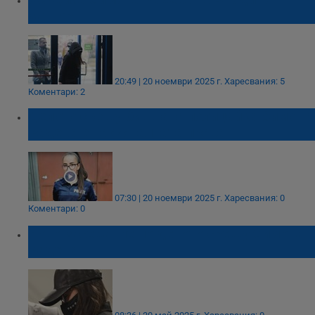
затвор
20:49 | 20 ноември 2025 г.
Харесвания: 5
Коментари: 2
Делото срещу бившата полицайка Симона
Радева е на финалната права
07:30 | 20 ноември 2025 г.
Харесвания: 0
Коментари: 0
Ново заседание по делото срещу Симона
Радева