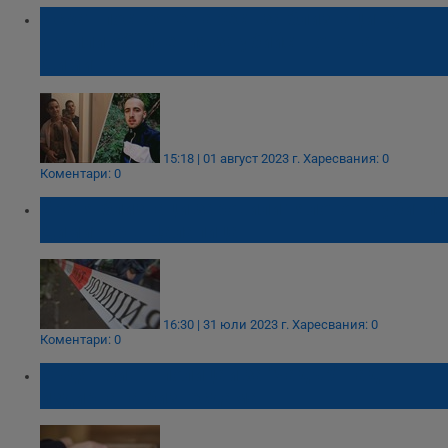
Искат постоянен арест за близнаците,
укрили обвинения за убийството на
Димитър
15:18 | 01 август 2023 г.
Харесвания: 0
Коментари: 0
Братя близнаци заровили тялото на убития
Димитър в Цалапица
16:30 | 31 юли 2023 г.
Харесвания: 0
Коментари: 0
Съдят бивш полицай за "чадър" над
издирвана бизнесдама