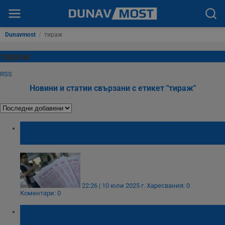
Dunavmost
/
тираж
тираж
RSS
Новини и статии свързани с етикет "тираж"
Двама души удариха джакпотите в тотото
за един ден
22:26 | 10 юли 2025 г.
Харесвания: 0
Коментари: 0
Гаф на Спортния тотализатор: Падна се
числото 41 в тиража на тото „5 от 35"