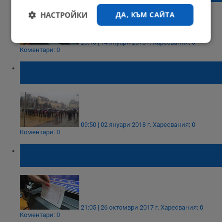
НАСТРОЙКИ
ДА, КЪМ САЙТА
20:10 | 14 януари 2018 г.
Харесвания: 0
Строго
Ефективност
Коментари: 0
необходимо
Стотици чакат на опашка за новата
монета от 10 лева
Таргетиране
Функционалност
09:50 | 02 януари 2018 г.
Харесвания: 0
Некласифицирани
Коментари: 0
Джакпотите в Тото 2 набъбнаха до 8 280
000 лева
Строго необходимо
Ефективност
21:05 | 26 октомври 2017 г.
Харесвания: 0
Таргетиране
Функционалност
Коментари: 0