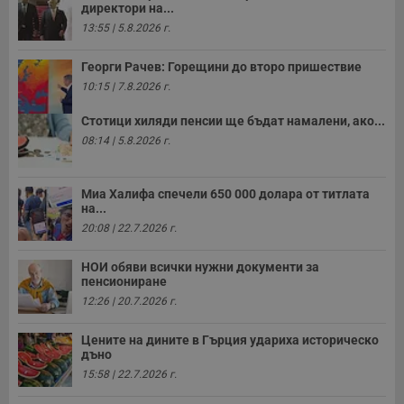
минути
с
.twitter.com
директори на...
59
р
13:55 | 5.8.2026 г.
секунди
м
б
о
Георги Рачев: Горещини до второ пришествие
у
п
10:15 | 7.8.2026 г.
о
и
т
Стотици хиляди пенсии ще бъдат намалени, ако...
08:14 | 5.8.2026 г.
receive-cookie-deprecation
.hit.gemius.pl
1 година
Т
с
с
н
Миа Халифа спечели 650 000 долара от титлата
н
на...
п
б
20:08 | 22.7.2026 г.
п
с
о
НОИ обяви всички нужни документи за
с
пенсиониране
а
р
12:26 | 20.7.2026 г.
у
з
з
Цените на дините в Гърция удариха историческо
п
дъно
ASP.NET_SessionId
Сесия
Т
Microsoft
15:58 | 22.7.2026 г.
с
Corporation
D
www.dunavmost.com