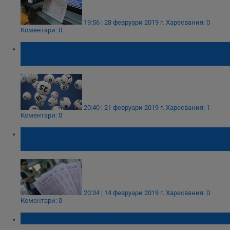
19:56 | 28 февруари 2019 г.
Харесвания: 0
Коментари: 0
Над 12 милиона лева достигнаха
печалбите в Спорт тото
20:40 | 21 февруари 2019 г.
Харесвания: 1
Коментари: 0
Джакпотите в тотото надхвърлят 12
милиона лева
20:34 | 14 февруари 2019 г.
Харесвания: 0
Коментари: 0
Джакпотът скочи над 8 000 000 лева