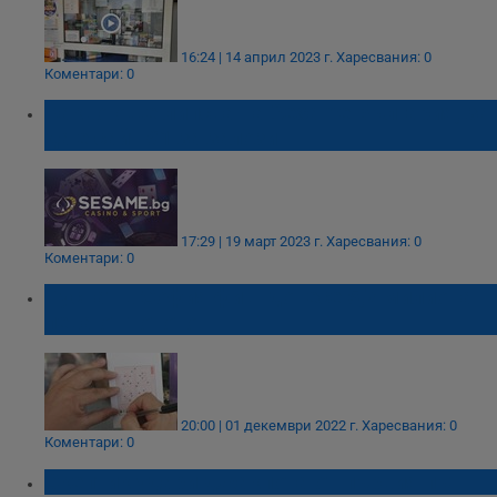
16:24 | 14 април 2023 г.
Харесвания: 0
Коментари: 0
Какво още липсва на Sesame България, за
да е сайт #1 за залози
17:29 | 19 март 2023 г.
Харесвания: 0
Коментари: 0
Пуснат в София фиш донесе 5,7 милиона
лева от тотото
20:00 | 01 декември 2022 г.
Харесвания: 0
Коментари: 0
Скептик удари джакпота от първия път