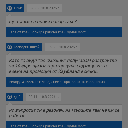
е как
08:36 | 10.8.2026 г.
ще ходим на новия пазар там ?
Тапа от коли блокира района край Дунав мост
Господин никой
06:50 | 10.8.2026 г.
Като го видя тоя смешник получавам разтроитво
за 10 евро ще ям таратор цяла седмица като
взема на промоция от Кауфланд всички...
Ричард Алибегов: В заведение с таратор за 10 евро - няма...
до 2
03:11 | 10.8.2026 г.
но въпросът ти е резонен, на мършите там не им се
работи
Тапа от коли блокира района край Дунав мост