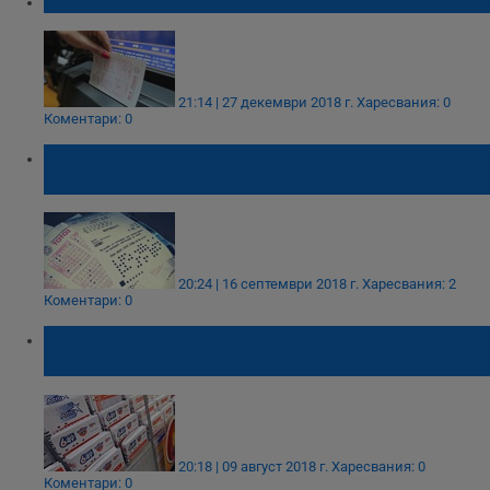
Джакпотът набъбна до 6 500 000 лева
21:14 | 27 декември 2018 г.
Харесвания: 0
Коментари: 0
Печалбите от тотото са за над 11 милиона
лева
20:24 | 16 септември 2018 г.
Харесвания: 2
Коментари: 0
Близо 10 милиона лева достигат
джакпотите от тотото в неделя
20:18 | 09 август 2018 г.
Харесвания: 0
Коментари: 0