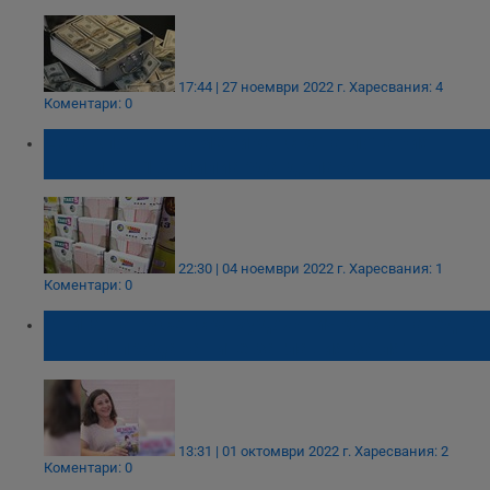
17:44 | 27 ноември 2022 г.
Харесвания: 4
Коментари: 0
Джакпотът в американската лотария
достигна 1,6 милиарда долара
22:30 | 04 ноември 2022 г.
Харесвания: 1
Коментари: 0
Книга на русенска художничка стана едно
от най-продаваните заглавия за лятото
13:31 | 01 октомври 2022 г.
Харесвания: 2
Коментари: 0