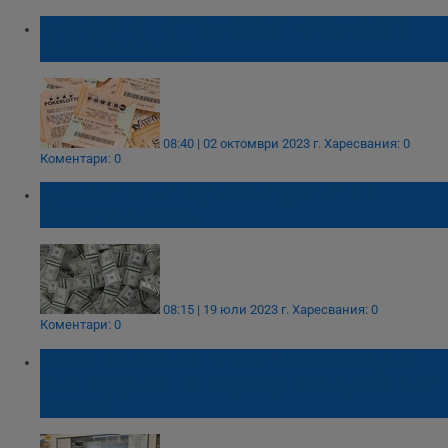
Джакпотът на "Пауърбол" надхвърли 1
милиард долара
08:40 | 02 октомври 2023 г.
Харесвания: 0
Коментари: 0
Джакпотът в "Пауърбол" достигна 1
милиард долара
08:15 | 19 юли 2023 г.
Харесвания: 0
Коментари: 0
Стела Бичокова: Понякога си мисля, че
съм продавач на надежда и ето, че стават
чудеса!