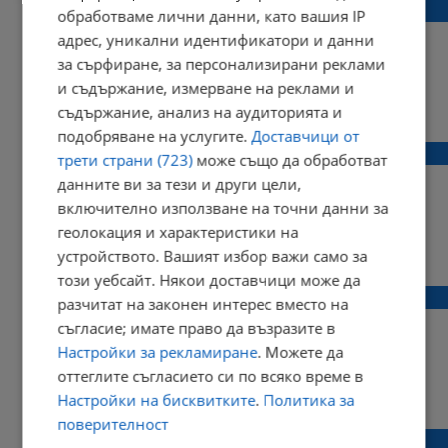
Предсказанията на Ванга се сбъдват
обработваме лични данни, като вашия IP
адрес, уникални идентификатори и данни
за сърфиране, за персонализирани реклами
и съдържание, измерване на реклами и
17:42 | 21 април 2018 г.
Харесвания: 0
съдържание, анализ на аудиторията и
Коментари: 0
подобряване на услугите.
Доставчици от
Джакпотът оцеля!
трети страни (723)
може също да обработват
данните ви за тези и други цели,
включително използване на точни данни за
геолокация и характеристики на
20:43 | 04 март 2018 г.
Харесвания: 0
устройството. Вашият избор важи само за
Коментари: 0
този уебсайт. Някои доставчици може да
Джакпотът оцеля!
разчитат на законен интерес вместо на
съгласие; имате право да възразите в
Настройки за рекламиране
. Можете да
оттеглите съгласието си по всяко време в
20:04 | 18 февруари 2018 г.
Харесвания: 0
Настройки на бисквитките
.
Политика за
Коментари: 0
поверителност
Джакпотите набъбнаха до 7 621 500