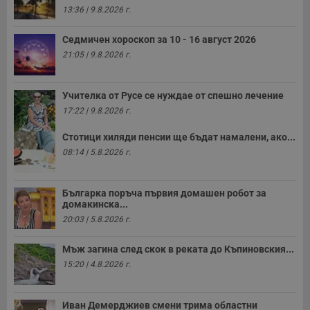
Т
13:36 | 9.8.2026 г.
и
п
у
Седмичен хороскоп за 10 - 16 август 2026
з
б
21:05 | 9.8.2026 г.
VISITOR_PRIVACY_METADATA
5 месеца
Т
YouTube
4
с
.youtube.com
седмици
с
Учителка от Русе се нуждае от спешно лечение
с
п
17:22 | 9.8.2026 г.
и
п
Стотици хиляди пенсии ще бъдат намалени, ако...
т
в
08:14 | 5.8.2026 г.
с
з
с
п
Българка поръча първия домашен робот за
о
домакинска...
р
п
20:03 | 5.8.2026 г.
н
п
к
Мъж загина след скок в реката до Къпиновския...
ч
15:20 | 4.8.2026 г.
п
с
б
__cf_bm
29
Т
Иван Демерджиев смени трима областни
Cloudflare Inc.