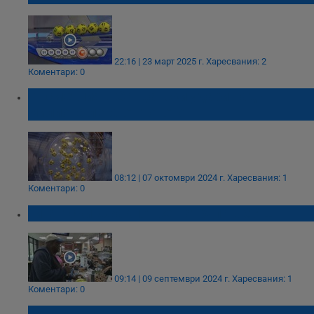
22:16 | 23 март 2025 г.
Харесвания: 2
Коментари: 0
Късметлия в Сандански удари над 4
милиона лева от тотото
08:12 | 07 октомври 2024 г.
Харесвания: 1
Коментари: 0
Гигантски джакпот се натрупа в САЩ
09:14 | 09 септември 2024 г.
Харесвания: 1
Коментари: 0
Тото късметлия спечели 10 милиона лева