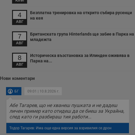
ЮЛИ
Безплатна тренировка на открито събира русенци
4
на кея
АВГ
Британската група Hinterlands ще забие в Парка на
7
младежта
АВГ
Историческа възстановка за Илинден оживява в
8
Парка на...
АВГ
Нови коментари
БГ
09:01 | 10.8.2026 г.
Абе Тагарев, що не хванеш пушката и не дадеш
личен пример като отидеш да се биеш за Украйна,
след като ги разбираш тия работи...
Тодор Тагарев: Има още една версия за взривилия се дрон