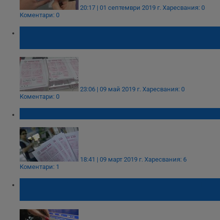
20:17 | 01 септември 2019 г.
Харесвания: 0
Коментари: 0
7 605 000 лева ще достигнат печалбите в
Спорт Тото за тиража в неделя
23:06 | 09 май 2019 г.
Харесвания: 0
Коментари: 0
Рекорден джакпот в играта "6 от 49"
18:41 | 09 март 2019 г.
Харесвания: 6
Коментари: 1
Джакпотите в тотото ще набъбнат до 12
850 000 лева