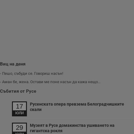
Виц на деня
- Пешо, събуди се. Говориш насън!
- Аман бе, жена. Остави ме поне насън да кажа нещо...
Събития от Русе
Русенската опера превзема Белоградчишките
17
скали
ЮЛИ
Музеят в Русе домакинства ушиването на
29
гигантска рокля