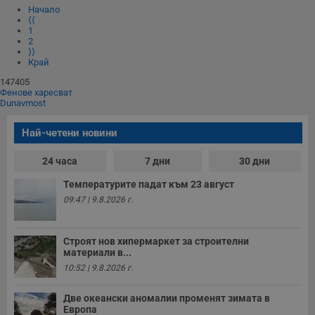
Некласифицирани
Начало
⟨⟨
1
Строго необходимите бисквитки позволяват основната
2
функционалност на уебсайта, като потребителско
⟩⟩
влизане и управление на акаунта. Уебсайтът не може да
Край
се използва правилно без строго необходими
бисквитки.
147405
Фенове харесват
Валиден
Dunavmost
Име
Доставчик
/
Домейн
О
до
__RequestVerificationToken
Сесия
Т
Microsoft
Най-четени новини
п
Corporation
ф
www.dunavmost.com
з
24 часа
7 дни
30 дни
п
и
Температурите падат към 23 август
п
A
09:47 | 9.8.2026 г.
т
е
д
н
Строят нов хипермаркет за строителни
п
материали в...
с
10:52 | 9.8.2026 г.
у
и
ф
Две океански аномалии променят зимата в
н
м
Европа