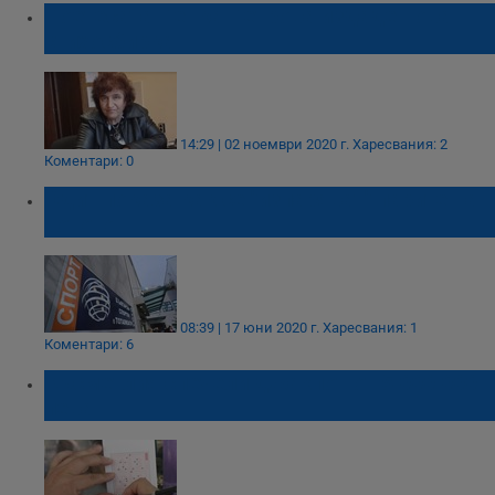
Поетесата Пенка Петрова издаде нова
стихосбирка
14:29 | 02 ноември 2020 г.
Харесвания: 2
Коментари: 0
Одит показа как се "изпаряват" парите на
тотото
08:39 | 17 юни 2020 г.
Харесвания: 1
Коментари: 6
Късметлия спечели джакпот от 5 000 000
лева