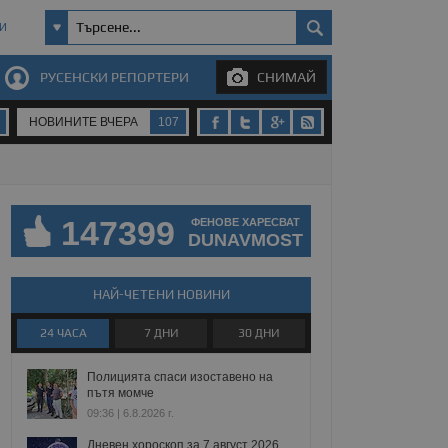
И
РУСЕНСКИ РЕПОРТЕРИ
СНИМАЙ
НОВИНИТЕ ВЧЕРА
107
147399
ФЕНОВЕ ХАРЕСВАТ
DUNAVMOST
НАЙ-ЧЕТЕНИ НОВИНИ
24 ЧАСА
7 ДНИ
30 ДНИ
Полицията спаси изоставено на
пътя момче
09:36 | 6.8.2026 г.
Дневен хороскоп за 7 август 2026