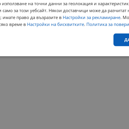
 използване на точни данни за геолокация и характеристик
 само за този уебсайт. Някои доставчици може да разчитат 
; имате право да възразите в
Настройки за рекламиране
. М
сяко време в
Настройки на бисквитките
.
Политика за повер
Д
Ефективност
Таргетиране
Функционалност
Н
еобходимо
Ефективност
Таргетиране
Функционалност
Неклас
исквитки позволяват основната функционалност на уебсайта, като потребителско
не може да се използва правилно без строго необходими бисквитки.
Валиден
Доставчик
/
Домейн
Описание