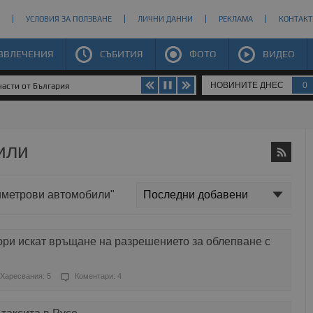
УСЛОВИЯ ЗА ПОЛЗВАНЕ
ЛИЧНИ ДАННИ
РЕКЛАМА
КОНТАКТ
ЗВЛЕЧЕНИЯ
СЪБИТИЯ
ФОТО
ВИДЕО
НОВИНИТЕ ДНЕС
0
части от България
или
симетрови автомобили"
ри искат връщане на разрешението за облепване с
Харесвания: 5
Коментари: 4