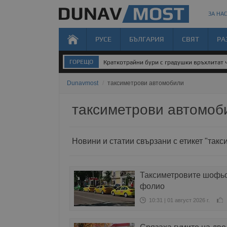
ЗА НАС
РУСЕ
БЪЛГАРИЯ
СВЯТ
РА
ГОРЕЩО
Краткотрайни бури с градушки връхлитат 
Dunavmost
/
таксиметрови автомобили
таксиметрови автомоб
Новини и статии свързани с етикет "так
Таксиметровите шофьо
фолио
10:31 | 01 август 2026 г.