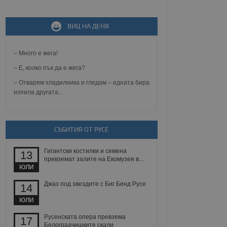
не, зададена от уеб
 ASP.NET MVC
ВИЦ НА ДЕНЯ
спре неразрешеното
т, известно като
тове. Той не съдържа
– Много е жега!
щожава при затваряне
– Е, колко пък да е жега?
ение на съгласието на
ст за тяхното
– Отварям хладилника и гледам – едната бира
а данни за съгласието
изпила другата...
ични политики и
антира, че техните
 сесии.
аничаване между хората
СЪБИТИЯ ОТ РУСЕ
а, за да се правят
хния уебсайт.
Гигантски костилки и семена
13
превземат залите на Екомузея в...
сигнализира на
ЮЛИ
 на бисквитките,
а съответствие и
ндарти и
Джаз под звездите с Биг Бенд Русе
14
ЮЛИ
ck и предоставя
требител използва
Русенската опера превзема
17
йният потребител може
Белоградчишките скали
 уебсайт.