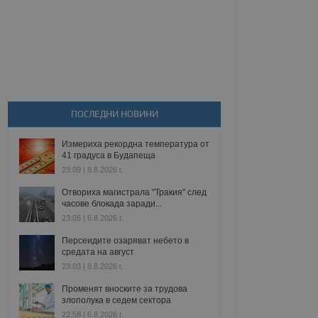
ПОСЛЕДНИ НОВИНИ
Измериха рекордна температура от
41 градуса в Будапеща
23:09 | 6.8.2026 г.
Отвориха магистрала "Тракия" след
часове блокада заради...
23:05 | 6.8.2026 г.
Персеидите озаряват небето в
средата на август
23:03 | 6.8.2026 г.
Променят вноските за трудова
злополука в седем сектора
22:58 | 6.8.2026 г.