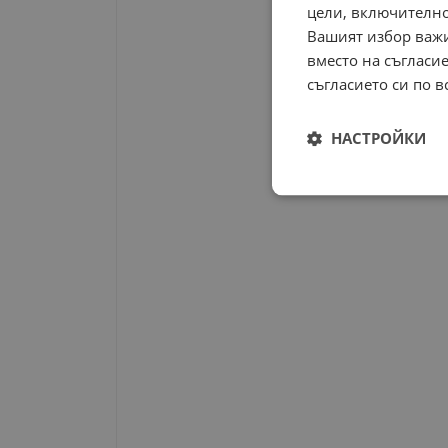
цели, включително
Вашият избор важи
вместо на съгласие
съгласието си по в
НАСТРОЙКИ
Строго
необходимо
Строго н
Строго необходимите б
на акаунта. Уебсайтът 
Име