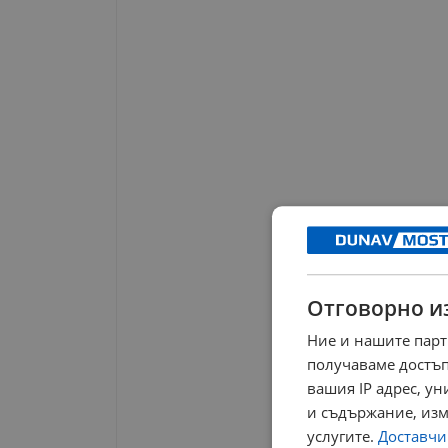
Отговорно и
Ние и нашите парт
получаваме достъп
вашия IP адрес, у
и съдържание, изм
услугите.
Доставчиц