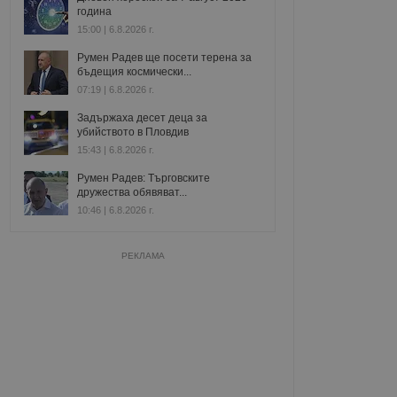
година
15:00 | 6.8.2026 г.
Румен Радев ще посети терена за
бъдещия космически...
07:19 | 6.8.2026 г.
Задържаха десет деца за
убийството в Пловдив
15:43 | 6.8.2026 г.
Румен Радев: Търговските
дружества обявяват...
10:46 | 6.8.2026 г.
РЕКЛАМА