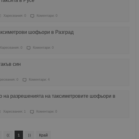
 таксита в Русе
Харесвания: 0
Коментари: 0
аксиметрови шофьори в Разград
Харесвания: 0
Коментари: 0
такъв син
ресвания: 0
Коментари: 4
о на разрешенията на таксиметровите шофьори в
Харесвания: 1
Коментари: 0
⟨⟨
1
⟩⟩
Край