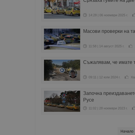
Срязаха гумите на две
14:28 | 06 ноември 2025 г.
Масови проверки на т
11:58 | 14 август 2025 г.
Съжалявам, че имате 
09:11 | 12 юли 2024 г.
Ха
Започна преиздаванет
Русе
11:02 | 28 ноември 2023 г.
Начало