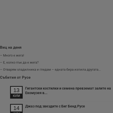
п
и
п
A
т
е
д
н
п
с
у
и
ф
Виц на деня
н
м
– Много е жега!
Т
и
– Е, колко пък да е жега?
п
у
– Отварям хладилника и гледам – едната бира изпила другата...
з
б
Събития от Русе
VISITOR_PRIVACY_METADATA
5 месеца
Т
YouTube
4
с
.youtube.com
седмици
с
Гигантски костилки и семена превземат залите на
13
с
Екомузея в...
п
ЮЛИ
и
п
т
Джаз под звездите с Биг Бенд Русе
14
в
с