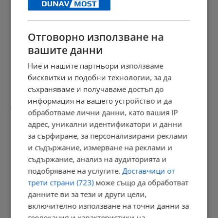
Измериха рекордна температура от 41 градуса в Будапеща
23:09 | 6.8.2026 г.
Отговорно използване на
вашите данни
Отвориха магистрала "Тракия" след часове блокада заради...
Ние и нашите партньори използваме
бисквитки и подобни технологии, за да
23:05 | 6.8.2026 г.
съхраняваме и получаваме достъп до
информация на вашето устройство и да
обработваме лични данни, като вашия IP
Персеидите озаряват небето в средата на август
адрес, уникални идентификатори и данни
за сърфиране, за персонализирани реклами
23:03 | 6.8.2026 г.
и съдържание, измерване на реклами и
съдържание, анализ на аудиторията и
подобряване на услугите.
Доставчици от
Променят вноските за трудова злополука в седем сектора
трети страни (723)
може също да обработват
данните ви за тези и други цели,
22:58 | 6.8.2026 г.
включително използване на точни данни за
геолокация и характеристики на