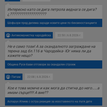
б
п
Интересно като се дига петрола веднага се дига?
с
о
¿???????????????????
с
а
р
Шофьори пред дилема заради новите цени по бензиностанциите
у
з
з
Антикомунистка чародейска
22:50 | 6.8.2026 г.
п
ASP.NET_SessionId
Сесия
Т
Microsoft
Не е само този! А за скандалното заграждане на
с
Corporation
D
www.dunavmost.com
терена зад бл.116 в Чародейка- Юг няма ли да
п
кажете нещо?
и
т
к
Община Русе бави отговори за скандален строеж
п
и
у
р
Питам
22:08 | 6.8.2026 г.
к
п
д
Кое е това момче и как мога да стигна до него……а
д
имам сърце!!!!! А вие??
п
у
Аспарух Илиев с остра реакция за изоставеното на пътя дете