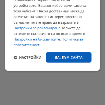
устройството. Вашият избор важи само за
Георги Близнашки: Предстоящите президентски избори могат
този уебсайт. Някои доставчици може да
да...
разчитат на законен интерес вместо на
22:38 | 6.8.2026 г.
съгласие; имате право да възразите в
РЕКЛАМА
Настройки за рекламиране
. Можете да
оттеглите съгласието си по всяко време в
Настройки на бисквитките
.
Политика за
поверителност
НАСТРОЙКИ
ДА, КЪМ САЙТА
Строго
Ефективност
необходимо
Таргетиране
Функционалност