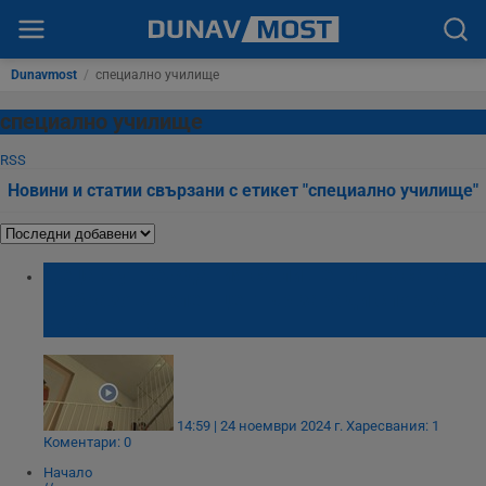
Dunavmost
/
специално училище
специално училище
RSS
Новини и статии свързани с етикет "специално училище"
Деца с увреждания са лишени от асансьор
в образователен център заради спор за
собственост
14:59 | 24 ноември 2024 г.
Харесвания: 1
Коментари: 0
Начало