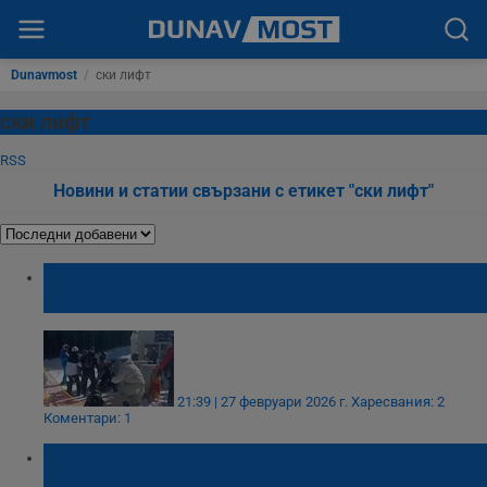
Dunavmost
/
ски лифт
ски лифт
RSS
Новини и статии свързани с етикет "ски лифт"
Пребиха израелски туристи на ски лифта в
Банско
21:39 | 27 февруари 2026 г.
Харесвания: 2
Коментари: 1
Седалков лифт се срути на ски писта в
Испания