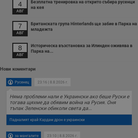
Безплатна тренировка на открито събира русенци
4
59
р
на кея
секунди
м
АВГ
б
о
у
Британската група Hinterlands ще забие в Парка на
7
п
младежта
о
АВГ
и
т
Историческа възстановка за Илинден оживява в
8
receive-cookie-deprecation
.hit.gemius.pl
1 година
Т
Парка на...
с
АВГ
с
н
н
п
Нови коментари
б
п
с
Русенец
23:16 | 8.8.2026 г.
о
с
а
Няма проблеми нали е Украински ако беше Руски е
р
тогава щяхме да обявим война на Русия. Оня
у
з
тъпак Зеленски обиколи света да...
з
п
Падналият край Кардам дрон е украински
ASP.NET_SessionId
Сесия
Т
Microsoft
с
Corporation
D
www.dunavmost.com
за мангалите
23:10 | 8.8.2026 г.
п