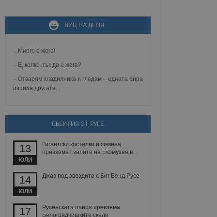
ВИЦ НА ДЕНЯ
не, зададена от уеб
 ASP.NET MVC
спре неразрешеното
т, известно като
– Много е жега!
тове. Той не съдържа
щожава при затваряне
– Е, колко пък да е жега?
– Отварям хладилника и гледам – едната бира
ение на съгласието на
изпила другата...
ст за тяхното
а данни за съгласието
ични политики и
антира, че техните
 сесии.
СЪБИТИЯ ОТ РУСЕ
аничаване между хората
а, за да се правят
Гигантски костилки и семена
хния уебсайт.
13
превземат залите на Екомузея в...
ЮЛИ
сигнализира на
 на бисквитките,
Джаз под звездите с Биг Бенд Русе
14
а съответствие и
ндарти и
ЮЛИ
ck и предоставя
Русенската опера превзема
17
требител използва
Белоградчишките скали