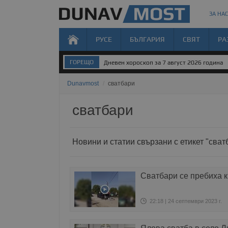
ЗА НАС
РУСЕ
БЪЛГАРИЯ
СВЯТ
РА
ГОРЕЩО
Дневен хороскоп за 7 август 2026 година
Dunavmost
/
сватбари
сватбари
Новини и статии свързани с етикет "сват
Сватбари се пребиха 
22:18 | 24 септември 2023 г.