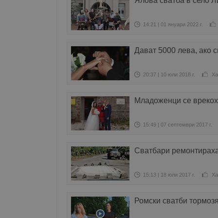
Ялова сватба в село Л
14:21 | 01 януари 2022 г.
Дават 5000 лева, ако 
20:37 | 10 юли 2018 г.
Ха
Младоженци се врекох
15:49 | 07 септември 2017 г.
Сватбари ремонтираха
15:13 | 18 юли 2017 г.
Ха
Ромски сватби тормозя