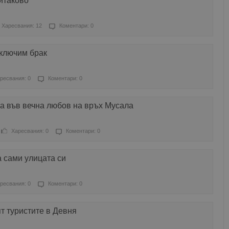
итаково
Харесвания: 12
Коментари: 0
сключим брак
ресвания: 0
Коментари: 0
а във вечна любов на връх Мусала
Харесвания: 0
Коментари: 0
 сами улицата си
ресвания: 0
Коментари: 0
т туристите в Девня