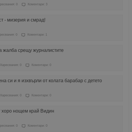
ресвания: 0
Коментари: 3
т - мизерия и смрад!
ресвания: 0
Коментари: 1
а жалба срещу журналистите
Харесвания: 0
Коментари: 0
на си и я изхвърли от колата барабар с детето
Харесвания: 0
Коментари: 0
т хоро нощем край Видин
ресвания: 0
Коментари: 0