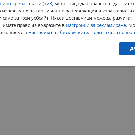
и от трети страни (723)
може също да обработват данните в
 използване на точни данни за геолокация и характеристик
 само за този уебсайт. Някои доставчици може да разчитат 
; имате право да възразите в
Настройки за рекламиране
. М
сяко време в
Настройки на бисквитките
.
Политика за повер
Д
Ефективност
Таргетиране
Функционалност
Н
еобходимо
Ефективност
Таргетиране
Функционалност
Неклас
исквитки позволяват основната функционалност на уебсайта, като потребителско
не може да се използва правилно без строго необходими бисквитки.