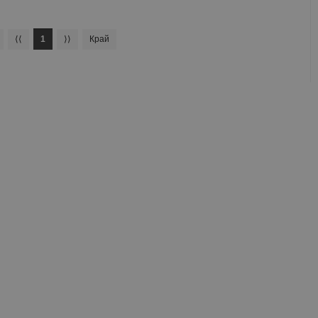
⟨⟨
1
⟩⟩
Край