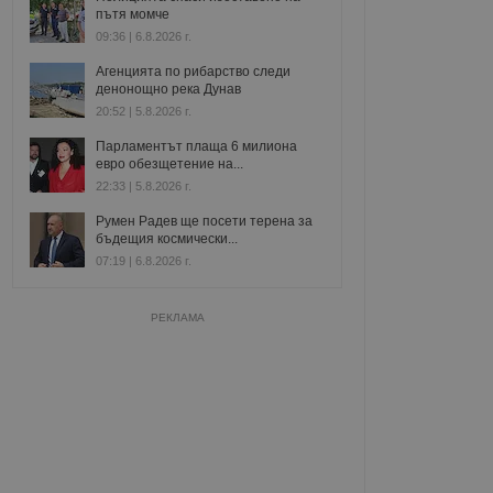
пътя момче
09:36 | 6.8.2026 г.
Агенцията по рибарство следи
денонощно река Дунав
20:52 | 5.8.2026 г.
Парламентът плаща 6 милиона
евро обезщетение на...
22:33 | 5.8.2026 г.
Румен Радев ще посети терена за
бъдещия космически...
07:19 | 6.8.2026 г.
РЕКЛАМА