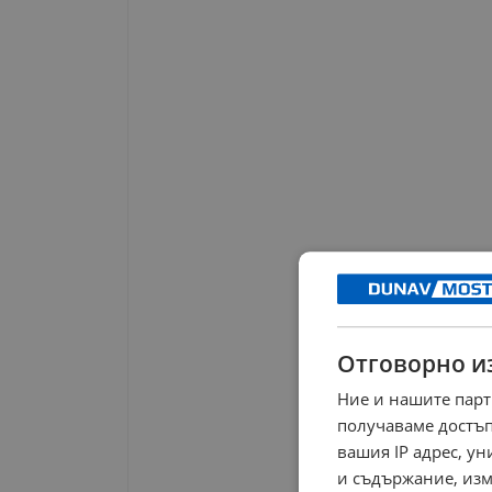
Отговорно и
Ние и нашите парт
получаваме достъп
вашия IP адрес, у
и съдържание, изм