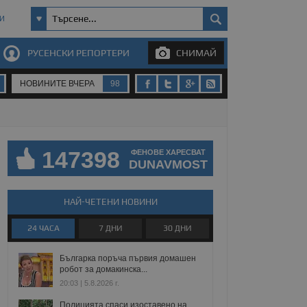
И
РУСЕНСКИ РЕПОРТЕРИ
СНИМАЙ
НОВИНИТЕ ВЧЕРА
98
147398
ФЕНОВЕ ХАРЕСВАТ
DUNAVMOST
НАЙ-ЧЕТЕНИ НОВИНИ
24 ЧАСА
7 ДНИ
30 ДНИ
Българка поръча първия домашен
робот за домакинска...
20:03 | 5.8.2026 г.
Полицията спаси изоставено на