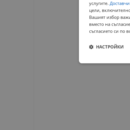
услугите.
Доставчиц
цели, включително
Вашият избор важи
вместо на съгласие
съгласието си по в
НАСТРОЙКИ
Строго
необходимо
Строго н
Строго необходимите б
на акаунта. Уебсайтът 