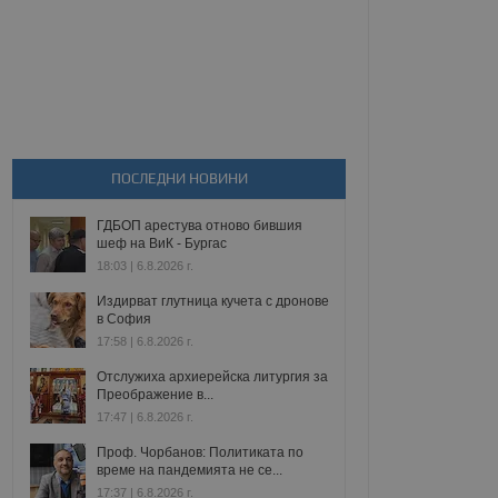
ПОСЛЕДНИ НОВИНИ
ГДБОП арестува отново бившия
шеф на ВиК - Бургас
18:03 | 6.8.2026 г.
Издирват глутница кучета с дронове
в София
17:58 | 6.8.2026 г.
Отслужиха архиерейска литургия за
Преображение в...
17:47 | 6.8.2026 г.
Проф. Чорбанов: Политиката по
време на пандемията не се...
17:37 | 6.8.2026 г.