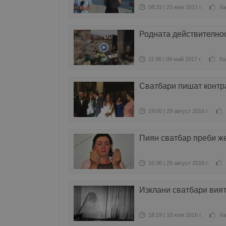
08:33 | 23 юни 2017 г.
Ха
Родната действителнос
11:08 | 08 май 2017 г.
Ха
Сватбари пишат контр
19:00 | 29 август 2016 г.
Пиян сватбар преби же
10:36 | 29 август 2016 г.
Изклани сватбари вия
18:19 | 18 юли 2016 г.
Ха