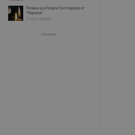
Почина д-р Георги Поптодоров от
"Пирогов"
17:26 | 6.8.2026 г.
РЕКЛАМА