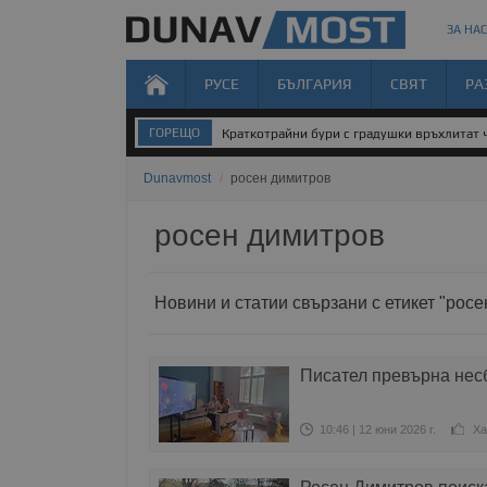
ЗА НАС
РУСЕ
БЪЛГАРИЯ
СВЯТ
РА
ГОРЕЩО
Краткотрайни бури с градушки връхлитат 
Dunavmost
/
росен димитров
росен димитров
Новини и статии свързани с етикет "рос
Писател превърна нес
10:46 | 12 юни 2026 г.
Ха