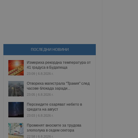
ПОСЛЕДНИ НОВИНИ
Измериха рекордна температура от
41 градуса в Будапеща
23:09 | 6.8.2026 г.
Отвориха магистрала "Тракия" след
часове блокада заради...
23:05 | 6.8.2026 г.
Персеидите озаряват небето в
средата на август
23:03 | 6.8.2026 г.
Променят вноските за трудова
злополука в седем сектора
22:58 | 6.8.2026 г.