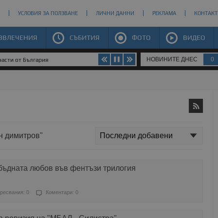
УСЛОВИЯ ЗА ПОЛЗВАНЕ
ЛИЧНИ ДАННИ
РЕКЛАМА
КОНТАКТ
ЗВЛЕЧЕНИЯ
СЪБИТИЯ
ФОТО
ВИДЕО
НОВИНИТЕ ДНЕС
0
части от България
ен димитров"
бъдната любов във фентъзи трилогия
ресвания: 0
Коментари: 0