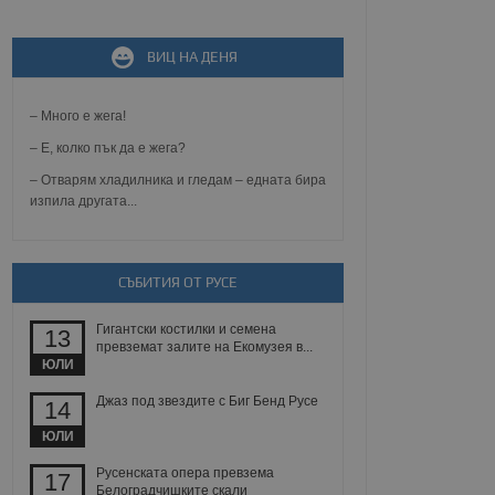
не, зададена от уеб
 ASP.NET MVC
ВИЦ НА ДЕНЯ
спре неразрешеното
т, известно като
тове. Той не съдържа
– Много е жега!
щожава при затваряне
– Е, колко пък да е жега?
ение на съгласието на
ст за тяхното
– Отварям хладилника и гледам – едната бира
а данни за съгласието
изпила другата...
ични политики и
антира, че техните
 сесии.
аничаване между хората
СЪБИТИЯ ОТ РУСЕ
а, за да се правят
хния уебсайт.
Гигантски костилки и семена
13
превземат залите на Екомузея в...
сигнализира на
ЮЛИ
 на бисквитките,
а съответствие и
ндарти и
Джаз под звездите с Биг Бенд Русе
14
ЮЛИ
ck и предоставя
требител използва
Русенската опера превзема
17
йният потребител може
Белоградчишките скали
 уебсайт.