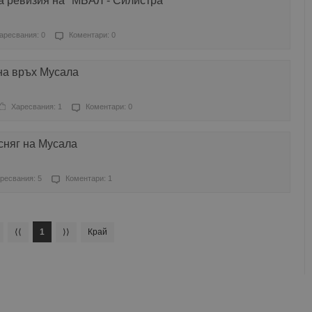
а ревизия на "МБАЛ - Силистра"
аресвания: 0
Коментари: 0
на връх Мусала
Харесвания: 1
Коментари: 0
сняг на Мусала
ресвания: 5
Коментари: 1
⟨⟨
1
⟩⟩
Край