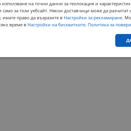
 използване на точни данни за геолокация и характеристик
 само за този уебсайт. Някои доставчици може да разчитат 
; имате право да възразите в
Настройки за рекламиране
. М
сяко време в
Настройки на бисквитките
.
Политика за повер
Д
Ефективност
Таргетиране
Функционалност
Н
еобходимо
Ефективност
Таргетиране
Функционалност
Неклас
исквитки позволяват основната функционалност на уебсайта, като потребителско
не може да се използва правилно без строго необходими бисквитки.
Валиден
Доставчик
/
Домейн
Описание