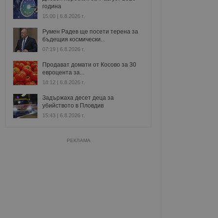
година
15:00 | 6.8.2026 г.
Румен Радев ще посети терена за
бъдещия космически...
07:19 | 6.8.2026 г.
Продават домати от Косово за 30
евроцента за...
18:12 | 6.8.2026 г.
Задържаха десет деца за
убийството в Пловдив
15:43 | 6.8.2026 г.
РЕКЛАМА