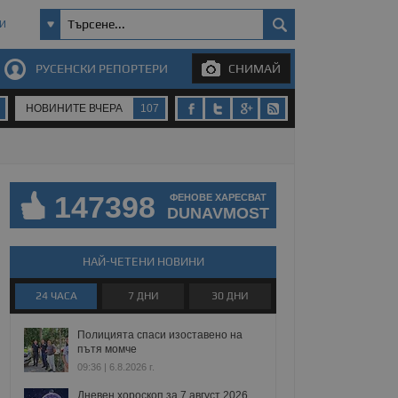
И
РУСЕНСКИ РЕПОРТЕРИ
СНИМАЙ
НОВИНИТЕ ВЧЕРА
107
147398
ФЕНОВЕ ХАРЕСВАТ
DUNAVMOST
НАЙ-ЧЕТЕНИ НОВИНИ
24 ЧАСА
7 ДНИ
30 ДНИ
Полицията спаси изоставено на
пътя момче
09:36 | 6.8.2026 г.
Дневен хороскоп за 7 август 2026