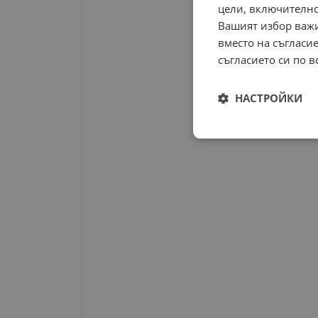
цели, включително
Вашият избор важи
вместо на съгласие
съгласието си по в
НАСТРОЙКИ
Строго
необходимо
Строго н
Строго необходимите б
на акаунта. Уебсайтът 
Име