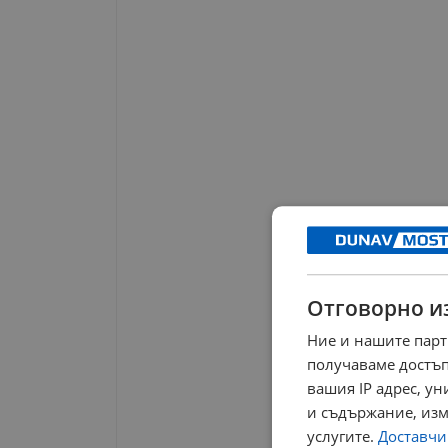
Отговорно и
Ние и нашите парт
получаваме достъп
вашия IP адрес, у
и съдържание, изм
услугите.
Доставчиц