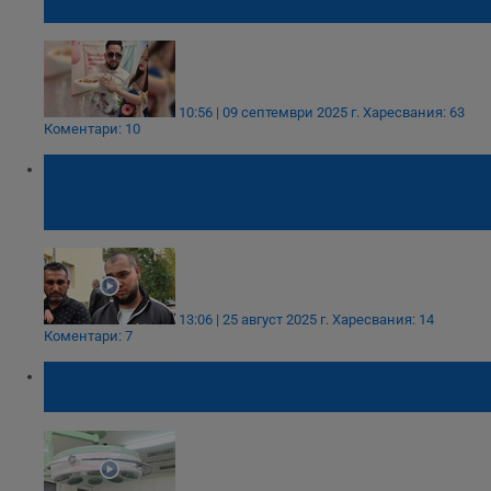
Велико Търново
10:56 | 09 септември 2025 г.
Харесвания: 63
Коментари: 10
Съпругът на починалата Габриела: Аз не
съм съдник, не мога да отнемам души
като тях
13:06 | 25 август 2025 г.
Харесвания: 14
Коментари: 7
Лампи на 40 години и кувьози от миналия
век в болница в Пловдив