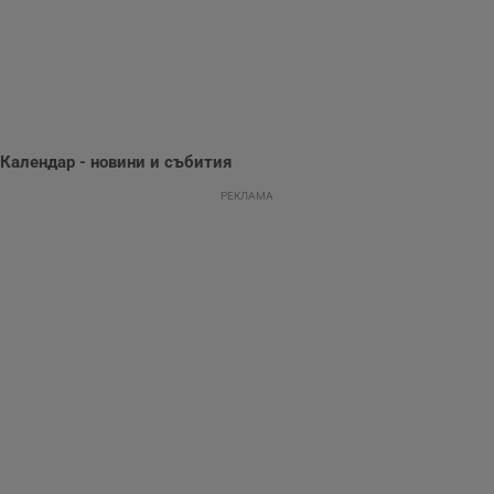
Тази информация
се използва, за да
се оптимизира
представянето на
уебсайта и да
направят
рекламните
съобщения по-
важни за
потребителя.
Календар - новини и събития
РЕКЛАМА