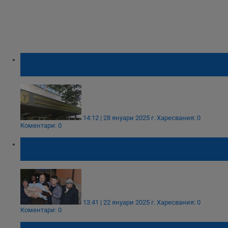
Жена роди близнаци в двора на МБАЛ -
Шумен
14:12 | 28 януари 2025 г.
Харесвания: 0
Коментари: 0
Фалшива медицинска сестра отвлече бебе
от родилно отделение в Италия
13:41 | 22 януари 2025 г.
Харесвания: 0
Коментари: 0
Две бебета се родиха на Бабинден в