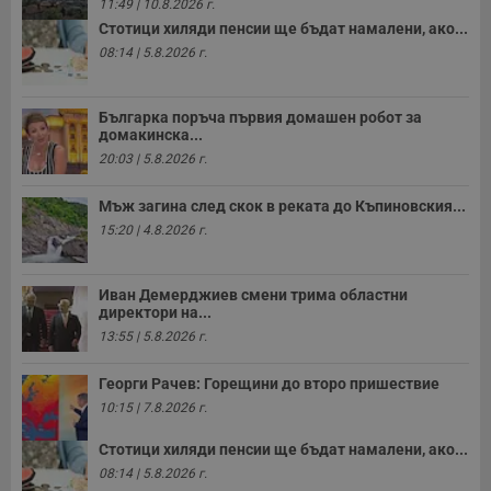
11:49 | 10.8.2026 г.
н
п
Стотици хиляди пенсии ще бъдат намалени, ако...
к
08:14 | 5.8.2026 г.
ч
п
с
б
Българка поръча първия домашен робот за
домакинска...
__cf_bm
29
Т
Cloudflare Inc.
минути
с
.twitter.com
20:03 | 5.8.2026 г.
59
р
секунди
м
б
Мъж загина след скок в реката до Къпиновския...
о
у
15:20 | 4.8.2026 г.
п
о
и
т
Иван Демерджиев смени трима областни
директори на...
receive-cookie-deprecation
.hit.gemius.pl
1 година
Т
с
13:55 | 5.8.2026 г.
с
н
н
Георги Рачев: Горещини до второ пришествие
п
10:15 | 7.8.2026 г.
б
п
с
Стотици хиляди пенсии ще бъдат намалени, ако...
о
с
08:14 | 5.8.2026 г.
а