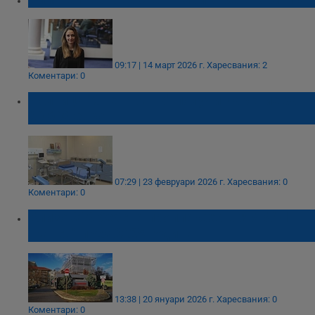
09:17 | 14 март 2026 г.
Харесвания: 2
Коментари: 0
Болница "Света Анна" получи дарение за
20 000 евро
07:29 | 23 февруари 2026 г.
Харесвания: 0
Коментари: 0
Близо 800 бебета проплакаха в УМБАЛ
"Канев" през 2025 година
13:38 | 20 януари 2026 г.
Харесвания: 0
Коментари: 0