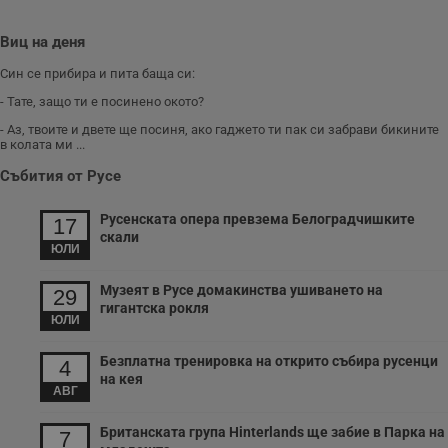
Виц на деня
Син се прибира и пита баща си:
- Тате, защо ти е посинено окото?
- Аз, твоите и двете ще посиня, ако гаджето ти пак си забрави бикините
в колата ми ...
Събития от Русе
Русенската опера превзема Белоградчишките
17
скали
ЮЛИ
Музеят в Русе домакинства ушиването на
29
гигантска рокля
ЮЛИ
Безплатна тренировка на открито събира русенци
4
на кея
АВГ
Британската група Hinterlands ще забие в Парка на
7