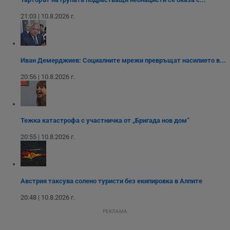
Youtube.
_sharedID_cst
.dunavmost.com
11
Тази бисквитка се
месеца 4
използва за
21:03 | 10.8.2026 г.
седмици
проследяване на
потребителски
взаимодействия и
ангажираност на
уебсайта за
подобряване на
Иван Демерджиев: Социалните мрежи превръщат насилието в...
обслужването и
потребителския
20:56 | 10.8.2026 г.
опит.
Gtest
1
Тази бисквитка се
Gemius
седмица
използва за A/B
.hit.gemius.pl
тестване на
уебсайта чрез
Тежка катастрофа с участничка от „Бригада нов дом“
събиране на
данни за
20:55 | 10.8.2026 г.
поведението и
взаимодействието
на посетителите.
Той помага за
подобряване на
потребителския
опит, като
Австрия таксува солено туристи без екипировка в Алпите
разбира как
потребителите се
20:48 | 10.8.2026 г.
ангажират с
различни
РЕКЛАМА
елементи на
уебсайта по