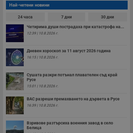
д
Най-четени новини
н
п
с
24 часа
7 дни
30 дни
у
и
Четирима души пострадаха при катастрофа на...
ф
н
12:39 | 10.8.2026 г.
м
Т
и
п
Дневен хороскоп за 11 август 2026 година
у
з
16:15 | 10.8.2026 г.
б
VISITOR_PRIVACY_METADATA
5 месеца
Т
YouTube
4
с
.youtube.com
Сушата разкри потънал плавателен съд край
седмици
с
Русе
с
п
15:01 | 10.8.2026 г.
и
п
т
ВАС разреши премахването на дървета в Русе
в
16:39 | 10.8.2026 г.
с
з
с
п
Взривове разтърсиха военния завод в село
о
Белица
р
п