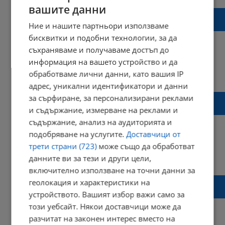
вашите данни
Русенка роди първите близнаци за 2025
година в МБАЛ - Тутракан
Ние и нашите партньори използваме
бисквитки и подобни технологии, за да
съхраняваме и получаваме достъп до
информация на вашето устройство и да
15:36 | 08 януари 2025 г.
Харесвания: 0
обработваме лични данни, като вашия IP
Коментари: 0
адрес, уникални идентификатори и данни
Малката Марина - последното коледно
за сърфиране, за персонализирани реклами
бебе в Тутракан
и съдържание, измерване на реклами и
съдържание, анализ на аудиторията и
подобряване на услугите.
Доставчици от
трети страни (723)
може също да обработват
15:25 | 25 декември 2024 г.
Харесвания: 1
данните ви за тези и други цели,
Коментари: 0
включително използване на точни данни за
Русенски лекари посрещат Бъдни вечер в
геолокация и характеристики на
очакване на нов живот
устройството. Вашият избор важи само за
този уебсайт. Някои доставчици може да
разчитат на законен интерес вместо на