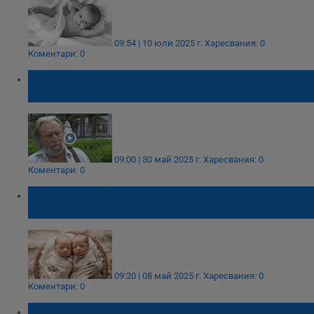
09:54 | 10 юли 2025 г.
Харесвания: 0
Коментари: 0
Д-р Ивайло Лазаров: Справяме се на
мускули, на стероиди
09:00 | 30 май 2025 г.
Харесвания: 0
Коментари: 0
Четири двойки близнаци се родиха в
УМБАЛ "Свети Георги" за 10 дни
09:20 | 08 май 2025 г.
Харесвания: 0
Коментари: 0
Акушерки от София спасяват родилното