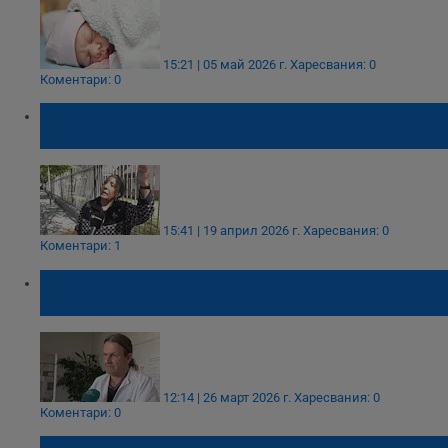
15:21 | 05 май 2026 г.
Харесвания: 0
Коментари: 0
Девет от десет гласуващи в Пазарджик не
знаят за какво гласуват
15:41 | 19 април 2026 г.
Харесвания: 0
Коментари: 1
12-годишна роди дете в болницата в
Ямбол
12:14 | 26 март 2026 г.
Харесвания: 0
Коментари: 0
Биляна Иванова стана майка за втори път