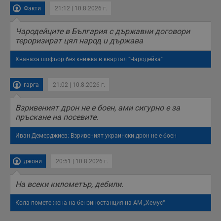
Факти
21:12 | 10.8.2026 г.
Чародейците в България с държавни договори
тероризират цял народ u държава
Хванаха шофьор без книжка в квартал "Чародейка"
гарга
21:02 | 10.8.2026 г.
Взривеният дрон не е боен, ами сигурно е за
пръскане на посевите.
Иван Демерджиев: Взривеният украински дрон не е боен
джони
20:51 | 10.8.2026 г.
На всеки километър, дебили.
Кола помете жена на бензиностанция на АМ „Хемус“