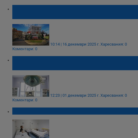
УМБАЛ "Канев" отваря родилното
отделение за бъдещи родители
10:14 | 16 декември 2025 г.
Харесвания: 0
Коментари: 0
Липса на лекари затвори единственото
родилно отделение в Севлиево
12:23 | 01 декември 2025 г.
Харесвания: 0
Коментари: 0
Затварят обновеното родилно в Севлиево