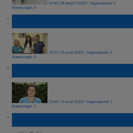
13:40 | 09 август 2025 г.
Харесвания: 0
Коментари: 0
Семейство дари апаратура на родилното
отделение в болница "Св. Анна"
18:31 | 22 юли 2025 г.
Харесвания: 0
Коментари: 0
Ирена Шикова се оттегля от "Майчин дом"
заради заплахи и психологически натиск
19:49 | 14 юли 2025 г.
Харесвания: 1
Коментари: 2
Над 220 бебета се родиха в МБАЛ -
Тутракан за шест месеца