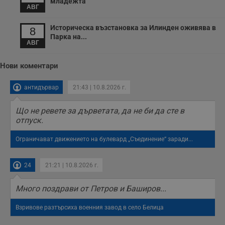
младежта
АВГ
Историческа възстановка за Илинден оживява в
8
Парка на...
АВГ
Нови коментари
антидървар
21:43 | 10.8.2026 г.
Що не ревете за дърветата, да не би да сте в
отпуск.
Ограничават движението на булевард „Съединение“ заради...
24
21:21 | 10.8.2026 г.
Много поздрави от Петров и Баширов...
Взривове разтърсиха военния завод в село Белица