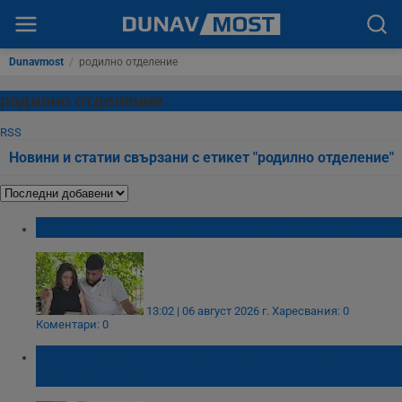
Dunavmost
/
родилно отделение
родилно отделение
RSS
Новини и статии свързани с етикет "родилно отделение"
Бременна жена от Варна загуби бебето си
13:02 | 06 август 2026 г.
Харесвания: 0
Коментари: 0
АГ комплексът в Русе чества Деня на
акушерката