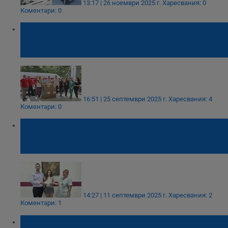
13:17 | 26 ноември 2025 г.
Харесвания: 0
Коментари: 0
Вместо сватбени букети – нови
хладилници за родилното отделение в
Русе
16:51 | 25 септември 2025 г.
Харесвания: 4
Коментари: 0
Младо семейство дари средства от
сватбата си на родилното отделение в
УМБАЛ "Канев"
14:27 | 11 септември 2025 г.
Харесвания: 2
Коментари: 1
Изписаха новородено като принц във