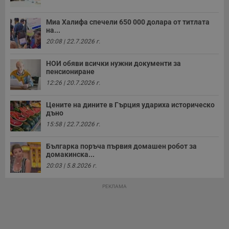
р
у
з
Миа Халифа спечели 650 000 долара от титлата
з
на...
п
20:08 | 22.7.2026 г.
ASP.NET_SessionId
Сесия
Т
Microsoft
с
Corporation
НОИ обяви всички нужни документи за
D
www.dunavmost.com
п
пенсиониране
и
12:26 | 20.7.2026 г.
т
к
п
Цените на дините в Гърция удариха историческо
и
дъно
у
р
15:58 | 22.7.2026 г.
к
п
д
Българка поръча първия домашен робот за
д
домакинска...
п
у
20:03 | 5.8.2026 г.
РЕКЛАМА
Доставчик
/
Валиден
Валиден
Име
Име
Доставчик
/
Домейн
Описание
Описание
Домейн
Доставчик
/
до
Валиден
до
Име
Описание
Домейн
до