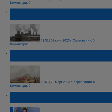
Коментари: 0
Отровното "наследство" на ТЕЦ-овете
заплашва здравето на Българите
12:52 | 08 юли 2025 г.
Харесвания: 0
Коментари: 0
Огнена стихия на сметището край село
Шереметя
12:53 | 28 март 2025 г.
Харесвания: 0
Коментари: 0
Людмила Петкова: Има риск България да
загуби милиарди от евросредства