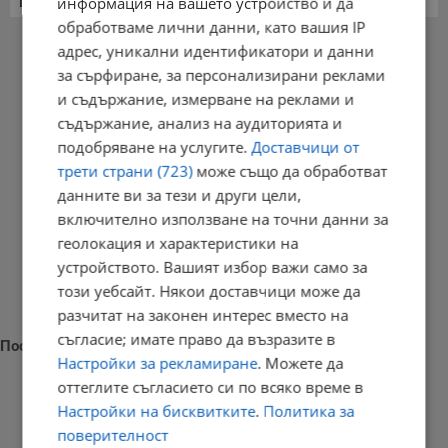
информация на вашето устройство и да
обработваме лични данни, като вашия IP
РЕКЛАМА
адрес, уникални идентификатори и данни
за сърфиране, за персонализирани реклами
и съдържание, измерване на реклами и
съдържание, анализ на аудиторията и
подобряване на услугите.
Доставчици от
трети страни (723)
може също да обработват
данните ви за тези и други цели,
включително използване на точни данни за
геолокация и характеристики на
устройството. Вашият избор важи само за
този уебсайт. Някои доставчици може да
разчитат на законен интерес вместо на
съгласие; имате право да възразите в
Последни новини
Настройки за рекламиране
. Можете да
оттеглите съгласието си по всяко време в
Настройки на бисквитките
.
Политика за
поверителност
Трима души пострадаха при тежка катастрофа край Николово