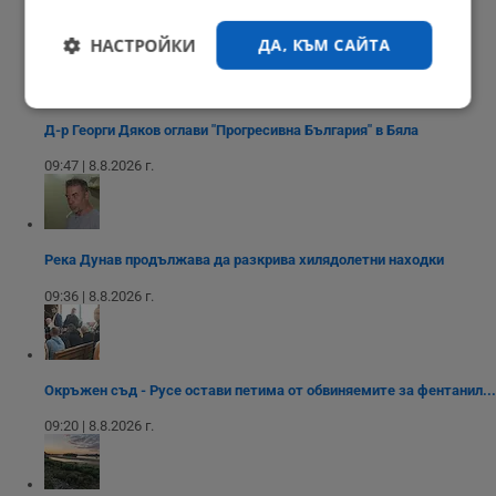
10:04 | 8.8.2026 г.
НАСТРОЙКИ
ДА, КЪМ САЙТА
Строго
Ефективност
необходимо
Д-р Георги Дяков оглави "Прогресивна България" в Бяла
09:47 | 8.8.2026 г.
Таргетиране
Функционалност
Река Дунав продължава да разкрива хилядолетни находки
09:36 | 8.8.2026 г.
Некласифицирани
Окръжен съд - Русе остави петима от обвиняемите за фентанил...
09:20 | 8.8.2026 г.
Строго необходимо
Ефективност
Таргетиране
Функционалност