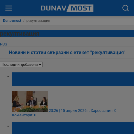
Dunavmost
/
рекултивация
рекултивация
RSS
Новини и статии свързани с етикет "рекултивация"
Подготвят енергиен атлас на цяла
България
20:26 | 15 април 2026 г.
Харесвания: 0
Коментари: 0
Закриха депо за опасни отпадъци на
"Биовет" в Разград