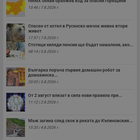
НИМХ обяви оранжев код за опасни горещини
13:46 | 7.8.2026 г.
Спасен от хотел в Русенско мечок живее втори
живот
17:57 | 7.8.2026 г.
Стотици хиляди пенсии ще бъдат намалени, ако...
08:14 | 5.8.2026 г.
Българка поръча първия домашен робот за
домакинска...
20:03 | 5.8.2026 г.
От 2 август влизат в сила нови правила при...
11:12 | 2.8.2026 г.
Мъж загина след скок в реката до Къпиновския...
15:20 | 4.8.2026 г.