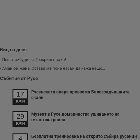
__cf_bm
29
Т
Cloudflare Inc.
минути
с
.twitter.com
59
р
секунди
м
б
о
у
п
о
и
т
Виц на деня
receive-cookie-deprecation
.hit.gemius.pl
1 година
Т
с
- Пешо, събуди се. Говориш насън!
с
н
- Аман бе, жена. Остави ме поне насън да кажа нещо...
н
п
Събития от Русе
б
п
с
Русенската опера превзема Белоградчишките
17
о
скали
с
ЮЛИ
а
р
у
Музеят в Русе домакинства ушиването на
29
з
з
гигантска рокля
ЮЛИ
п
ASP.NET_SessionId
Сесия
Т
Microsoft
Безплатна тренировка на открито събира русенци
4
с
Corporation