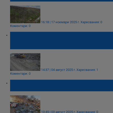
16:18 | 17 ноември 2025 г.
Харесвания: 0
Коментари: 0
РИОСВ - Русе: Продължава
запръстяването на депото за отпадъци в
Силистра
14:37 | 04 август 2025 г.
Харесвания: 1
Коментари: 0
РИОСВ - Русе извърши спешна проверка
на депото в Силистра след пожара
13:45 | 03 август 2025 г.
Харесвания: 0