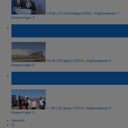
15:36 | 27 септември 2024 г.
Харесвания: 1
Коментари: 3
Стартира един от най-важните екологични
проекти за Русе
16:48 | 28 август 2014 г.
Харесвания: 0
Коментари: 0
Рекултивират първата клетка от
Регионалното депо за отпадъци в Русе
11:56 | 28 август 2014 г.
Харесвания: 0
Коментари: 0
Начало
⟨⟨