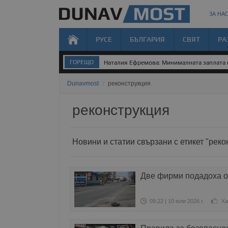
ЗА НАС
РУСЕ
БЪЛГАРИЯ
СВЯТ
РА
ГОРЕЩО
Наталия Ефремова: Минималната заплата н
Dunavmost
/
реконструкция
реконструкция
Новини и статии свързани с етикет "реко
Две фирми подадоха о
09:22 | 10 юли 2026 г.
Ха