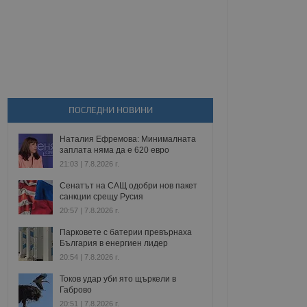
ПОСЛЕДНИ НОВИНИ
Наталия Ефремова: Минималната
заплата няма да е 620 евро
21:03 | 7.8.2026 г.
Сенатът на САЩ одобри нов пакет
санкции срещу Русия
20:57 | 7.8.2026 г.
Парковете с батерии превърнаха
България в енергиен лидер
20:54 | 7.8.2026 г.
Токов удар уби ято щъркели в
Габрово
20:51 | 7.8.2026 г.