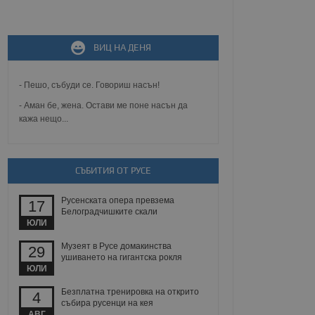
не, зададена от уеб
ВИЦ НА ДЕНЯ
 ASP.NET MVC
спре неразрешеното
т, известно като
тове. Той не съдържа
- Пешо, събуди се. Говориш насън!
щожава при затваряне
- Аман бе, жена. Остави ме поне насън да
кажа нещо...
ение на съгласието на
ст за тяхното
а данни за съгласието
ични политики и
антира, че техните
 сесии.
СЪБИТИЯ ОТ РУСЕ
аничаване между хората
а, за да се правят
Русенската опера превзема
17
хния уебсайт.
Белоградчишките скали
ЮЛИ
сигнализира на
Музеят в Русе домакинства
29
 на бисквитките,
ушиването на гигантска рокля
а съответствие и
ЮЛИ
ндарти и
Безплатна тренировка на открито
4
ck и предоставя
събира русенци на кея
требител използва
АВГ