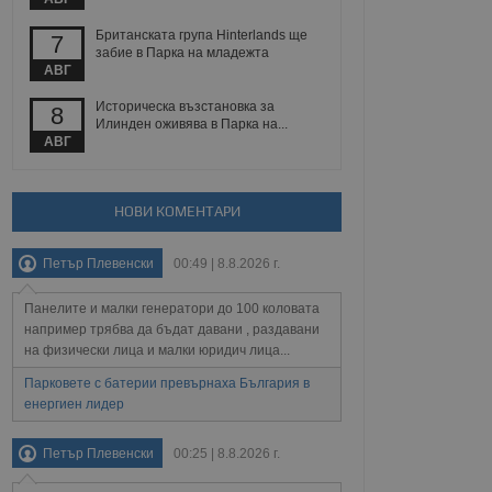
йният потребител може
 уебсайт.
Британската група Hinterlands ще
7
забие в Парка на младежта
АВГ
Описание
Историческа възстановка за
8
Илинден оживява в Парка на...
АВГ
ребителски
елското поведение и
раници на сайта. Тя
яване на сайта. Тя
не на прегледи на
формация, която е
взаимодействат с
нкционалност в целия
прекарано на
НОВИ КОМЕНТАРИ
редпочитанията на
 сайтове; тя може
остта на социалните
тора на сайта.
използва новата или
Петър Плевенски
00:49 | 8.8.2026 г.
елски взаимодействия
нето и потребителския
Панелите и малки генератори до 100 коловата
например трябва да бъдат давани , раздавани
рез събиране на данни
на физически лица и малки юридич лица...
 помага за
отребителите се
Парковете с батерии превърнаха България в
тапите на тестване.
енергиен лидер
тистически данни,
 броя на посещенията,
 са били заредени.
Петър Плевенски
00:25 | 8.8.2026 г.
елския опит.