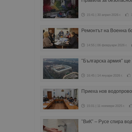
Правила за безопаснос
15:41 | 30 април 2026 г.
Ремонтът на Военна б
14:55 | 06 февруари 2026 г.
"Българска армия" ще 
16:45 | 14 януари 2026 г.
Приеха нов водопрово
15:01 | 11 ноември 2025 г.
"ВиК" – Русе спира во