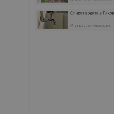
Име
Спират водата в Ряхо
__RequestVerificationT
12:11 | 01 септември 2025 г.
VISITOR_PRIVACY_MET
__cf_bm
receive-cookie-depreca
ASP.NET_SessionId