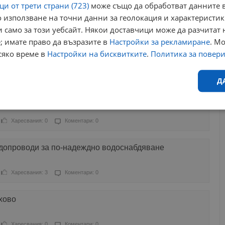
и от трети страни (723)
може също да обработват данните в
 използване на точни данни за геолокация и характеристик
Харесвания: 1
Коментари: 0
 само за този уебсайт. Някои доставчици може да разчитат 
; имате право да възразите в
Настройки за рекламиране
. М
Париж затваря врати за пет години
сяко време в
Настройки на бисквитките
.
Политика за повер
Харесвания: 1
Коментари: 0
Д
оха титанов череп с 3D принтер
Ефективност
Таргетиране
Функционалност
Н
Харесвания: 0
Коментари: 0
одопроводи за по-надеждно водоснабдяване
Харесвания: 3
Коментари: 0
еобходимо
Ефективност
Таргетиране
Функционалност
Неклас
хово
исквитки позволяват основната функционалност на уебсайта, като потребителско
не може да се използва правилно без строго необходими бисквитки.
Харесвания: 0
Коментари: 0