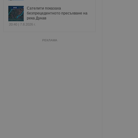
Сателити показаха
безпрецедентното пресъхване на
река Дунав
20:40 | 7.8.2026 г.
РЕКЛАМА