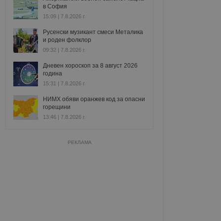
в София
15:09 | 7.8.2026 г.
Русенски музикант смеси Металика
и роден фолклор
09:32 | 7.8.2026 г.
Дневен хороскоп за 8 август 2026
година
15:31 | 7.8.2026 г.
НИМХ обяви оранжев код за опасни
горещини
13:46 | 7.8.2026 г.
РЕКЛАМА