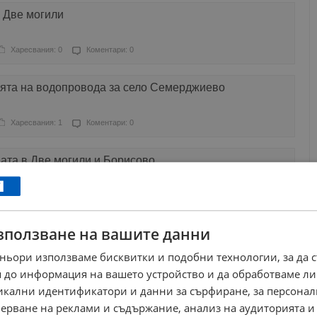
 Две могили
Харесвания: 0
Коментари: 0
ята на водопровода за село Семерджиево
Харесвания: 1
Коментари: 0
ата в Две могили и Борисово
Харесвания: 0
Коментари: 0
зползване на вашите данни
допроводи в Две могили и Басарбово
ньори използваме бисквитки и подобни технологии, за да 
Харесвания: 2
Коментари: 1
 до информация на вашето устройство и да обработваме ли
никални идентификатори и данни за сърфиране, за персона
ерване на реклами и съдържание, анализ на аудиторията и