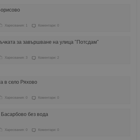
Борисово
Харесвания: 1
Коментари: 0
ъчката за завършване на улица "Потсдам"
Харесвания: 3
Коментари: 2
та в село Ряхово
Харесвания: 0
Коментари: 0
о Басарбово без вода
Харесвания: 0
Коментари: 0