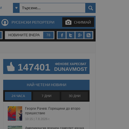
И
РУСЕНСКИ РЕПОРТЕРИ
СНИМАЙ
НОВИНИТЕ ВЧЕРА
78
147401
ФЕНОВЕ ХАРЕСВАТ
DUNAVMOST
НАЙ-ЧЕТЕНИ НОВИНИ
24 ЧАСА
7 ДНИ
30 ДНИ
Георги Рачев: Горещини до второ
пришествие
10:15 | 7.8.2026 г.
Американски военен самолет кацна