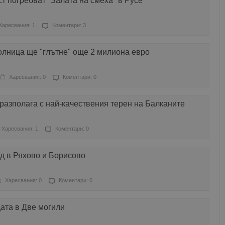
т погребват "Залата на смеха" в Русе
Харесвания: 1
Коментари: 3
олница ще "глътне" още 2 милиона евро
Харесвания: 0
Коментари: 0
разполага с най-качествения терен на Балканите
Харесвания: 1
Коментари: 0
д в Ряхово и Борисово
Харесвания: 0
Коментари: 0
дата в Две могили