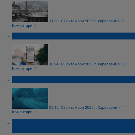
11:20 | 07 октомври 2025 г.
Харесвания: 0
Коментари: 0
Активираха BG-Alert в София
10:24 | 03 октомври 2025 г.
Харесвания: 0
Коментари: 0
Сняг покри прохода "Петрохан"
09:12 | 02 октомври 2025 г.
Харесвания: 4
Коментари: 0
Първи сняг се очаква по планинските
пътища в Западна България