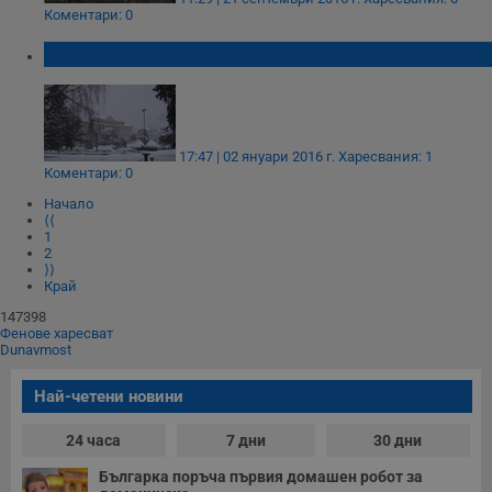
Коментари: 0
Идва първия сняг в Русе
Таргетиране
Функционалност
Некласифицирани
17:47 | 02 януари 2016 г.
Харесвания: 1
Коментари: 0
Начало
⟨⟨
1
2
⟩⟩
Край
Строго необходимо
Ефективност
147398
Таргетиране
Функционалност
Фенове харесват
Dunavmost
Некласифицирани
Най-четени новини
Строго необходимите бисквитки позволяват основната
функционалност на уебсайта, като потребителско
влизане и управление на акаунта. Уебсайтът не може да
24 часа
7 дни
30 дни
се използва правилно без строго необходими
бисквитки.
Българка поръча първия домашен робот за