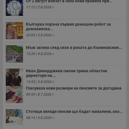
седмици
с
От 2 август влизат в сила нови правила при...
с
11:12 | 2.8.2026 г.
п
и
п
т
Българка поръча първия домашен робот за
в
домакинска...
с
з
20:03 | 5.8.2026 г.
с
п
о
Мъж загина след скок в реката до Къпиновския...
р
п
15:20 | 4.8.2026 г.
н
п
к
ч
Иван Демерджиев смени трима областни
п
директори на...
с
б
13:55 | 5.8.2026 г.
Гласуваха нови размери на пенсиите за догодина
__cf_bm
29
Т
Cloudflare Inc.
минути
с
.twitter.com
09:55 | 8.7.2026 г.
59
р
секунди
м
б
о
Стотици хиляди пенсии ще бъдат намалени, ако...
у
п
08:14 | 5.8.2026 г.
о
и