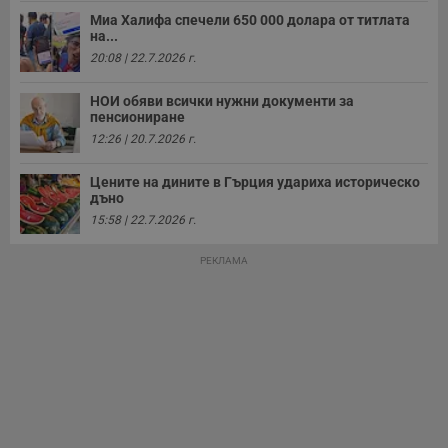
т
Миа Халифа спечели 650 000 долара от титлата
receive-cookie-deprecation
.hit.gemius.pl
1 година
Т
на...
с
20:08 | 22.7.2026 г.
с
н
н
НОИ обяви всички нужни документи за
п
б
пенсиониране
п
12:26 | 20.7.2026 г.
с
о
с
Цените на дините в Гърция удариха историческо
а
дъно
р
у
15:58 | 22.7.2026 г.
з
з
п
РЕКЛАМА
ASP.NET_SessionId
Сесия
Т
Microsoft
с
Corporation
D
www.dunavmost.com
п
и
т
к
п
и
у
р
к