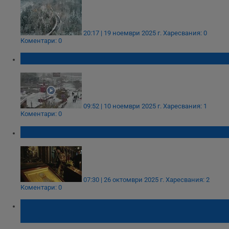
20:17 | 19 ноември 2025 г.
Харесвания: 0
Коментари: 0
Първи сняг покри Торонто
09:52 | 10 ноември 2025 г.
Харесвания: 1
Коментари: 0
Димитровден е!
07:30 | 26 октомври 2025 г.
Харесвания: 2
Коментари: 0
Първи сняг заваля в Чепеларе и
Пампорово