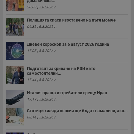
домакинска...
Валиден
Име
Доставчик
/
Домейн
О
20:03 | 5.8.2026 г.
до
__RequestVerificationToken
Сесия
Т
Microsoft
Полицията спаси изоставено на пътя момче
п
Corporation
ф
www.dunavmost.com
09:36 | 6.8.2026 г.
з
п
и
п
Дневен хороскоп за 6 август 2026 година
A
т
17:05 | 5.8.2026 г.
е
д
н
п
Подготвят закриване на РЗИ като
с
самостоятелни...
у
и
17:44 | 5.8.2026 г.
ф
н
м
Италия праща изтребители срещу Иран
Т
17:19 | 5.8.2026 г.
и
п
у
Стотици хиляди пенсии ще бъдат намалени, ако...
з
08:14 | 5.8.2026 г.
б
VISITOR_PRIVACY_METADATA
5 месеца
Т
YouTube
4
с
.youtube.com