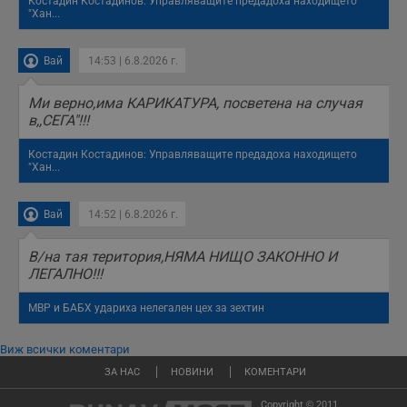
Костадин Костадинов: Управляващите предадоха находището
"Хан...
Вай
14:53 | 6.8.2026 г.
Mи верно,има КАРИКАТУРА, посветена на случая
в,,СЕГА"!!!
Костадин Костадинов: Управляващите предадоха находището
"Хан...
Вай
14:52 | 6.8.2026 г.
В/на тая територия,НЯМА НИЩО ЗАКОННО И
ЛЕГАЛНО!!!
МВР и БАБХ удариха нелегален цех за зехтин
Виж всички коментари
ЗА НАС
НОВИНИ
КОМЕНТАРИ
Copyright © 2011