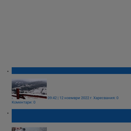
Първи сняг падна в община Родопи
09:42 | 12 ноември 2022 г.
Харесвания: 0
Коментари: 0
Синоптици очакват първи сняг през
септември