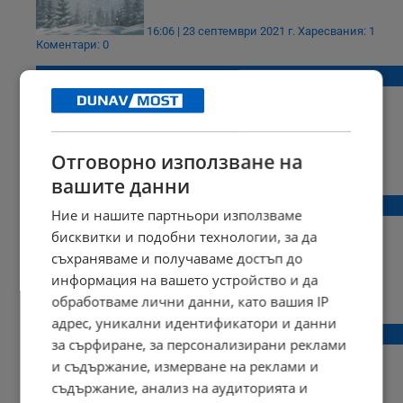
16:06 | 23 септември 2021 г.
Харесвания: 1
Коментари: 0
Кога ще падне първият сняг?
Отговорно използване на
16:33 | 26 октомври 2020 г.
Харесвания: 1
Коментари: 0
вашите данни
Падна първият сняг за сезона
Ние и нашите партньори използваме
бисквитки и подобни технологии, за да
съхраняваме и получаваме достъп до
информация на вашето устройство и да
11:06 | 29 септември 2020 г.
Харесвания: 0
обработваме лични данни, като вашия IP
Коментари: 0
адрес, уникални идентификатори и данни
Първите снежинки в Русе
за сърфиране, за персонализирани реклами
и съдържание, измерване на реклами и
съдържание, анализ на аудиторията и