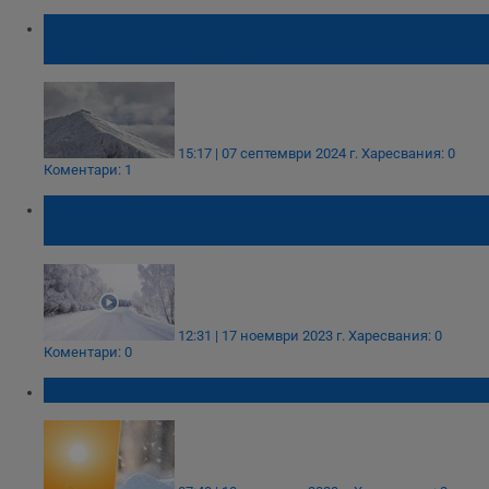
Meteo Balkans: Мусала ще посрещне
първия сняг до дни
15:17 | 07 септември 2024 г.
Харесвания: 0
Коментари: 1
Готови ли са почистващите фирми за
първия сняг на „Петрохан”
12:31 | 17 ноември 2023 г.
Харесвания: 0
Коментари: 0
Следващата седмица идва първият сняг