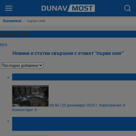
Dunavmost
/
първи сняг
първи сняг
RSS
Новини и статии свързани с етикет "първи сняг"
Първият сняг заваля в Русе навръх Коледа
06:56 | 25 декември 2025 г.
Харесвания: 8
Коментари: 0
Зимата настъпи в Германия с първи сняг и
ураганен вятър