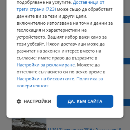
подобряване на услугите.
Доставчици от
10:21 | 28 декември 2019 г.
Харесвания: 2
трети страни (723)
може също да обработват
Коментари: 0
данните ви за тези и други цели,
Първи сняг в Руенско
включително използване на точни данни за
геолокация и характеристики на
устройството. Вашият избор важи само за
този уебсайт. Някои доставчици може да
11:10 | 03 декември 2019 г.
Харесвания: 1
разчитат на законен интерес вместо на
Коментари: 0
съгласие; имате право да възразите в
В Италия падна първия за сезона сняг
Настройки за рекламиране
. Можете да
оттеглите съгласието си по всяко време в
Настройки на бисквитките
.
Политика за
поверителност
23:41 | 11 октомври 2016 г.
Харесвания: 0
Коментари: 0
НАСТРОЙКИ
ДА, КЪМ САЙТА
Първи сняг!
Строго
Ефективност
необходимо
11:29 | 21 септември 2016 г.
Харесвания: 0