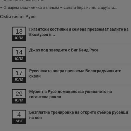
– Отварям хладилника и гледам – едната бира изпила другата...
Събития от Русе
Гигантски костилки и семена превземат залите на
13
Екомузея в...
ЮЛИ
Джаз под звездите с Биг Бенд Русе
14
ЮЛИ
Русенската опера превзема Белоградчишките
17
скали
ЮЛИ
Музеят в Русе домакинства ушиването на
29
гигантска рокля
ЮЛИ
Безплатна тренировка на открито събира русенци
4
на кея
АВГ