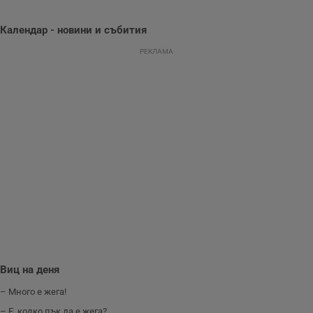
да се подобри
съдържанието на
сайта и
Календар - новини и събития
потребителския
опит.
РЕКЛАМА
Gdynp
1 година
Тази бисквитка се
Gemius
използва с цел
.hit.gemius.pl
събиране на
информация за
потребителското
поведение и
предпочитания.
Тази информация
се използва, за да
се оптимизира
представянето на
уебсайта и да
направят
рекламните
съобщения по-
важни за
потребителя.
Виц на деня
– Много е жега!
– Е, колко пък да е жега?