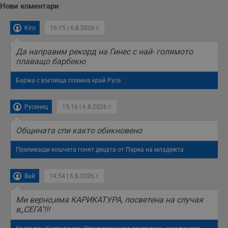
Нови коментари
Kiro
16:15 | 6.8.2026 г.
Да направим рекорд на Гинес с най- голямото
плаващо барбекю
Баржа с въглища пламна край Русе
Русенец
15:16 | 6.8.2026 г.
Общината спи както обикновено
Преливащи кошчета гонят децата от Парка на младежта
Вай
14:54 | 6.8.2026 г.
Mи верно,има КАРИКАТУРА, посветена на случая
в,,СЕГА"!!!