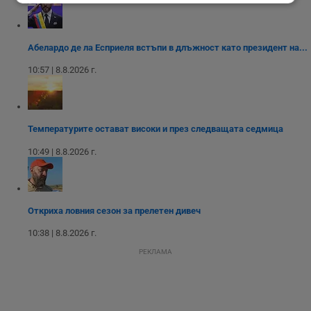
Строго
Ефективност
необходимо
Абелардо де ла Есприеля встъпи в длъжност като президент на...
Таргетиране
Функционалност
10:57 | 8.8.2026 г.
Некласифицирани
Температурите остават високи и през следващата седмица
10:49 | 8.8.2026 г.
Откриха ловния сезон за прелетен дивеч
Строго необходимо
Ефективност
10:38 | 8.8.2026 г.
Таргетиране
Функционалност
РЕКЛАМА
Некласифицирани
Строго необходимите бисквитки позволяват основната
функционалност на уебсайта, като потребителско
влизане и управление на акаунта. Уебсайтът не може да