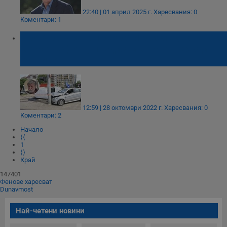
22:40 | 01 април 2025 г.
Харесвания: 0
Коментари: 1
Прокуратурата прекрати разследването за
катастрофата, предизвикана от Вежди
Рашидов
12:59 | 28 октомври 2022 г.
Харесвания: 0
Коментари: 2
Начало
⟨⟨
1
⟩⟩
Край
147401
Фенове харесват
Dunavmost
Най-четени новини