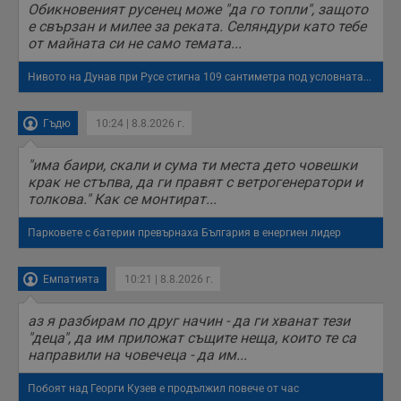
седмици
Youtube, за да
която е
Обикновеният русенец може "да го топли", защото
уебсайта, като
cfz_google-
.dunavmost.com
11
следи
необходима за
например
analytics_v4
месеца 4
е свързан и милее за реката. Селяндури като тебе
предпочитанията
ефективно
посетените
седмици
на
от майната си не само темата...
осигуряване на
страници,
потребителите за
последователна
времето,
видеоклипове в
функционалност в
прекарано на
Нивото на Дунав при Русе стигна 109 сантиметра под условната...
Youtube,
целия сайт.
страници и друга
вградени в
статистическа
сайтове; тя може
mid
1 година
Това е бисквитка
Meta Platform
информация.
също така да
1 месец
на Instagram,
Inc.
Гъдю
10:24 | 8.8.2026 г.
определи дали
която позволява
FCCDCF
.instagram.com
.dunavmost.com
1 година
Тази бисквитка се
посетителят на
функционалността
използва за
уебсайта
на социалните
вътрешни
"има баири, скали и сума ти места дето човешки
използва новата
медии в сайта.
анализи от
или старата
крак не стъпва, да ги правят с ветрогенератори и
оператора на
версия на
толкова." Как се монтират...
сайта.
интерфейса на
Youtube.
_sharedID_cst
.dunavmost.com
11
Тази бисквитка се
Парковете с батерии превърнаха България в енергиен лидер
месеца 4
използва за
седмици
проследяване на
потребителски
взаимодействия и
Емпатията
10:21 | 8.8.2026 г.
ангажираност на
уебсайта за
подобряване на
аз я разбирам по друг начин - да ги хванат тези
обслужването и
"деца", да им приложат същите неща, които те са
потребителския
опит.
направили на човечеца - да им...
Gtest
1
Тази бисквитка се
Gemius
седмица
използва за A/B
.hit.gemius.pl
Побоят над Георги Кузев е продължил повече от час
тестване на