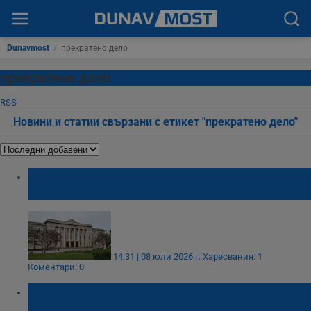
Dunavmost
/
прекратено дело
прекратено дело
RSS
Новини и статии свързани с етикет "прекратено дело"
Съдът в Русе осъди прокуратурата за
незаконно обвинение
14:31 | 08 юли 2026 г.
Харесвания: 1
Коментари: 0
СЕГА: Прокуратурата е разследвала хижа
"Петрохан"