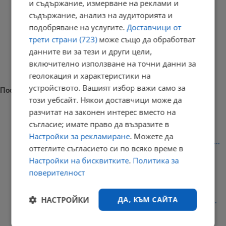
и съдържание, измерване на реклами и
съдържание, анализ на аудиторията и
подобряване на услугите.
Доставчици от
трети страни (723)
може също да обработват
данните ви за тези и други цели,
включително използване на точни данни за
геолокация и характеристики на
устройството. Вашият избор важи само за
Последни новини
този уебсайт. Някои доставчици може да
разчитат на законен интерес вместо на
съгласие; имате право да възразите в
Настройки за рекламиране
. Можете да
Милен Иванов: Трагедията става неудържима, когато никой не...
оттеглите съгласието си по всяко време в
11:29 | 8.8.2026 г.
Настройки на бисквитките
.
Политика за
поверителност
НАСТРОЙКИ
ДА, КЪМ САЙТА
Адвокат Димитър Марковски: Георги Кузев почти няма здрав...
11:15 | 8.8.2026 г.