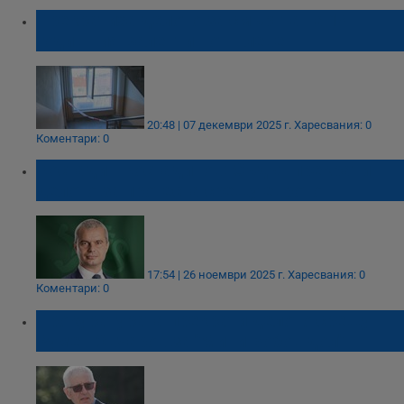
Прекратиха делото за смъртта на 14-
годишния Валентин от Плевен
20:48 | 07 декември 2025 г.
Харесвания: 0
Коментари: 0
Костадин Костадинов: Съдът прекрати
делото за протеста срещу еврото
17:54 | 26 ноември 2025 г.
Харесвания: 0
Коментари: 0
Прокуратурата прекрати делото срещу
Румен Овчаров за "Мини Бобов дол"