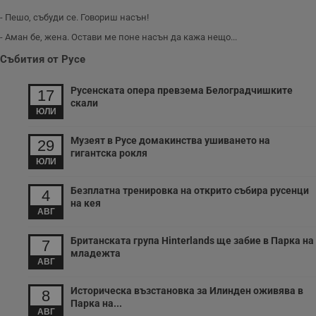
п
о
- Пешо, събуди се. Говориш насън!
и
т
- Аман бе, жена. Остави ме поне насън да кажа нещо...
receive-cookie-deprecation
.hit.gemius.pl
1 година
Т
Събития от Русе
с
с
н
Русенската опера превзема Белоградчишките
17
н
скали
п
ЮЛИ
б
п
с
Музеят в Русе домакинства ушиването на
29
о
гигантска рокля
с
ЮЛИ
а
р
у
Безплатна тренировка на открито събира русенци
4
з
на кея
з
АВГ
п
ASP.NET_SessionId
Сесия
Т
Microsoft
Британската група Hinterlands ще забие в Парка на
7
с
Corporation
младежта
D
www.dunavmost.com
АВГ
п
и
т
Историческа възстановка за Илинден оживява в
8
к
Парка на...
п
АВГ
и