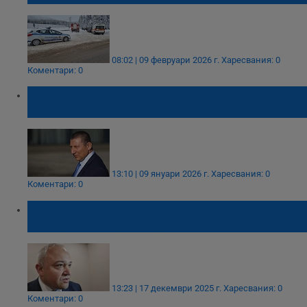
08:02 | 09 февруари 2026 г.
Харесвания: 0
Коментари: 0
Правен абсурд: Варненски съд блокира
исканията на Борислав Сарафов
13:10 | 09 януари 2026 г.
Харесвания: 0
Коментари: 0
Съдът върна на прокуратурата делото
срещу Иван Демерджиев
13:23 | 17 декември 2025 г.
Харесвания: 0
Коментари: 0