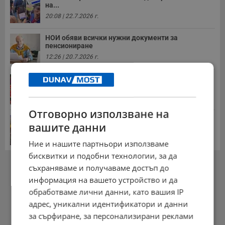
на...
20:08 | 22.7.2026 г.
НОИ обяви всички нужни документи за
пенсиониране
12:26 | 20.7.2026 г.
Цените на дините в Гърция удариха историческо
дъно
15:58 | 22.7.2026 г.
Отговорно използване на
Българка поръча първия домашен робот за
вашите данни
домакинска...
20:03 | 5.8.2026 г.
Ние и нашите партньори използваме
бисквитки и подобни технологии, за да
РЕКЛАМА
съхраняваме и получаваме достъп до
информация на вашето устройство и да
обработваме лични данни, като вашия IP
адрес, уникални идентификатори и данни
за сърфиране, за персонализирани реклами