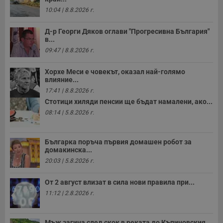
10:04 | 8.8.2026 г.
Д-р Георги Дяков оглави "Прогресивна България"
в...
09:47 | 8.8.2026 г.
Хорхе Меси е човекът, оказал най-голямо
влияние...
17:41 | 8.8.2026 г.
Стотици хиляди пенсии ще бъдат намалени, ако...
08:14 | 5.8.2026 г.
Българка поръча първия домашен робот за
домакинска...
20:03 | 5.8.2026 г.
От 2 август влизат в сила нови правила при...
11:12 | 2.8.2026 г.
Мъж загина след скок в реката до Къпиновския...