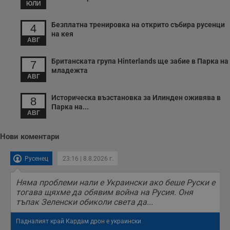
__cf_bm
29
Т
Cloudflare Inc.
ЮЛИ
минути
с
.twitter.com
59
р
секунди
м
Безплатна тренировка на открито събира русенци
4
б
на кея
о
АВГ
у
п
о
Британската група Hinterlands ще забие в Парка на
7
и
младежта
т
АВГ
receive-cookie-deprecation
.hit.gemius.pl
1 година
Т
с
Историческа възстановка за Илинден оживява в
8
с
Парка на...
н
АВГ
н
п
б
Нови коментари
п
с
о
Русенец
23:16 | 8.8.2026 г.
с
а
р
Няма проблеми нали е Украински ако беше Руски е
у
з
тогава щяхме да обявим война на Русия. Оня
з
тъпак Зеленски обиколи света да...
п
ASP.NET_SessionId
Сесия
Т
Microsoft
Падналият край Кардам дрон е украински
с
Corporation