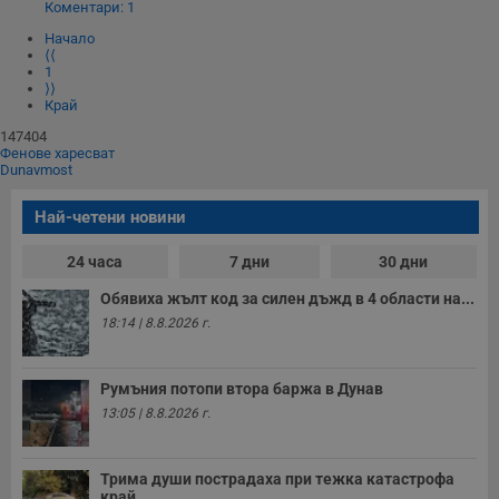
Коментари: 1
Начало
⟨⟨
1
⟩⟩
Край
147404
Фенове харесват
Dunavmost
Най-четени новини
24 часа
7 дни
30 дни
Обявиха жълт код за силен дъжд в 4 области на...
18:14 | 8.8.2026 г.
Румъния потопи втора баржа в Дунав
13:05 | 8.8.2026 г.
Трима души пострадаха при тежка катастрофа
край...