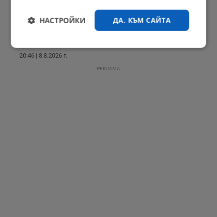
НАСТРОЙКИ
ДА, КЪМ САЙТА
Огнени торнада застрашават Европа
Строго
Ефективност
20:46 | 8.8.2026 г.
необходимо
РЕКЛАМА
Таргетиране
Функционалност
Некласифицирани
Строго необходимо
Ефективност
Таргетиране
Функционалност