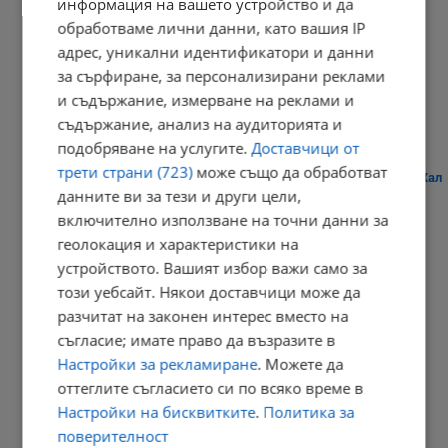
информация на вашето устройство и да
обработваме лични данни, като вашия IP
адрес, уникални идентификатори и данни
"Арда" надигра "Дунав"
за сърфиране, за персонализирани реклами
23:09 | 8.8.2026 г.
и съдържание, измерване на реклами и
съдържание, анализ на аудиторията и
подобряване на услугите.
Доставчици от
трети страни (723)
може също да обработват
Плитко земетресение разбуди жителите на австрийския град Хал
данните ви за тези и други цели,
21:03 | 8.8.2026 г.
включително използване на точни данни за
геолокация и характеристики на
устройството. Вашият избор важи само за
този уебсайт. Някои доставчици може да
Дневен хороскоп за 9 август 2026 година
разчитат на законен интерес вместо на
20:56 | 8.8.2026 г.
съгласие; имате право да възразите в
Настройки за рекламиране
. Можете да
оттеглите съгласието си по всяко време в
Настройки на бисквитките
.
Политика за
Кладенци в Русенско пресъхнаха
поверителност
20:49 | 8.8.2026 г.