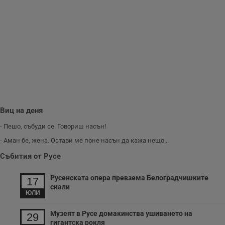
м
Т
и
п
у
з
б
VISITOR_PRIVACY_METADATA
5 месеца
Т
YouTube
4
с
.youtube.com
седмици
с
с
п
и
п
т
Виц на деня
в
с
- Пешо, събуди се. Говориш насън!
з
с
- Аман бе, жена. Остави ме поне насън да кажа нещо...
п
о
Събития от Русе
р
п
н
Русенската опера превзема Белоградчишките
п
17
к
скали
ч
ЮЛИ
п
с
б
Музеят в Русе домакинства ушиването на
29
гигантска рокля