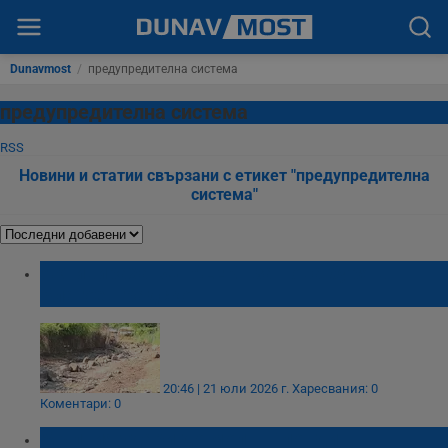
Dunavmost
/
предупредителна система
предупредителна система
RSS
Новини и статии свързани с етикет "предупредителна
система"
Активираха BG-ALERT за нова буря в
Благоевградско
20:46 | 21 юли 2026 г.
Харесвания: 0
Коментари: 0
Мълния удари до мол в Пловдив,