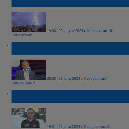
евакуираха посетителите
19:30 | 20 август 2024 г.
Харесвания: 0
Коментари: 1
Цветлин Йовчев: Персоналът за BG-ALERT
не е обучен
20:50 | 28 юли 2024 г.
Харесвания: 1
Коментари: 2
Александър Джартов: Обществото трябва
да свикне със системата BG-Alert
19:31 | 26 юли 2024 г.
Харесвания: 0