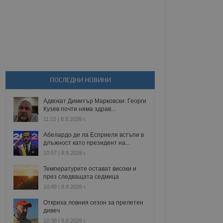
ПОСЛЕДНИ НОВИНИ
Адвокат Димитър Марковски: Георги
Кузев почти няма здрав...
11:15 | 8.8.2026 г.
Абелардо де ла Есприеля встъпи в
длъжност като президент на...
10:57 | 8.8.2026 г.
Температурите остават високи и
през следващата седмица
10:49 | 8.8.2026 г.
Откриха ловния сезон за прелетен
дивеч
10:38 | 8.8.2026 г.