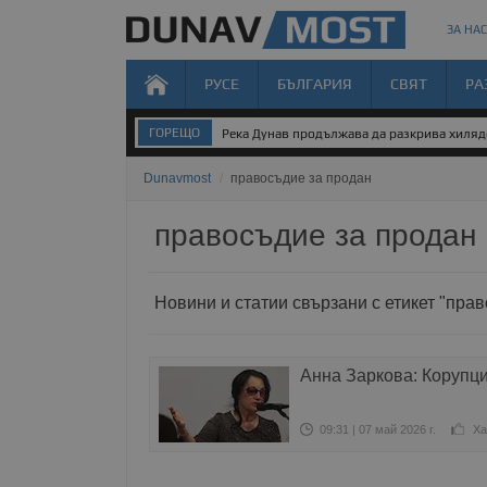
ЗА НАС
РУСЕ
БЪЛГАРИЯ
СВЯТ
РА
ГОРЕЩО
Река Дунав продължава да разкрива хиля
Dunavmost
/
правосъдие за продан
правосъдие за продан
Новини и статии свързани с етикет "пра
Анна Заркова: Корупци
09:31 | 07 май 2026 г.
Ха