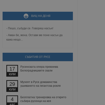
не, зададена от уеб
ВИЦ НА ДЕНЯ
 ASP.NET MVC
спре неразрешеното
т, известно като
тове. Той не съдържа
- Пешо, събуди се. Говориш насън!
щожава при затваряне
- Аман бе, жена. Остави ме поне насън да
кажа нещо...
ение на съгласието на
ст за тяхното
а данни за съгласието
ични политики и
антира, че техните
 сесии.
СЪБИТИЯ ОТ РУСЕ
аничаване между хората
а, за да се правят
Русенската опера превзема
17
хния уебсайт.
Белоградчишките скали
ЮЛИ
сигнализира на
Музеят в Русе домакинства
29
 на бисквитките,
ушиването на гигантска рокля
а съответствие и
ЮЛИ
ндарти и
Безплатна тренировка на открито
4
ck и предоставя
събира русенци на кея
требител използва
АВГ