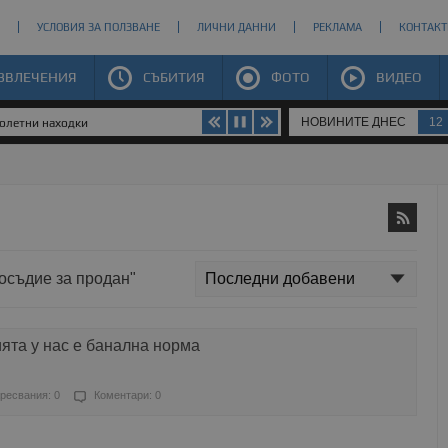
УСЛОВИЯ ЗА ПОЛЗВАНЕ
ЛИЧНИ ДАННИ
РЕКЛАМА
КОНТАКТ
ЗВЛЕЧЕНИЯ
СЪБИТИЯ
ФОТО
ВИДЕО
НОВИНИТЕ ДНЕС
12
долетни находки
восъдие за продан"
ята у нас е банална норма
ресвания: 0
Коментари: 0