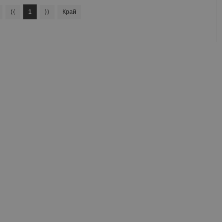
⟨⟨
1
⟩⟩
Край