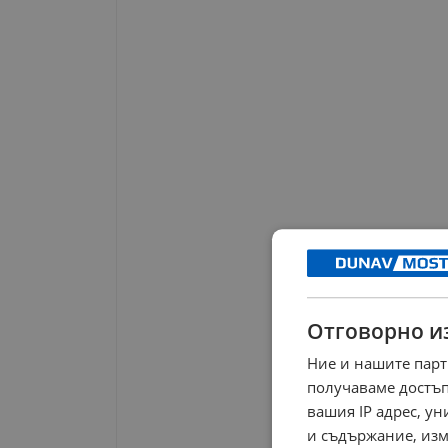
Отговорно и
Ние и нашите парт
получаваме достъп
вашия IP адрес, у
и съдържание, изм