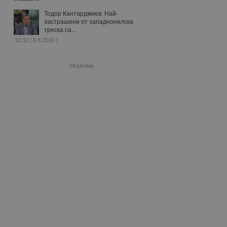
Тодор Кантарджиев: Най-
застрашени от западнонилска
треска са...
10:32 | 8.8.2026 г.
РЕКЛАМА