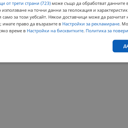
и от трети страни (723)
може също да обработват данните в
 използване на точни данни за геолокация и характеристик
 само за този уебсайт. Някои доставчици може да разчитат 
; имате право да възразите в
Настройки за рекламиране
. М
сяко време в
Настройки на бисквитките
.
Политика за повер
Д
Ефективност
Таргетиране
Функционалност
Н
еобходимо
Ефективност
Таргетиране
Функционалност
Неклас
исквитки позволяват основната функционалност на уебсайта, като потребителско
не може да се използва правилно без строго необходими бисквитки.