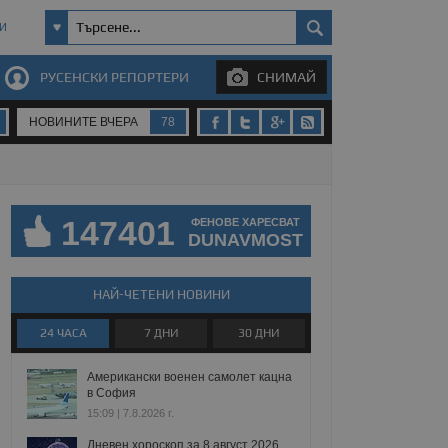
И
РУСЕНСКИ РЕПОРТЕРИ
СНИМАЙ
НОВИНИТЕ ВЧЕРА
78
147401
ФЕНОВЕ ХАРЕСВАТ
DUNAVMOST
НАЙ-ЧЕТЕНИ НОВИНИ
24 ЧАСА
7 ДНИ
30 ДНИ
Американски военен самолет кацна
в София
15:09 | 7.8.2026 г.
Дневен хороскоп за 8 август 2026