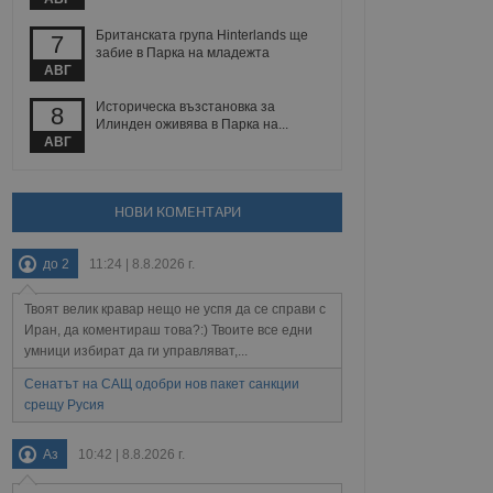
йният потребител може
 уебсайт.
Британската група Hinterlands ще
7
забие в Парка на младежта
АВГ
Описание
Историческа възстановка за
8
Илинден оживява в Парка на...
АВГ
ребителски
елското поведение и
раници на сайта. Тя
яване на сайта. Тя
не на прегледи на
формация, която е
взаимодействат с
нкционалност в целия
прекарано на
НОВИ КОМЕНТАРИ
редпочитанията на
 сайтове; тя може
остта на социалните
тора на сайта.
използва новата или
до 2
11:24 | 8.8.2026 г.
елски взаимодействия
нето и потребителския
Твоят велик кравар нещо не успя да се справи с
Иран, да коментираш това?:) Твоите все едни
рез събиране на данни
умници избират да ги управляват,...
 помага за
отребителите се
Сенатът на САЩ одобри нов пакет санкции
тапите на тестване.
срещу Русия
тистически данни,
 броя на посещенията,
 са били заредени.
Аз
10:42 | 8.8.2026 г.
елския опит.