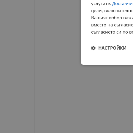
услугите.
Доставчиц
цели, включително
Вашият избор важи
вместо на съгласие
съгласието си по в
НАСТРОЙКИ
Строго
необходимо
Строго н
Строго необходимите б
на акаунта. Уебсайтът 