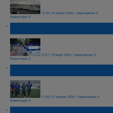
12:18 | 10 април 2026 г.
Харесвания: 0
Коментари: 0
Клиент издъхна пред каса на мобилен
оператор в Поморие
12:27 | 10 март 2026 г.
Харесвания: 0
Коментари: 0
"Дунав" смени спешно съперника за
днешната контрола
11:03 | 21 януари 2026 г.
Харесвания: 0
Коментари: 0
"Дунав" започна контролите с победа в