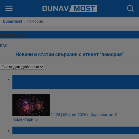
Dunavmost
/
поморие
поморие
RSS
Новини и статии свързани с етикет "поморие"
Община Поморие забрани нощните
фойерверки
11:28 | 08 юли 2026 г.
Харесвания: 0
Коментари: 0
Мъж се удави в морето край Поморие