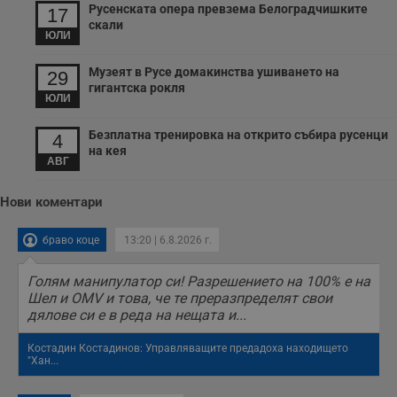
Русенската опера превзема Белоградчишките
17
скали
ЮЛИ
Музеят в Русе домакинства ушиването на
29
гигантска рокля
ЮЛИ
Безплатна тренировка на открито събира русенци
4
на кея
АВГ
Нови коментари
браво коце
13:20 | 6.8.2026 г.
Голям манипулатор си! Разрешението на 100% е на
Шел и OMV и това, че те преразпределят свои
дялове си е в реда на нещата и...
Костадин Костадинов: Управляващите предадоха находището
"Хан...