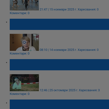
21:47 | 15 ноември 2025 г.
Харесвания: 0
Коментари: 0
Инспектори подозират укриване на
доказателства в хосписа в Поморие
08:10 | 14 ноември 2025 г.
Харесвания: 0
Коментари: 0
Откриха мъртъв директора на НАП в
Бургас
12:46 | 25 октомври 2025 г.
Харесвания: 3
Коментари: 0
Задържаха 71-годишна германка с
наркотици в Поморие