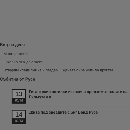
Виц на деня
– Много е жега!
– Е, колко пък да е жега?
– Отварям хладилника и гледам – едната бира изпила другата...
Събития от Русе
Гигантски костилки и семена превземат залите на
13
Екомузея в...
ЮЛИ
Джаз под звездите с Биг Бенд Русе
14
ЮЛИ