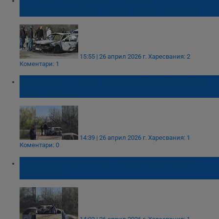
изгорялата жена в кола край Поморие
15:55 | 26 април 2026 г.
Харесвания: 2
Коментари: 1
Загиналата край Поморие Назифе е била
пред развод
14:39 | 26 април 2026 г.
Харесвания: 1
Коментари: 0
Млада жена изгоря в колата си край
Поморие