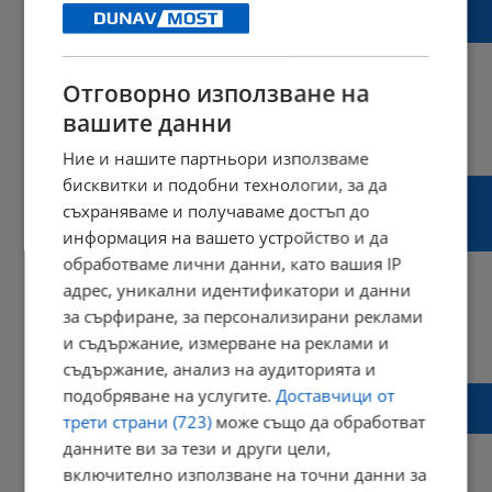
Евакуираха старчески дом заради пожар
край Поморие
Отговорно използване на
вашите данни
20:13 | 26 юли 2025 г.
Харесвания: 1
Коментари: 0
Ние и нашите партньори използваме
бисквитки и подобни технологии, за да
Лекарят, ваксинирал починалото бебе:
съхраняваме и получаваме достъп до
Нека не превръщаме една ужасна
трагедия в сензация
информация на вашето устройство и да
обработваме лични данни, като вашия IP
адрес, уникални идентификатори и данни
за сърфиране, за персонализирани реклами
и съдържание, измерване на реклами и
18:33 | 23 юли 2025 г.
Харесвания: 2
Коментари: 0
съдържание, анализ на аудиторията и
Разследват случая с починалото в
подобряване на услугите.
Доставчици от
болницата в Бургас бебе
трети страни (723)
може също да обработват
данните ви за тези и други цели,
включително използване на точни данни за