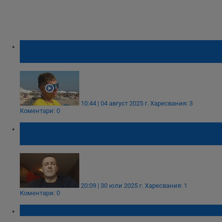
Спасиха от удавяне две сестри
тийнейджърки в Поморие
10:44 | 04 август 2025 г.
Харесвания: 3
Коментари: 0
Стоян Самаров загина в навечерието на
рождения си ден
20:09 | 30 юли 2025 г.
Харесвания: 1
Коментари: 0
Задържаха мъж с наркотици в Поморие