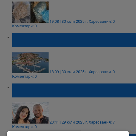
19:08 | 30 юли 2025 г.
Харесвания: 0
Коментари: 0
Токов удар уби помориец на яхтеното
пристанище "Марина Несебър"
18:09 | 30 юли 2025 г.
Харесвания: 0
Коментари: 0
Митко Рашков загуби "голямата си любов"
при катастрофа край Бургас
20:41 | 29 юли 2025 г.
Харесвания: 7
Коментари: 0