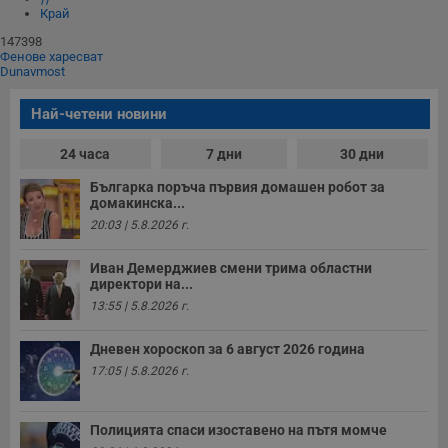
з
Край
п
и
147398
п
Фенове харесват
A
Dunavmost
т
е
д
Най-четени новини
н
п
с
24 часа
7 дни
30 дни
у
и
Българка поръча първия домашен робот за
ф
н
домакинска...
м
20:03 | 5.8.2026 г.
Т
и
п
Иван Демерджиев смени трима областни
у
директори на...
з
б
13:55 | 5.8.2026 г.
VISITOR_PRIVACY_METADATA
5 месеца
Т
YouTube
4
с
.youtube.com
Дневен хороскоп за 6 август 2026 година
седмици
с
с
17:05 | 5.8.2026 г.
п
и
п
т
Полицията спаси изоставено на пътя момче
в