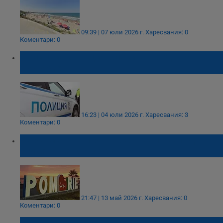
09:39 | 07 юли 2026 г.
Харесвания: 0
Коментари: 0
Полицейска акция блокира входа на
Поморие
16:23 | 04 юли 2026 г.
Харесвания: 3
Коментари: 0
Поморие готви мащабен геопарк под
егидата на ЮНЕСКО
21:47 | 13 май 2026 г.
Харесвания: 0
Коментари: 0
Откриха предсмъртно писмо на