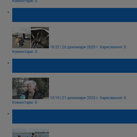
Коментари: 0
Шофьор избяга от сервиз след смяна на
гуми за 1000 лева
18:22 | 26 декември 2025 г.
Харесвания: 0
Коментари: 0
Пенсионери в Поморие: Ще си продадем
имотите заради новите данъци
15:19 | 21 декември 2025 г.
Харесвания: 0
Коментари: 0
Поморийската кал лекува, но може да
бъде и опасна