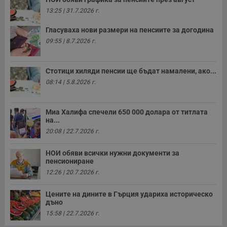
п
13:25 | 31.7.2026 г.
б
п
с
Гласуваха нови размери на пенсиите за догодина
о
с
09:55 | 8.7.2026 г.
а
р
у
з
Стотици хиляди пенсии ще бъдат намалени, ако...
з
п
08:14 | 5.8.2026 г.
ASP.NET_SessionId
Сесия
Т
Microsoft
с
Corporation
D
Миа Халифа спечели 650 000 долара от титлата
www.dunavmost.com
п
на...
и
20:08 | 22.7.2026 г.
т
к
п
НОИ обяви всички нужни документи за
и
у
пенсиониране
р
12:26 | 20.7.2026 г.
к
п
д
Цените на дините в Гърция удариха историческо
д
дъно
п
у
15:58 | 22.7.2026 г.