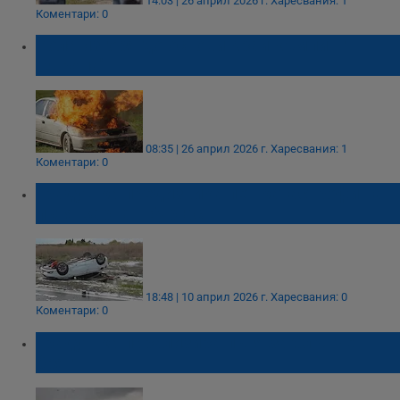
14:03 | 26 април 2026 г.
Харесвания: 1
Коментари: 0
Кола изгоря до основи край къмпинг
"Европа"
08:35 | 26 април 2026 г.
Харесвания: 1
Коментари: 0
Градушка предизвика пет катастрофи на
пътя Варна - Бургас
18:48 | 10 април 2026 г.
Харесвания: 0
Коментари: 0
Градушка парализира пътя за Слънчев
бряг