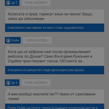
до 5
13:14 | 6.8.2026 г.
Колегата е прав, тарикат мъж не писка! Защо,
няма да обяснявам.
Енергийният сертификат на имот става задължителен
Боби
13:09 | 6.8.2026 г.
Кога ще се забрани най после промишленият
риболов по Дунав? Само България,Румъния и
Сърбия практикуват такъв.150 кинта за...
Агенцията по рибарство следи денонощно река Дунав
до 4
13:08 | 6.8.2026 г.
А вие изобщо мислите ли?!? Аман от самозвани
гении!
Румен Радев ще посети терена за бъдещия космически център в...