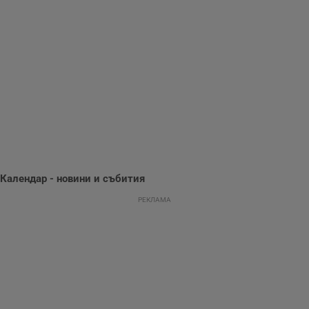
използва с цел
.hit.gemius.pl
събиране на
информация за
потребителското
поведение и
предпочитания.
Тази информация
се използва, за да
се оптимизира
представянето на
уебсайта и да
направят
рекламните
съобщения по-
важни за
потребителя.
Календар - новини и събития
РЕКЛАМА