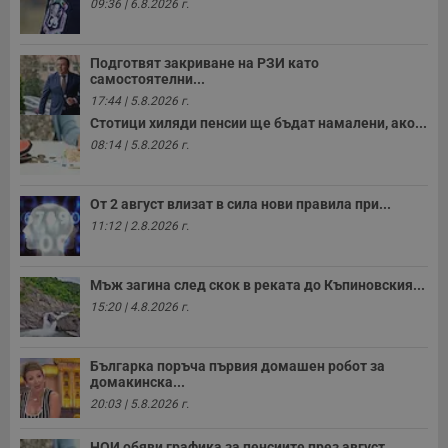
09:36 | 6.8.2026 г.
с
з
с
п
о
Подготвят закриване на РЗИ като
р
самостоятелни...
п
17:44 | 5.8.2026 г.
н
п
Стотици хиляди пенсии ще бъдат намалени, ако...
к
08:14 | 5.8.2026 г.
ч
п
с
б
От 2 август влизат в сила нови правила при...
__cf_bm
29
Т
Cloudflare Inc.
11:12 | 2.8.2026 г.
минути
с
.twitter.com
59
р
секунди
м
б
Мъж загина след скок в реката до Къпиновския...
о
у
15:20 | 4.8.2026 г.
п
о
и
т
Българка поръча първия домашен робот за
домакинска...
receive-cookie-deprecation
.hit.gemius.pl
1 година
Т
с
20:03 | 5.8.2026 г.
с
н
н
НОИ обяви графика за пенсиите през август