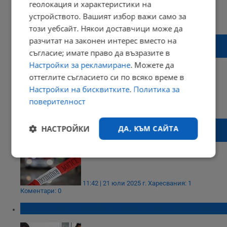
геолокация и характеристики на
14:31 | 23 юли 2025 г.
Харесвания: 0
устройството. Вашият избор важи само за
Коментари: 0
този уебсайт. Някои доставчици може да
Бебе почина в реанимацията на УМБАЛ -
разчитат на законен интерес вместо на
Бургас
съгласие; имате право да възразите в
Настройки за рекламиране
. Можете да
оттеглите съгласието си по всяко време в
Настройки на бисквитките
.
Политика за
22:57 | 22 юли 2025 г.
Харесвания: 1
поверителност
Коментари: 0
Откриха мъж в безпомощно състояние в
НАСТРОЙКИ
ДА, КЪМ САЙТА
Поморие
Строго
Ефективност
необходимо
11:42 | 21 юли 2025 г.
Харесвания: 1
Коментари: 0
Таргетиране
Функционалност
Съдът пусна Дебора под домашен арест