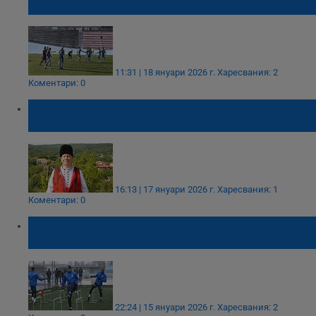
Румъния
11:31 | 18 януари 2026 г.
Харесвания: 2
Коментари: 0
Георги Драганов пазител на автентичния
български фолклор
16:13 | 17 януари 2026 г.
Харесвания: 1
Коментари: 0
"Дунав" бяга спешно в Поморие заради
сибирския студ в Русе
22:24 | 15 януари 2026 г.
Харесвания: 2