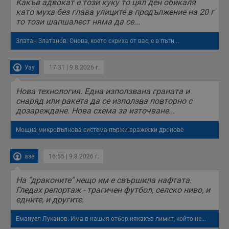
Какъв адвокат е този куку то цял ден обикаля
като муха без глава улиците в продължение на 20 г
receive-cookie-deprecation
.hit.gemius.pl
1 година
Т
с
то този шапшалест няма да се...
с
н
н
Златан Златанов: Онова, което скриха от вас, е в пъти...
п
б
п
Уау
17:31 | 9.8.2026 г.
с
о
с
Нова технология. Една използвана граната и
а
р
снаряд или ракета да се използва повторно с
у
дозареждане. Нова схема за източване...
з
з
п
Мощна микровълнова система пържи вражески дронове
ASP.NET_SessionId
Сесия
Т
Microsoft
с
Corporation
D
азе
16:55 | 9.8.2026 г.
www.dunavmost.com
п
и
т
На "драконите" нещо им е свършила нафтата.
к
Гледах репортаж - трагичен футбол, селско ниво, и
п
едните, и другите.
и
у
р
Емануел Луканов: Има в нашия отбор някакъв лимит, който не...
к
п