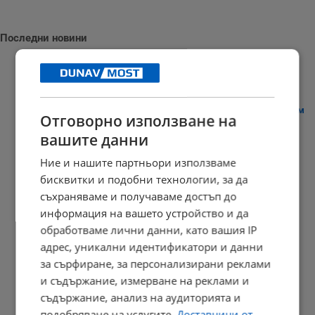
Последни новини
Нивото на Дунав в Хърватия доближава историческия минимум
Отговорно използване на
17:39 | 9.8.2026 г.
вашите данни
Ние и нашите партньори използваме
бисквитки и подобни технологии, за да
Иран показа първи кадри с Моджтаба Хаменей
съхраняваме и получаваме достъп до
информация на вашето устройство и да
17:29 | 9.8.2026 г.
обработваме лични данни, като вашия IP
адрес, уникални идентификатори и данни
за сърфиране, за персонализирани реклами
Учителка от Русе се нуждае от спешно лечение
и съдържание, измерване на реклами и
съдържание, анализ на аудиторията и
17:22 | 9.8.2026 г.
подобряване на услугите.
Доставчици от