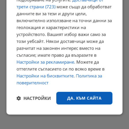
трети страни (723)
може също да обработват
данните ви за тези и други цели,
Папа Лъв XIV призова за край на войната в Украйна
включително използване на точни данни за
геолокация и характеристики на
17:11 | 9.8.2026 г.
устройството. Вашият избор важи само за
този уебсайт. Някои доставчици може да
разчитат на законен интерес вместо на
Откриха пълен с амфори древен кораб край Сицилия
съгласие; имате право да възразите в
16:48 | 9.8.2026 г.
Настройки за рекламиране
. Можете да
оттеглите съгласието си по всяко време в
РЕКЛАМА
Настройки на бисквитките
.
Политика за
поверителност
НАСТРОЙКИ
ДА, КЪМ САЙТА
Строго
Ефективност
необходимо