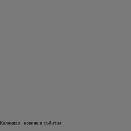
Таргетиране
Функционалност
Некласифицирани
Строго необходимо
Ефективност
Таргетиране
Функционалност
Некласифицирани
Строго необходимите бисквитки позволяват основната
функционалност на уебсайта, като потребителско
влизане и управление на акаунта. Уебсайтът не може да
се използва правилно без строго необходими
Календар - новини и събития
бисквитки.