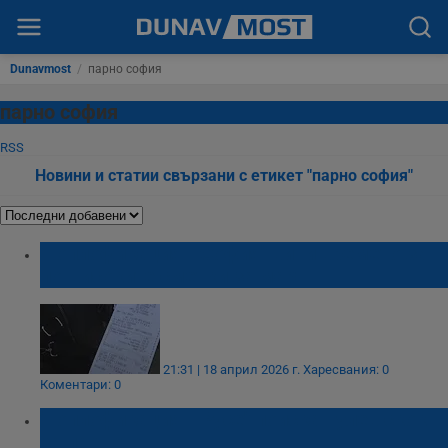
Dunavmost
/
парно софия
парно софия
RSS
Новини и статии свързани с етикет "парно софия"
"Топлофикация - София" вини времето за
по-високите сметки за март
21:31 | 18 април 2026 г.
Харесвания: 0
Коментари: 0
"Топлофикация - Русе" поиска нулев скок
за парното