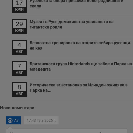
Русенската опера превзема Белоградчишките
17
с
скали
п
ЮЛИ
и
п
т
Музеят в Русе домакинства ушиването на
29
в
гигантска рокля
с
ЮЛИ
з
с
п
Безплатна тренировка на открито събира русенци
4
о
на кея
р
АВГ
п
н
п
Британската група Hinterlands ще забие в Парка на
7
к
ч
младежта
АВГ
п
с
б
Историческа възстановка за Илинден оживява в
8
__cf_bm
29
Т
Парка на...
Cloudflare Inc.
АВГ
минути
с
.twitter.com
59
р
секунди
м
б
Нови коментари
о
у
п
Аз
17:43 | 9.8.2026 г.
о
и
т