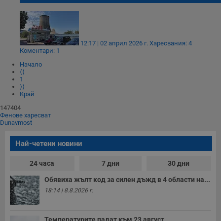
12:17 | 02 април 2026 г.
Харесвания: 4
Коментари: 1
Начало
⟨⟨
1
⟩⟩
Край
147404
Фенове харесват
Dunavmost
Най-четени новини
24 часа
7 дни
30 дни
Обявиха жълт код за силен дъжд в 4 области на...
18:14 | 8.8.2026 г.
Температурите падат към 23 август