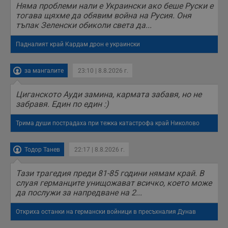
Няма проблеми нали е Украински ако беше Руски е
п
с
тогава щяхме да обявим война на Русия. Оня
о
тъпак Зеленски обиколи света да...
с
а
р
Падналият край Кардам дрон е украински
у
з
з
п
за мангалите
23:10 | 8.8.2026 г.
ASP.NET_SessionId
Сесия
Т
Microsoft
с
Corporation
Циганското Ауди замина, кармата забавя, но не
D
www.dunavmost.com
забравя. Един по един :)
п
и
т
Трима души пострадаха при тежка катастрофа край Николово
к
п
и
у
Тодор Танев
22:17 | 8.8.2026 г.
р
к
п
Тази трагедия преди 81-85 години нямам край. В
д
слуая германците унищожават всичко, което може
д
да послужи за напредване на 2...
п
у
Откриха останки на германски войници в пресъхналия Дунав