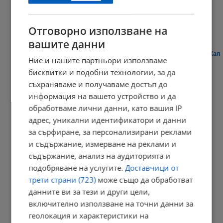
23:09 | 8.8.2026 г.
Отговорно използване на
вашите данни
Плитко земетресение разбуди жителите на австрийския град Хал
Ние и нашите партньори използваме
21:03 | 8.8.2026 г.
бисквитки и подобни технологии, за да
съхраняваме и получаваме достъп до
информация на вашето устройство и да
обработваме лични данни, като вашия IP
Дневен хороскоп за 9 август 2026 година
адрес, уникални идентификатори и данни
20:56 | 8.8.2026 г.
за сърфиране, за персонализирани реклами
и съдържание, измерване на реклами и
съдържание, анализ на аудиторията и
подобряване на услугите.
Доставчици от
Кладенци в Русенско пресъхнаха
трети страни (723)
може също да обработват
20:49 | 8.8.2026 г.
данните ви за тези и други цели,
включително използване на точни данни за
геолокация и характеристики на