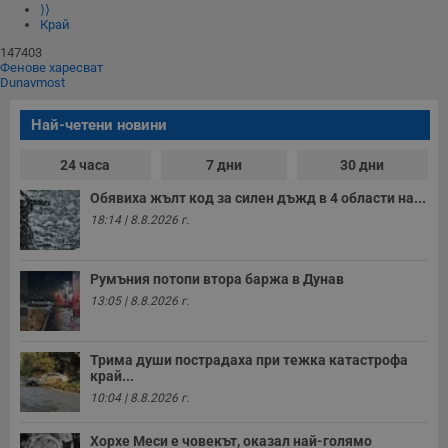
⟩⟩
Край
147403
Фенове харесват
Dunavmost
Най-четени новини
24 часа
7 дни
30 дни
Обявиха жълт код за силен дъжд в 4 области на...
18:14 | 8.8.2026 г.
Румъния потопи втора баржа в Дунав
13:05 | 8.8.2026 г.
Трима души пострадаха при тежка катастрофа
край...
10:04 | 8.8.2026 г.
Хорхе Меси е човекът, оказал най-голямо