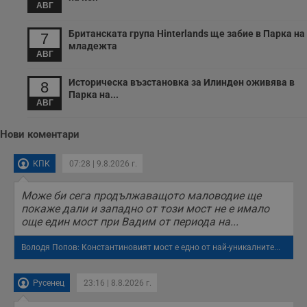
АВГ
с
п
о
Британската група Hinterlands ще забие в Парка на
7
р
младежта
п
АВГ
н
п
к
Историческа възстановка за Илинден оживява в
8
ч
п
Парка на...
АВГ
с
б
__cf_bm
29
Т
Cloudflare Inc.
Нови коментари
минути
с
.twitter.com
59
р
секунди
м
КПК
07:28 | 9.8.2026 г.
б
о
у
Може би сега продължаващото маловодие ще
п
покаже дали и западно от този мост не е имало
о
и
още един мост при Вадим от периода на...
т
Володя Попов: Константиновият мост е едно от най-уникалните...
receive-cookie-deprecation
.hit.gemius.pl
1 година
Т
с
с
н
Русенец
23:16 | 8.8.2026 г.
н
п
б