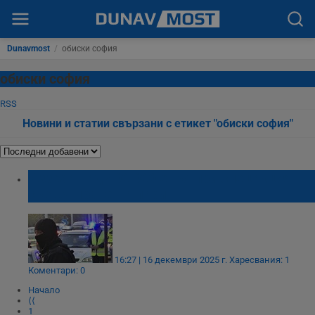
Dunavmost
/
обиски софия
обиски софия
RSS
Новини и статии свързани с етикет "обиски софия"
Иззеха над 400 000 евро при спецакция
срещу пране на пари
16:27 | 16 декември 2025 г.
Харесвания: 1
Коментари: 0
Начало
⟨⟨
1