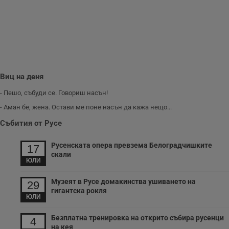
и
п
A
т
е
д
н
п
с
у
Виц на деня
и
ф
н
- Пешо, събуди се. Говориш насън!
м
Т
- Аман бе, жена. Остави ме поне насън да кажа нещо...
и
п
Събития от Русе
у
з
б
Русенската опера превзема Белоградчишките
17
скали
VISITOR_PRIVACY_METADATA
5 месеца
Т
YouTube
ЮЛИ
4
с
.youtube.com
седмици
с
с
Музеят в Русе домакинства ушиването на
29
п
гигантска рокля
и
ЮЛИ
п
т
в
Безплатна тренировка на открито събира русенци
4
с
на кея
з