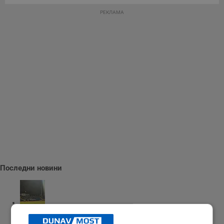
РЕКЛАМА
Последни новини
"Арда" надигра "Дунав"