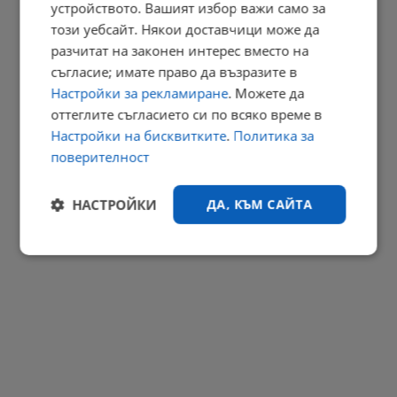
устройството. Вашият избор важи само за
Огнени торнада застрашават Европа
този уебсайт. Някои доставчици може да
20:46 | 8.8.2026 г.
разчитат на законен интерес вместо на
РЕКЛАМА
съгласие; имате право да възразите в
Настройки за рекламиране
. Можете да
оттеглите съгласието си по всяко време в
Настройки на бисквитките
.
Политика за
поверителност
НАСТРОЙКИ
ДА, КЪМ САЙТА
Строго
Ефективност
необходимо
Таргетиране
Функционалност