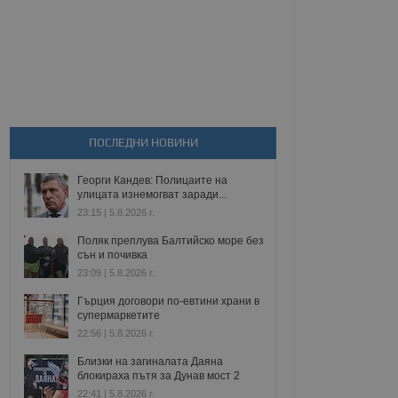
ПОСЛЕДНИ НОВИНИ
Георги Кандев: Полицаите на
улицата изнемогват заради...
23:15 | 5.8.2026 г.
Поляк преплува Балтийско море без
сън и почивка
23:09 | 5.8.2026 г.
Гърция договори по-евтини храни в
супермаркетите
22:56 | 5.8.2026 г.
Близки на загиналата Даяна
блокираха пътя за Дунав мост 2
22:41 | 5.8.2026 г.