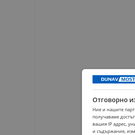
Отговорно и
Ние и нашите парт
получаваме достъп
вашия IP адрес, у
и съдържание, изм