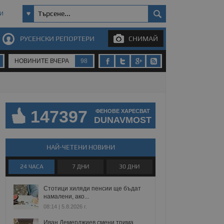
И
РУСЕНСКИ РЕПОРТЕРИ
СНИМАЙ
НОВИНИТЕ ВЧЕРА
98
147397
ФЕНОВЕ ХАРЕСВАТ
DUNAVMOST
НАЙ-ЧЕТЕНИ НОВИНИ
24 ЧАСА
7 ДНИ
30 ДНИ
Стотици хиляди пенсии ще бъдат
намалени, ако...
08:14 | 5.8.2026 г.
Иван Демерджиев смени трима