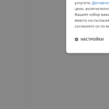
услугите.
Доставчиц
цели, включително
Вашият избор важи
вместо на съгласие
съгласието си по в
НАСТРОЙКИ
Строго
необходимо
Строго н
Строго необходимите б
на акаунта. Уебсайтът 