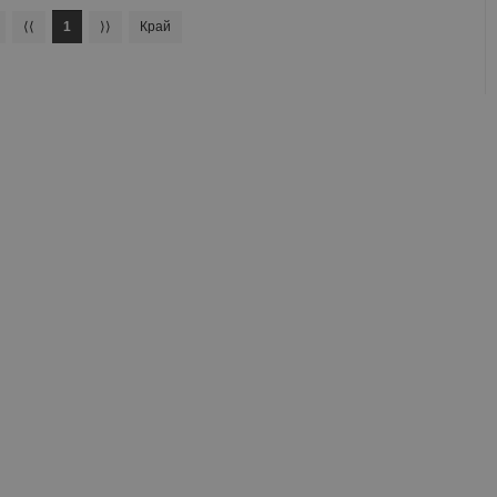
⟨⟨
1
⟩⟩
Край