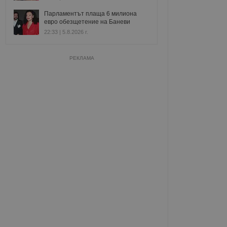
Парламентът плаща 6 милиона
евро обезщетение на Баневи
22:33 | 5.8.2026 г.
РЕКЛАМА