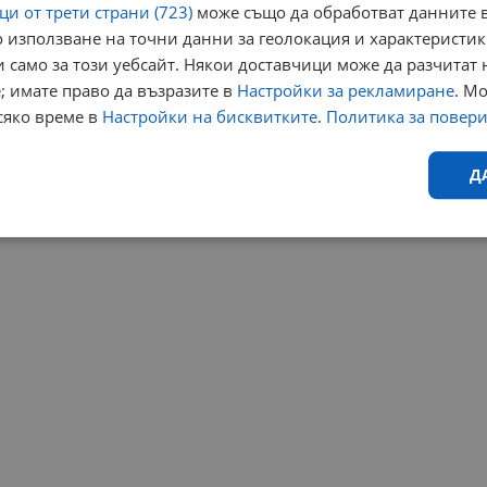
и от трети страни (723)
може също да обработват данните в
 използване на точни данни за геолокация и характеристик
 само за този уебсайт. Някои доставчици може да разчитат 
; имате право да възразите в
Настройки за рекламиране
. М
сяко време в
Настройки на бисквитките
.
Политика за повер
Д
Ефективност
Таргетиране
Функционалност
Н
еобходимо
Ефективност
Таргетиране
Функционалност
Неклас
исквитки позволяват основната функционалност на уебсайта, като потребителско
не може да се използва правилно без строго необходими бисквитки.