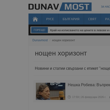
ЗА НАС
РУСЕ
БЪЛГАРИЯ
СВЯТ
РА
ГОРЕЩО
Край на изписването на цените в левове и
Dunavmost
/
нощен хоризонт
нощен хоризонт
Новини и статии свързани с етикет "нощ
Нешка Робева: Въпреки
17:59 | 26 февруари 2026 г.