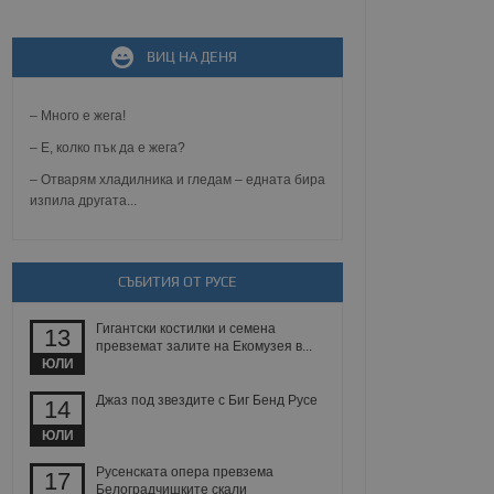
ВИЦ НА ДЕНЯ
не, зададена от уеб
 ASP.NET MVC
спре неразрешеното
т, известно като
– Много е жега!
тове. Той не съдържа
щожава при затваряне
– Е, колко пък да е жега?
– Отварям хладилника и гледам – едната бира
ение на съгласието на
изпила другата...
ст за тяхното
а данни за съгласието
ични политики и
антира, че техните
 сесии.
СЪБИТИЯ ОТ РУСЕ
аничаване между хората
а, за да се правят
Гигантски костилки и семена
хния уебсайт.
13
превземат залите на Екомузея в...
ЮЛИ
сигнализира на
 на бисквитките,
Джаз под звездите с Биг Бенд Русе
14
а съответствие и
ндарти и
ЮЛИ
ck и предоставя
Русенската опера превзема
17
требител използва
Белоградчишките скали