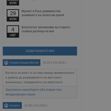
йният потребител може
ЮЛИ
 уебсайт.
Музеят в Русе домакинства
29
ушиването на гигантска рокля
ЮЛИ
Описание
Безплатна тренировка на открито
4
събира русенци на кея
ребителски
елското поведение и
АВГ
раници на сайта. Тя
яване на сайта. Тя
не на прегледи на
формация, която е
взаимодействат с
нкционалност в целия
прекарано на
редпочитанията на
НОВИ КОМЕНТАРИ
 сайтове; тя може
остта на социалните
тора на сайта.
използва новата или
Георги Илиев Митев
00:24 | 6.8.2026 г.
елски взаимодействия
нето и потребителския
Битката за власт и за пари между криминалните
рез събиране на данни
е довела до разкриването на жестокост
 помага за
граничеща с поведението на животните...
отребителите се
тапите на тестване.
Задържаха наркобарон в България при
международна акция
тистически данни,
 броя на посещенията,
 са били заредени.
елския опит.
въпрос
23:48 | 5.8.2026 г.