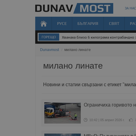
ЗА НАС
РУСЕ
БЪЛГАРИЯ
СВЯТ
РА
ГОРЕЩО
Хванаха близо 6 килограма контрабандно 
Dunavmost
/
милано линате
милано линате
Новини и статии свързани с етикет "мил
Ограничиха горивото н
10:42 | 05 април 2026 г.