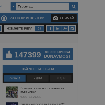
И
РУСЕНСКИ РЕПОРТЕРИ
СНИМАЙ
НОВИНИТЕ ВЧЕРА
98
147399
ФЕНОВЕ ХАРЕСВАТ
DUNAVMOST
НАЙ-ЧЕТЕНИ НОВИНИ
24 ЧАСА
7 ДНИ
30 ДНИ
Полицията спаси изоставено на
пътя момче
09:36 | 6.8.2026 г.
Дневен хороскоп за 7 август 2026