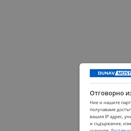
Отговорно и
Ние и нашите парт
получаваме достъп
вашия IP адрес, у
и съдържание, изм
услугите.
Доставчиц