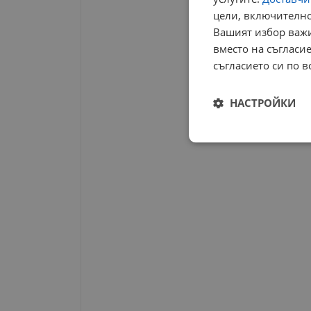
цели, включително
Вашият избор важи
вместо на съгласие
съгласието си по в
НАСТРОЙКИ
Строго
необходимо
Строго н
Строго необходимите б
на акаунта. Уебсайтът 