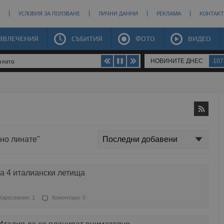
УСЛОВИЯ ЗА ПОЛЗВАНЕ
ЛИЧНИ ДАННИ
РЕКЛАМА
КОНТАКТ
ЗВЛЕЧЕНИЯ
СЪБИТИЯ
ФОТО
ВИДЕО
НОВИНИТЕ ДНЕС
107
злато
ано линате"
а 4 италиански летища
Харесвания: 1
Коментари: 0