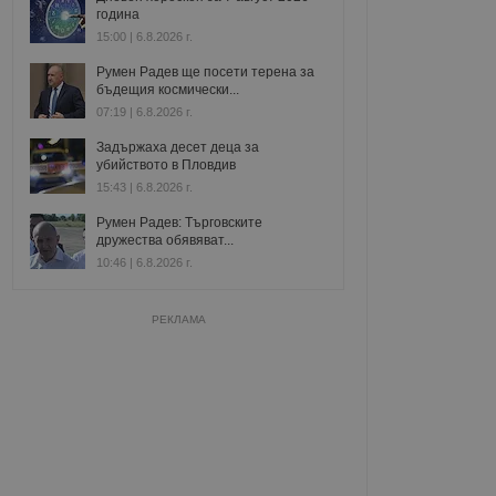
година
15:00 | 6.8.2026 г.
Румен Радев ще посети терена за
бъдещия космически...
07:19 | 6.8.2026 г.
Задържаха десет деца за
убийството в Пловдив
15:43 | 6.8.2026 г.
Румен Радев: Търговските
дружества обявяват...
10:46 | 6.8.2026 г.
РЕКЛАМА