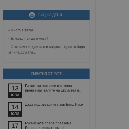
не, зададена от уеб
ВИЦ НА ДЕНЯ
 ASP.NET MVC
спре неразрешеното
т, известно като
тове. Той не съдържа
– Много е жега!
щожава при затваряне
– Е, колко пък да е жега?
ение на съгласието на
– Отварям хладилника и гледам – едната бира
ст за тяхното
изпила другата...
а данни за съгласието
ични политики и
антира, че техните
 сесии.
СЪБИТИЯ ОТ РУСЕ
аничаване между хората
а, за да се правят
хния уебсайт.
Гигантски костилки и семена
13
превземат залите на Екомузея в...
сигнализира на
ЮЛИ
 на бисквитките,
а съответствие и
Джаз под звездите с Биг Бенд Русе
14
ндарти и
ЮЛИ
ck и предоставя
требител използва
Русенската опера превзема
17
йният потребител може
Белоградчишките скали