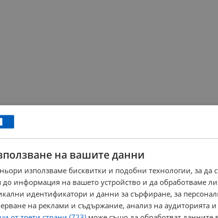
зползване на вашите данни
ньори използваме бисквитки и подобни технологии, за да 
 до информация на вашето устройство и да обработваме ли
никални идентификатори и данни за сърфиране, за персона
ерване на реклами и съдържание, анализ на аудиторията и
и от трети страни (723)
може също да обработват данните в