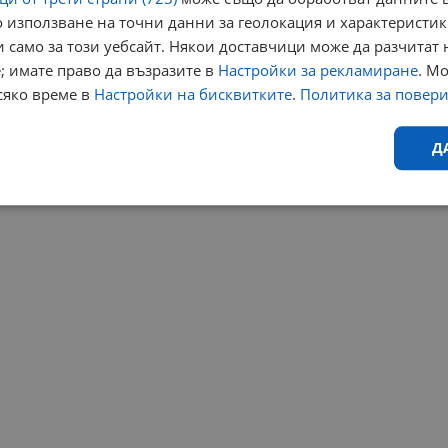
 използване на точни данни за геолокация и характеристик
 само за този уебсайт. Някои доставчици може да разчитат 
; имате право да възразите в
Настройки за рекламиране
. М
сяко време в
Настройки на бисквитките
.
Политика за повер
Д
Ефективност
Таргетиране
Функционалност
Н
еобходимо
Ефективност
Таргетиране
Функционалност
Неклас
исквитки позволяват основната функционалност на уебсайта, като потребителско
не може да се използва правилно без строго необходими бисквитки.