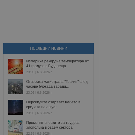
ПОСЛЕДНИ НОВИНИ
Измериха рекордна температура от
41 градуса в Будапеща
23:09 | 6.8.2026 г.
Отвориха магистрала "Тракия" след
часове блокада заради...
23:05 | 6.8.2026 г.
Персеидите озаряват небето в
средата на август
23:03 | 6.8.2026 г.
Променят вноските за трудова
злополука в седем сектора
22:58 | 6.8.2026 г.