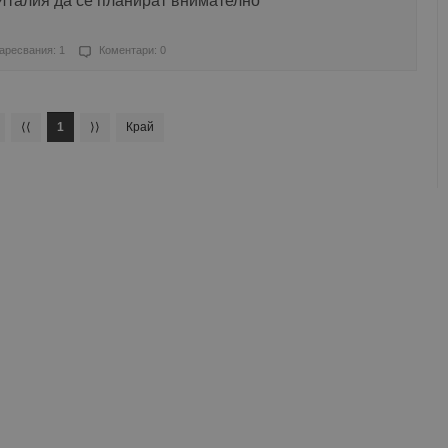
Италия да се планират внимателно
аресвания: 1
Коментари: 0
⟨⟨
1
⟩⟩
Край