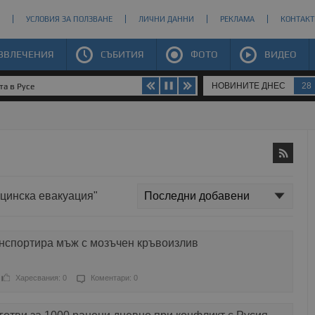
УСЛОВИЯ ЗА ПОЛЗВАНЕ
ЛИЧНИ ДАННИ
РЕКЛАМА
КОНТАКТ
ЗВЛЕЧЕНИЯ
СЪБИТИЯ
ФОТО
ВИДЕО
НОВИНИТЕ ДНЕС
28
та в Русе
ицинска евакуация"
нспортира мъж с мозъчен кръвоизлив
Харесвания: 0
Коментари: 0