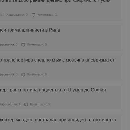
готви за 1000 ранени дневно при конфликт с Русия
Харесвания: 0
Коментари: 1
аси трима алпинисти в Рила
ресвания: 0
Коментари: 0
р транспортира спешно мъж с мозъчна аневризма от
ресвания: 0
Коментари: 0
тер транспортира пациентка от Шумен до София
Харесвания: 1
Коментари: 0
коптер младеж, пострадал при инцидент с тротинетка