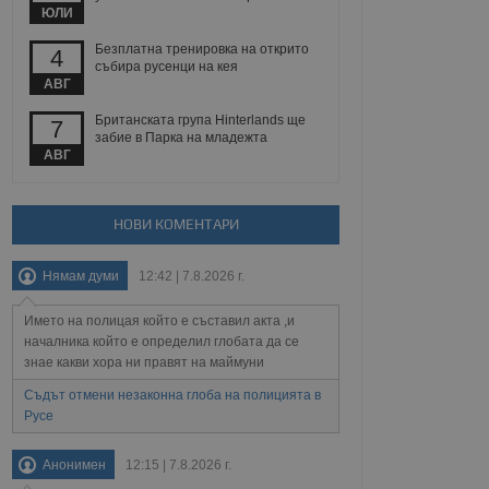
йният потребител може
ЮЛИ
 уебсайт.
Безплатна тренировка на открито
4
събира русенци на кея
АВГ
Описание
Британската група Hinterlands ще
7
забие в Парка на младежта
ребителски
елското поведение и
АВГ
раници на сайта. Тя
яване на сайта. Тя
не на прегледи на
формация, която е
взаимодействат с
нкционалност в целия
прекарано на
редпочитанията на
НОВИ КОМЕНТАРИ
 сайтове; тя може
остта на социалните
тора на сайта.
използва новата или
Нямам думи
12:42 | 7.8.2026 г.
елски взаимодействия
нето и потребителския
Името на полицая който е съставил акта ,и
рез събиране на данни
началника който е определил глобата да се
 помага за
знае какви хора ни правят на маймуни
отребителите се
тапите на тестване.
Съдът отмени незаконна глоба на полицията в
Русе
тистически данни,
 броя на посещенията,
 са били заредени.
елския опит.
Анонимен
12:15 | 7.8.2026 г.