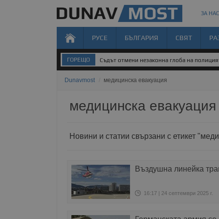
ЗА НАС
РУСЕ
БЪЛГАРИЯ
СВЯТ
РА
ГОРЕЩО
Съдът отмени незаконна глоба на полиция
Dunavmost
/
медицинска евакуация
медицинска евакуация
Новини и статии свързани с етикет "мед
Въздушна линейка тра
16:17 | 24 септември 2025 г.