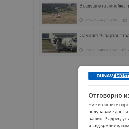
Въздушната линейка т
22:59 | 17 август 2024 г.
Самолет "Спартан" тр
22:39 | 16 април 2023 г.
Начало
Отговорно и
Ние и нашите парт
получаваме достъп
вашия IP адрес, у
и съдържание, изм