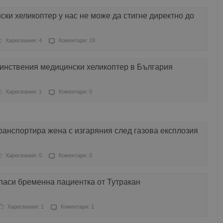
ки хеликоптер у нас не може да стигне директно до
Харесвания: 4
Коментари: 19
динствения медицински хеликоптер в България
Харесвания: 1
Коментари: 0
анспортира жена с изгаряния след газова експлозия
Харесвания: 0
Коментари: 0
паси бременна пациентка от Тутракан
Харесвания: 1
Коментари: 1