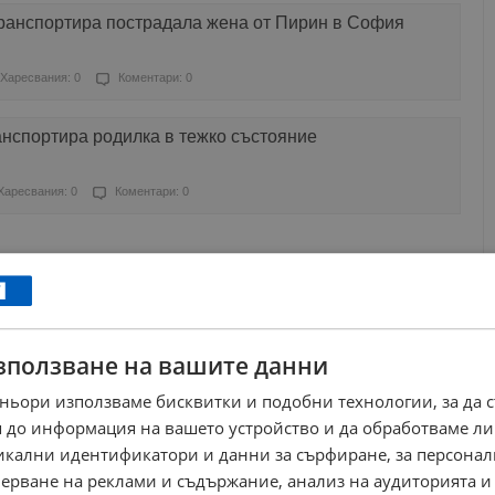
ранспортира пострадала жена от Пирин в София
Харесвания: 0
Коментари: 0
анспортира родилка в тежко състояние
Харесвания: 0
Коментари: 0
⟨⟨
1
⟩⟩
Край
зползване на вашите данни
ньори използваме бисквитки и подобни технологии, за да 
 до информация на вашето устройство и да обработваме ли
никални идентификатори и данни за сърфиране, за персона
ерване на реклами и съдържание, анализ на аудиторията и