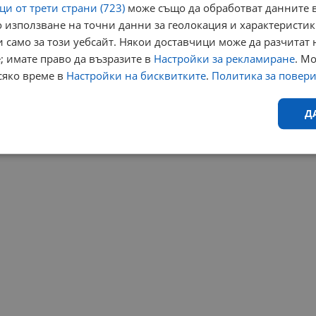
и от трети страни (723)
може също да обработват данните в
 използване на точни данни за геолокация и характеристик
 само за този уебсайт. Някои доставчици може да разчитат 
; имате право да възразите в
Настройки за рекламиране
. М
сяко време в
Настройки на бисквитките
.
Политика за повер
Д
Ефективност
Таргетиране
Функционалност
Н
еобходимо
Ефективност
Таргетиране
Функционалност
Неклас
исквитки позволяват основната функционалност на уебсайта, като потребителско
не може да се използва правилно без строго необходими бисквитки.