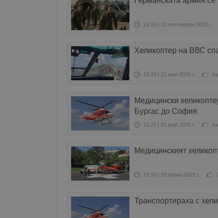
Германската армия се 
16:19 | 22 септември 2025 г.
Хеликоптер на ВВС сп
19:29 | 22 юни 2025 г.
Ха
Медицински хеликопте
Бургас до София
16:25 | 03 май 2025 г.
Ха
Медицинският хеликоп
19:30 | 29 април 2025 г.
Транспортираха с хели