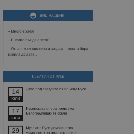
ВИЦ НА ДЕНЯ
не, зададена от уеб
 ASP.NET MVC
спре неразрешеното
т, известно като
– Много е жега!
тове. Той не съдържа
щожава при затваряне
– Е, колко пък да е жега?
– Отварям хладилника и гледам – едната бира
ение на съгласието на
изпила другата...
ст за тяхното
а данни за съгласието
ични политики и
антира, че техните
 сесии.
СЪБИТИЯ ОТ РУСЕ
аничаване между хората
а, за да се правят
Джаз под звездите с Биг Бенд Русе
хния уебсайт.
14
ЮЛИ
сигнализира на
 на бисквитките,
Русенската опера превзема
17
а съответствие и
Белоградчишките скали
ндарти и
ЮЛИ
ck и предоставя
Музеят в Русе домакинства
29
требител използва
ушиването на гигантска рокля