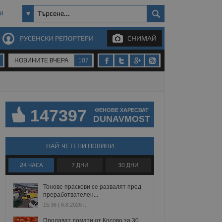
И
РУСЕНСКИ РЕПОРТЕРИ
СНИМАЙ
НОВИНИТЕ ВЧЕРА
107
147397
ФЕНОВЕ ХАРЕСВАТ
DUNAVMOST
НАЙ-ЧЕТЕНИ НОВИНИ
24 ЧАСА
7 ДНИ
30 ДНИ
Тонове праскови се развалят пред
преработвателен...
15:36 | 6.8.2026 г.
Продават домати от Косово за 30