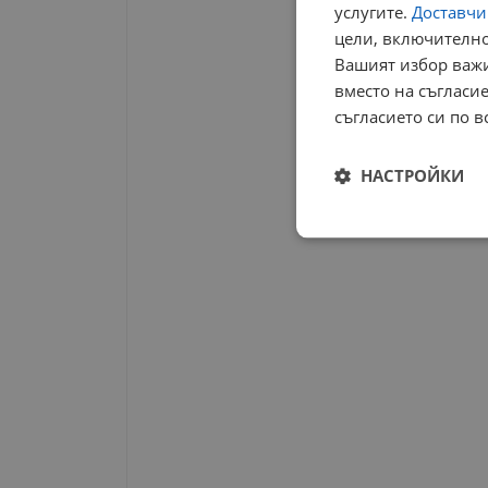
услугите.
Доставчиц
цели, включително
Вашият избор важи
вместо на съгласие
съгласието си по в
НАСТРОЙКИ
Строго
необходимо
Строго н
Строго необходимите б
на акаунта. Уебсайтът 