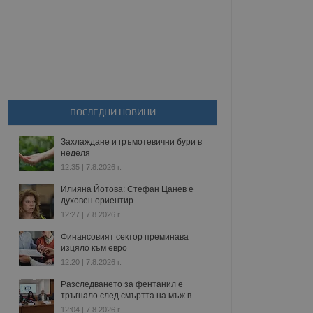
ПОСЛЕДНИ НОВИНИ
Захлаждане и гръмотевични бури в
неделя
12:35 | 7.8.2026 г.
Илияна Йотова: Стефан Цанев е
духовен ориентир
12:27 | 7.8.2026 г.
Финансовият сектор преминава
изцяло към евро
12:20 | 7.8.2026 г.
Разследването за фентанил е
тръгнало след смъртта на мъж в...
12:04 | 7.8.2026 г.