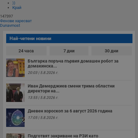
⟩⟩
Край
147397
Фенове харесват
Dunavmost
Най-четени новини
24 часа
7 дни
30 дни
Българка поръча първия домашен робот за
домакинска...
20:03 | 5.8.2026 г.
Иван Демерджиев смени трима областни
директори на...
13:55 | 5.8.2026 г.
Дневен хороскоп за 6 август 2026 година
17:05 | 5.8.2026 г.
Подготвят закриване на РЗИ като