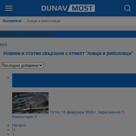
Dunavmost
/
ловци и риболовци
ловци и риболовци
RSS
Новини и статии свързани с етикет "ловци и риболовци"
Бобрите се завърнаха по Дунав след 150
години отсъствие
15:16 | 16 февруари 2026 г.
Харесвания: 1
Коментари: 0
Начало
⟨⟨
1