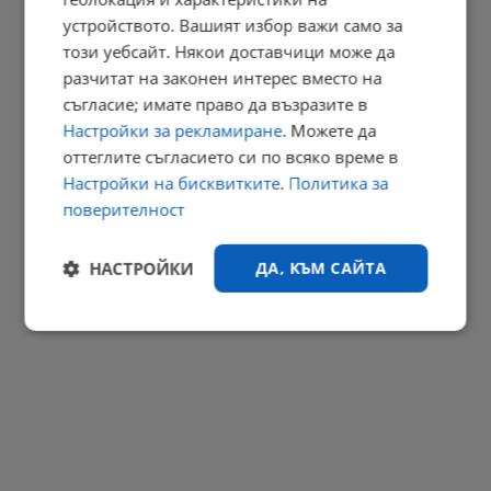
Тодор Кантарджиев: Летните вируси отминават за три дни
устройството. Вашият избор важи само за
10:32 | 6.8.2026 г.
този уебсайт. Някои доставчици може да
разчитат на законен интерес вместо на
РЕКЛАМА
съгласие; имате право да възразите в
Настройки за рекламиране
. Можете да
оттеглите съгласието си по всяко време в
Настройки на бисквитките
.
Политика за
поверителност
НАСТРОЙКИ
ДА, КЪМ САЙТА
Строго
Ефективност
необходимо
Таргетиране
Функционалност