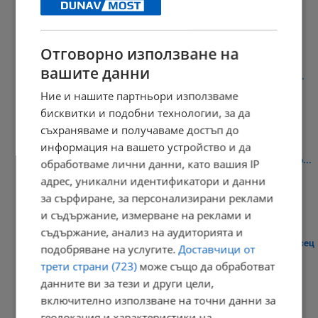
10:51 | 6.8.2026 г.
Отговорно използване на
вашите данни
Румен Радев: Търговските дружества обявяват протокола за...
Ние и нашите партньори използваме
10:46 | 6.8.2026 г.
бисквитки и подобни технологии, за да
съхраняваме и получаваме достъп до
информация на вашето устройство и да
Окръжна прокуратура - Русе обвини 8 души за производството...
обработваме лични данни, като вашия IP
адрес, уникални идентификатори и данни
10:41 | 6.8.2026 г.
за сърфиране, за персонализирани реклами
и съдържание, измерване на реклами и
съдържание, анализ на аудиторията и
Симеон Матев: Дунав ще остане с критични нива поне още месец
подобряване на услугите.
Доставчици от
трети страни (723)
може също да обработват
10:37 | 6.8.2026 г.
данните ви за тези и други цели,
включително използване на точни данни за
геолокация и характеристики на