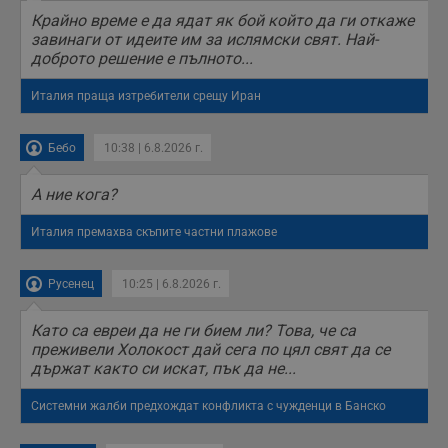
б
Крайно време е да ядат як бой който да ги откаже
п
завинаги от идеите им за ислямски свят. Най-
с
о
доброто решение е пълното...
с
а
р
Италия праща изтребители срещу Иран
у
з
з
Бебо
10:38 | 6.8.2026 г.
п
ASP.NET_SessionId
Сесия
Т
Microsoft
А ние кога?
с
Corporation
D
www.dunavmost.com
п
Италия премахва скъпите частни плажове
и
т
к
п
Русенец
10:25 | 6.8.2026 г.
и
у
р
Като са евреи да не ги бием ли? Това, че са
к
преживели Холокост дай сега по цял свят да се
п
д
държат както си искат, пък да не...
д
п
у
Системни жалби предхождат конфликта с чужденци в Банско