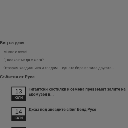
п
и
п
A
т
е
д
н
п
с
Виц на деня
у
и
ф
– Много е жега!
н
м
– Е, колко пък да е жега?
Т
и
– Отварям хладилника и гледам – едната бира изпила другата...
п
у
Събития от Русе
з
б
Гигантски костилки и семена превземат залите на
13
VISITOR_PRIVACY_METADATA
5 месеца
Т
YouTube
Екомузея в...
4
с
.youtube.com
ЮЛИ
седмици
с
с
п
Джаз под звездите с Биг Бенд Русе
14
и
п
ЮЛИ
т
в
с