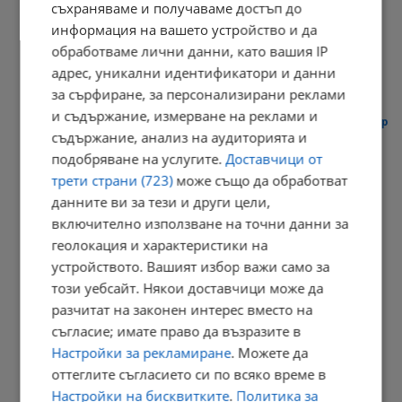
съхраняваме и получаваме достъп до
Медикаменти за отслабване крият риск от косопад
информация на вашето устройство и да
07:20 | 6.8.2026 г.
обработваме лични данни, като вашия IP
адрес, уникални идентификатори и данни
за сърфиране, за персонализирани реклами
и съдържание, измерване на реклами и
Румен Радев ще посети терена за бъдещия космически център
в...
съдържание, анализ на аудиторията и
подобряване на услугите.
Доставчици от
07:19 | 6.8.2026 г.
трети страни (723)
може също да обработват
данните ви за тези и други цели,
включително използване на точни данни за
Честваме празника Преображение Господне
геолокация и характеристики на
устройството. Вашият избор важи само за
07:14 | 6.8.2026 г.
този уебсайт. Някои доставчици може да
разчитат на законен интерес вместо на
съгласие; имате право да възразите в
Георги Кандев: Полицаите на улицата изнемогват заради...
Настройки за рекламиране
. Можете да
оттеглите съгласието си по всяко време в
23:15 | 5.8.2026 г.
Настройки на бисквитките
.
Политика за