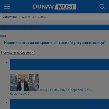
Dunavmost
/
културна столица
културна столица
RSS
Новини и статии свързани с етикет "културна столица"
И Пловдив заяви готовност да посрещне
"Евровизия"
13:14 | 17 май 2026 г.
Харесвания: 0
Коментари: 0
Международен фестивал "Есенни
театрални срещи" започва в Русе