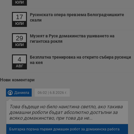
б
ЮЛИ
__cf_bm
29
Т
Cloudflare Inc.
минути
с
Русенската опера превзема Белоградчишките
.twitter.com
17
59
р
скали
секунди
м
ЮЛИ
б
о
у
Музеят в Русе домакинства ушиването на
29
п
гигантска рокля
о
ЮЛИ
и
т
Безплатна тренировка на открито събира русенци
4
receive-cookie-deprecation
.hit.gemius.pl
1 година
Т
на кея
с
АВГ
с
н
н
Нови коментари
п
б
п
Даниела
06:02 | 6.8.2026 г.
с
о
с
Това бъдеще но било наистина светло, ако такива
а
р
домашни роботи бъдат абсолютно достъпни за
у
всяко домакинство, при това да не...
з
з
п
Българка поръча първия домашен робот за домакинска работа