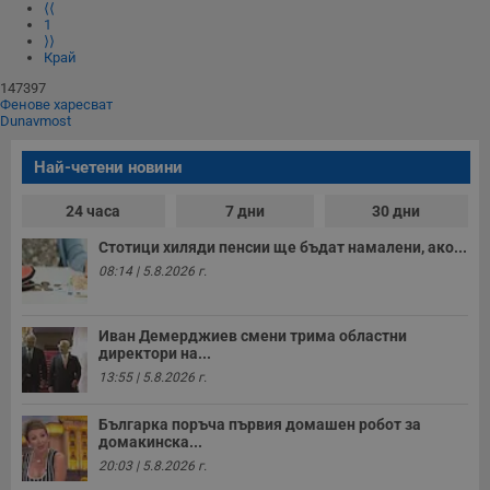
⟨⟨
1
⟩⟩
Край
147397
Фенове харесват
Dunavmost
Най-четени новини
24 часа
7 дни
30 дни
Стотици хиляди пенсии ще бъдат намалени, ако...
08:14 | 5.8.2026 г.
Иван Демерджиев смени трима областни
директори на...
13:55 | 5.8.2026 г.
Българка поръча първия домашен робот за
домакинска...
20:03 | 5.8.2026 г.