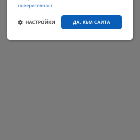
поверителност
Поляк преплува Балтийско море без сън и почивка
НАСТРОЙКИ
ДА, КЪМ САЙТА
23:09 | 5.8.2026 г.
РЕКЛАМА
Строго
Ефективност
необходимо
Таргетиране
Функционалност
Некласифицирани
Строго необходимо
Ефективност