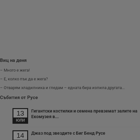
ф
н
м
Т
и
п
у
з
б
VISITOR_PRIVACY_METADATA
5 месеца
Т
YouTube
4
с
.youtube.com
седмици
с
с
Виц на деня
п
и
– Много е жега!
п
т
– Е, колко пък да е жега?
в
с
– Отварям хладилника и гледам – едната бира изпила другата...
з
с
Събития от Русе
п
о
р
Гигантски костилки и семена превземат залите на
п
13
н
Екомузея в...
п
ЮЛИ
к
ч
п
Джаз под звездите с Биг Бенд Русе
14
с