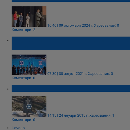
10:46 | 09 октомври 2024 г.
Харесвания: 0
Коментари: 2
Над 50 събития ще има тази година на
"Аполония"
07:30 | 30 август 2021 г.
Харесвания: 0
Коментари: 0
Ловци на духове 3
14:15 | 24 януари 2015 г.
Харесвания: 1
Коментари: 0
Начало