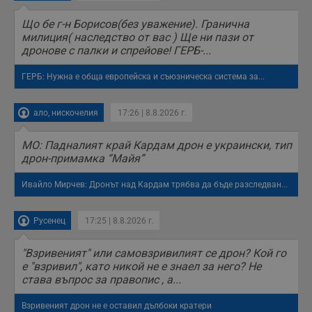
н
п
б
Що бе г-н Борисов(без уважение). Гранична
п
милиция( наследство от вас ) Ще ни пази от
с
дронове с палки и спрейове! ГЕРБ-...
о
с
а
ГЕРБ: Нужна е обща европейска и съюзническа система за...
р
у
з
з
ало, нискочелия
17:26 | 8.8.2026 г.
п
ASP.NET_SessionId
Сесия
Т
Microsoft
МО: Падналият край Кардам дрон е украински, тип
с
Corporation
дрон-примамка “Майя”
D
www.dunavmost.com
п
и
Ивайло Мирчев: Дронът над Кардам трябва да бъде разследван...
т
к
п
и
Русенец
17:25 | 8.8.2026 г.
у
р
к
"Взривеният" или самовзривилият се дрон? Кой го
п
д
е "взривил", като никой не е знаел за него? Не
д
става въпрос за правопис , а...
п
у
Взривеният дрон не е оставил дълбоки кратери