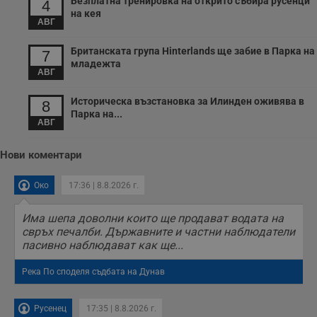
Безплатна тренировка на открито събира русенци
4
с
на кея
з
АВГ
с
п
о
Британската група Hinterlands ще забие в Парка на
7
р
младежта
п
АВГ
н
п
к
Историческа възстановка за Илинден оживява в
8
ч
Парка на...
п
АВГ
с
б
Нови коментари
__cf_bm
29
Т
Cloudflare Inc.
минути
с
.twitter.com
59
р
Око
17:36 | 8.8.2026 г.
секунди
м
б
о
Има шепа доволни които ще продават водата на
у
п
свръх печалби. Държавните и частни наблюдатели
о
пасивно наблюдават как ще...
и
т
Река По споделя съдбата на Дунав
receive-cookie-deprecation
.hit.gemius.pl
1 година
Т
с
с
н
Русенец
17:35 | 8.8.2026 г.