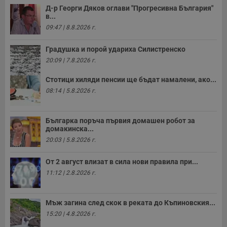
Д-р Георги Дяков оглави "Прогресивна България"
в...
09:47 | 8.8.2026 г.
Градушка и порой удариха Силистренско
20:09 | 7.8.2026 г.
Стотици хиляди пенсии ще бъдат намалени, ако...
08:14 | 5.8.2026 г.
Българка поръча първия домашен робот за
домакинска...
20:03 | 5.8.2026 г.
От 2 август влизат в сила нови правила при...
11:12 | 2.8.2026 г.
Мъж загина след скок в реката до Къпиновския...
15:20 | 4.8.2026 г.