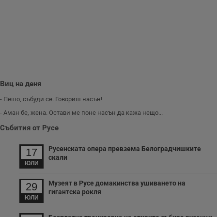
www.dunavmost.com
з
п
и
п
A
т
е
д
н
п
с
у
Виц на деня
и
ф
- Пешо, събуди се. Говориш насън!
н
м
- Аман бе, жена. Остави ме поне насън да кажа нещо...
Т
и
Събития от Русе
п
у
з
б
Русенската опера превзема Белоградчишките
17
скали
VISITOR_PRIVACY_METADATA
5 месеца
Т
YouTube
ЮЛИ
4
с
.youtube.com
седмици
с
с
Музеят в Русе домакинства ушиването на
29
п
гигантска рокля
и
ЮЛИ
п
т
в