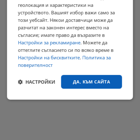
геолокация и характеристики на
Обявиха жълт код за силен дъжд в 4 области на страната
устройството. Вашият избор важи само за
този уебсайт. Някои доставчици може да
18:14 | 8.8.2026 г.
разчитат на законен интерес вместо на
РЕКЛАМА
съгласие; имате право да възразите в
Настройки за рекламиране
. Можете да
оттеглите съгласието си по всяко време в
Настройки на бисквитките
.
Политика за
поверителност
НАСТРОЙКИ
ДА, КЪМ САЙТА
Строго
Ефективност
необходимо
Таргетиране
Функционалност