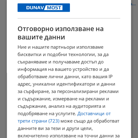
Продължават процесуално-следствените действия в района на...
18:45 | 8.8.2026 г.
Отговорно използване на
вашите данни
Нидерландците са харчили по-малко през юни заради жегите
Ние и нашите партньори използваме
18:36 | 8.8.2026 г.
бисквитки и подобни технологии, за да
съхраняваме и получаваме достъп до
информация на вашето устройство и да
обработваме лични данни, като вашия IP
Младеж уби чичо си с кол в село Странско
адрес, уникални идентификатори и данни
18:25 | 8.8.2026 г.
за сърфиране, за персонализирани реклами
и съдържание, измерване на реклами и
съдържание, анализ на аудиторията и
подобряване на услугите.
Доставчици от
Снаряд удари кораб край бреговете на Оман
трети страни (723)
може също да обработват
18:18 | 8.8.2026 г.
данните ви за тези и други цели,
включително използване на точни данни за