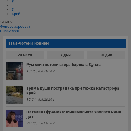
⟨⟨
1
⟩⟩
Край
147402
Фенове харесват
Dunavmost
Най-четени новини
24 часа
7 дни
30 дни
Румъния потопи втора баржа в Дунав
13:05 | 8.8.2026 г.
Трима души пострадаха при тежка катастрофа
край...
10:04 | 8.8.2026 г.
Наталия Ефремова: Минималната заплата няма
да е...
21:03 | 7.8.2026 г.