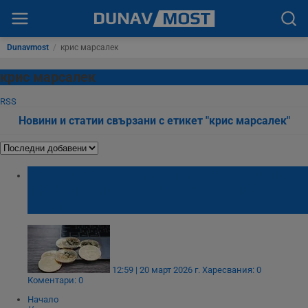
Dunavmost
/
крис марсалек
крис марсалек
RSS
Новини и статии свързани с етикет "крис марсалек"
Crypto.com прикри уволнението на близо
100 българи с внедряването на изкуствен
интелект
12:59 | 20 март 2026 г.
Харесвания: 0
Коментари: 0
Начало