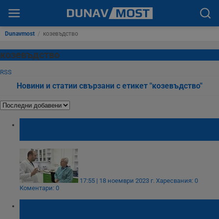
Dunavmost
/
козевъдство
козевъдство
RSS
Новини и статии свързани с етикет "козевъдство"
Министърът на земеделието посети
лабораторията в село Тръстеник
17:55 | 18 ноември 2023 г.
Харесвания: 0
Коментари: 0
В село Тръстеник е единственият в Европа
репродуктивен център по козевъдство