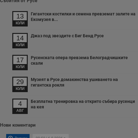
Събития от Русе
с
п
и
Гигантски костилки и семена превземат залите на
п
13
т
Екомузея в...
в
ЮЛИ
с
з
с
Джаз под звездите с Биг Бенд Русе
14
п
о
ЮЛИ
р
п
н
Русенската опера превзема Белоградчишките
17
п
скали
к
ЮЛИ
ч
п
с
Музеят в Русе домакинства ушиването на
29
б
гигантска рокля
ЮЛИ
__cf_bm
29
Т
Cloudflare Inc.
минути
с
.twitter.com
59
р
Безплатна тренировка на открито събира русенци
4
секунди
м
на кея
б
АВГ
о
у
п
Нови коментари
о
и
т