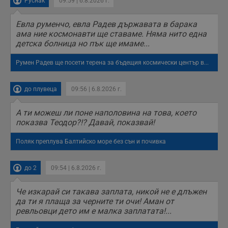
Руснак
09:59 | 6.8.2026 г.
receive-cookie-deprecation
.hit.gemius.pl
1 година
Т
с
Евла руменчо, евла Радев държавата в барака
с
н
ама ние космонавти ще ставаме. Няма нито една
н
детска болница но пък ще имаме...
п
б
п
Румен Радев ще посети терена за бъдещия космически център в...
с
о
с
а
до плувеца
09:56 | 6.8.2026 г.
р
у
з
А ти можеш ли поне наполовина на това, което
з
показва Теодор?!? Давай, показвай!
п
ASP.NET_SessionId
Сесия
Т
Microsoft
Поляк преплува Балтийско море без сън и почивка
с
Corporation
D
www.dunavmost.com
п
и
до 2
09:54 | 6.8.2026 г.
т
к
п
Че изкарай си такава заплата, никой не е длъжен
и
да ти я плаща за черните ти очи! Аман от
у
ревльовци дето им е малка заплатата!...
р
к
п