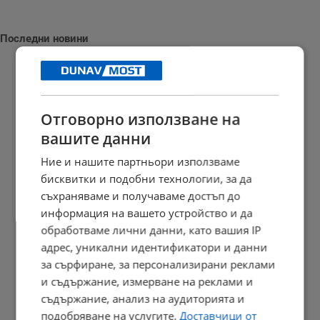
Последни новини
Бившето летище "Доброславци" става мащабен космически
Отговорно използване на
център
вашите данни
09:53 | 6.8.2026 г.
Ние и нашите партньори използваме
бисквитки и подобни технологии, за да
съхраняваме и получаваме достъп до
Кулинарен фестивал събира майстори на обредни хлябове в...
информация на вашето устройство и да
обработваме лични данни, като вашия IP
09:46 | 6.8.2026 г.
адрес, уникални идентификатори и данни
за сърфиране, за персонализирани реклами
и съдържание, измерване на реклами и
Полицията спаси изоставено на пътя момче
съдържание, анализ на аудиторията и
09:36 | 6.8.2026 г.
подобряване на услугите.
Доставчици от