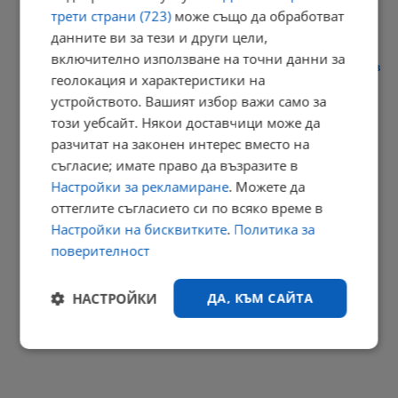
трети страни (723)
може също да обработват
данните ви за тези и други цели,
включително използване на точни данни за
Режим на тока и спрени фериботи заради кризата с река Дунав
геолокация и характеристики на
09:31 | 6.8.2026 г.
устройството. Вашият избор важи само за
този уебсайт. Някои доставчици може да
разчитат на законен интерес вместо на
съгласие; имате право да възразите в
Пожарите изпепеляват гори колкото половин Витоша всяка...
Настройки за рекламиране
. Можете да
09:10 | 6.8.2026 г.
оттеглите съгласието си по всяко време в
РЕКЛАМА
Настройки на бисквитките
.
Политика за
поверителност
НАСТРОЙКИ
ДА, КЪМ САЙТА
Строго
Ефективност
необходимо