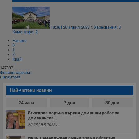
18:08 | 28 април 2023 г.
Харесвания: 8
Коментари: 2
Начало
⟨⟨
1
⟩⟩
Край
147397
Фенове харесват
Dunavmost
Най-четени новини
24 часа
7 дни
30 дни
Българка поръча първия домашен робот за
домакинска...
20:03 | 5.8.2026 г.
Иван Демерджиев смени трима областни