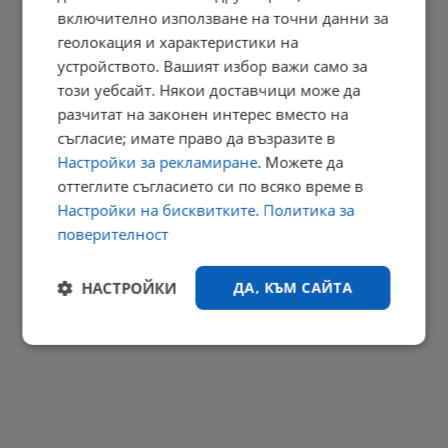
включително използване на точни данни за
геолокация и характеристики на
устройството. Вашият избор важи само за
Община Русе организира обсъждане за екосистемните услуги
този уебсайт. Някои доставчици може да
10:14 | 10.8.2026 г.
разчитат на законен интерес вместо на
РЕКЛАМА
съгласие; имате право да възразите в
Настройки за рекламиране
. Можете да
оттеглите съгласието си по всяко време в
Настройки на бисквитките
.
Политика за
поверителност
НАСТРОЙКИ
ДА, КЪМ САЙТА
Строго
Ефективност
необходимо
Таргетиране
Функционалност