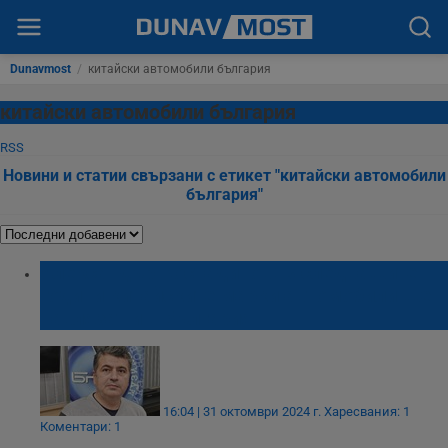
Dunavmost
/
китайски автомобили българия
китайски автомобили българия
RSS
Новини и статии свързани с етикет "китайски автомобили
българия"
Александър Костадинов: В следващите
години китайските марки автомобили ще
навлязат и в България
16:04 | 31 октомври 2024 г.
Харесвания: 1
Коментари: 1