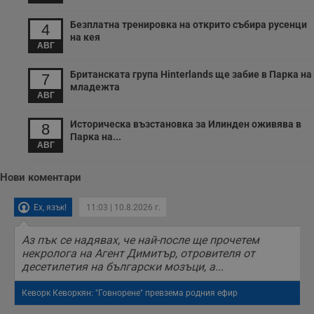
т
в
Безплатна тренировка на открито събира русенци
4
с
на кея
з
АВГ
с
п
о
Британската група Hinterlands ще забие в Парка на
7
р
младежта
п
АВГ
н
п
к
Историческа възстановка за Илинден оживява в
8
ч
п
Парка на...
АВГ
с
б
__cf_bm
29
Т
Cloudflare Inc.
Нови коментари
минути
с
.twitter.com
59
р
секунди
м
Ех, язък!
11:03 | 10.8.2026 г.
б
о
у
Аз пък се надявах, че най-после ще прочетем
п
некролога на Агент Димитър, отровителя от
о
и
десетилетия на български мозъци, а...
т
Кеворк Кеворкян: "Говнорене" превзема родния ефир
receive-cookie-deprecation
.hit.gemius.pl
1 година
Т
с
с