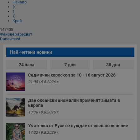
Начало
⟨⟨
1
⟩⟩
Край
147405
Фенове харесват
Dunavmost
Най-четени новини
24 часа
7 дни
30 дни
Седмичен хороскоп за 10 - 16 август 2026
21:05 | 9.8.2026 г.
Две океански аномалии променят зимата в
Европа
13:36 | 9.8.2026 г.
Учителка от Русе се нуждае от спешно лечение
17:22 | 9.8.2026 г.