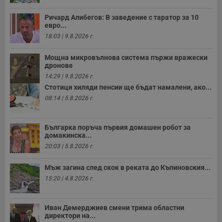
Ричард Алибегов: В заведение с таратор за 10
евро...
18:03 | 9.8.2026 г.
Мощна микровълнова система пържи вражески
дронове
14:29 | 9.8.2026 г.
Стотици хиляди пенсии ще бъдат намалени, ако...
08:14 | 5.8.2026 г.
Българка поръча първия домашен робот за
домакинска...
20:03 | 5.8.2026 г.
Мъж загина след скок в реката до Къпиновския...
15:20 | 4.8.2026 г.
Иван Демерджиев смени трима областни
директори на...