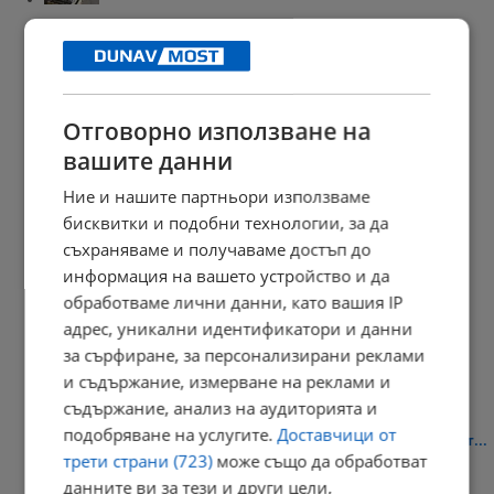
Хванаха ТИР с над милион контрабандни цигари
11:02 | 10.8.2026 г.
Отговорно използване на
вашите данни
Първата зоолинейка в България започва безплатно спасяване
на...
Ние и нашите партньори използваме
10:56 | 10.8.2026 г.
бисквитки и подобни технологии, за да
съхраняваме и получаваме достъп до
информация на вашето устройство и да
обработваме лични данни, като вашия IP
Петко Минев разказа за издевателствата над Георги Кузев
адрес, уникални идентификатори и данни
10:49 | 10.8.2026 г.
за сърфиране, за персонализирани реклами
и съдържание, измерване на реклами и
съдържание, анализ на аудиторията и
подобряване на услугите.
Доставчици от
Измамници създадоха фалшива реклама с лика на митрополит...
трети страни (723)
може също да обработват
10:41 | 10.8.2026 г.
данните ви за тези и други цели,