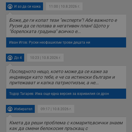
н
И аз да си кажа
11:00 | 10.8.2026 г.
н
п
б
Боже, де ги копат тези "експерти"! Абе важното е
п
с
Русия да се ползва в негативен план! Щото у
о
"борелската градина" всичко е...
с
а
р
Иван Игов: Руски неофашизъм трови децата ни
у
з
з
п
До 4
10:23 | 10.8.2026 г.
ASP.NET_SessionId
Сесия
Т
Microsoft
с
Corporation
Последното нещо, което може да се каже за
D
www.dunavmost.com
индивиди като тебе, е че са истински българи и
п
притежават и капка патриотизъм, а не...
и
т
к
Тодор Тагарев: Има още една версия за взривилия се дрон
п
и
у
р
Избирател
09:17 | 10.8.2026 г.
к
п
д
Кмета да реши проблема с комарите,всички знаем
д
как да смени белокосия пръскащ с
п