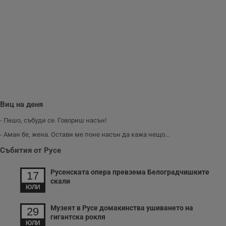
п
Corporation
ф
www.dunavmost.com
з
п
и
п
A
т
е
д
н
п
с
у
Виц на деня
и
ф
н
- Пешо, събуди се. Говориш насън!
м
Т
- Аман бе, жена. Остави ме поне насън да кажа нещо...
и
п
Събития от Русе
у
з
б
Русенската опера превзема Белоградчишките
17
скали
VISITOR_PRIVACY_METADATA
5 месеца
Т
YouTube
ЮЛИ
4
с
.youtube.com
седмици
с
с
Музеят в Русе домакинства ушиването на
29
п
гигантска рокля
и
ЮЛИ
п