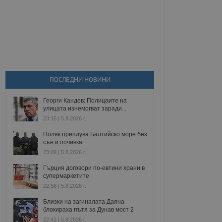
ПОСЛЕДНИ НОВИНИ
Георги Кандев: Полицаите на
улицата изнемогват заради...
23:15 | 5.8.2026 г.
Поляк преплува Балтийско море без
сън и почивка
23:09 | 5.8.2026 г.
Гърция договори по-евтини храни в
супермаркетите
22:56 | 5.8.2026 г.
Близки на загиналата Даяна
блокираха пътя за Дунав мост 2
22:41 | 5.8.2026 г.