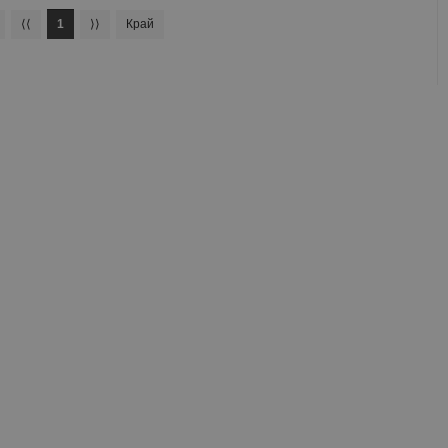
⟨⟨
1
⟩⟩
Край