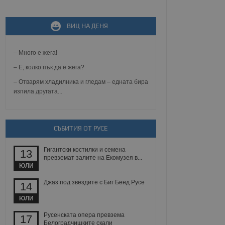
ВИЦ НА ДЕНЯ
не, зададена от уеб
 ASP.NET MVC
спре неразрешеното
т, известно като
– Много е жега!
тове. Той не съдържа
щожава при затваряне
– Е, колко пък да е жега?
– Отварям хладилника и гледам – едната бира
ение на съгласието на
изпила другата...
ст за тяхното
а данни за съгласието
ични политики и
антира, че техните
 сесии.
СЪБИТИЯ ОТ РУСЕ
аничаване между хората
а, за да се правят
Гигантски костилки и семена
хния уебсайт.
13
превземат залите на Екомузея в...
ЮЛИ
сигнализира на
 на бисквитките,
Джаз под звездите с Биг Бенд Русе
14
а съответствие и
ндарти и
ЮЛИ
ck и предоставя
Русенската опера превзема
17
требител използва
Белоградчишките скали