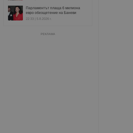
Парламентът плаща 6 милиона
евро обезщетение на Баневи
22:33 | 5.8.2026 г.
РЕКЛАМА