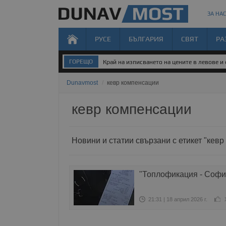
ЗА НАС
РУСЕ
БЪЛГАРИЯ
СВЯТ
РА
ГОРЕЩО
Край на изписването на цените в левове и
Dunavmost
/
кевр компенсации
кевр компенсации
Новини и статии свързани с етикет "кев
"Топлофикация - София
21:31 | 18 април 2026 г.