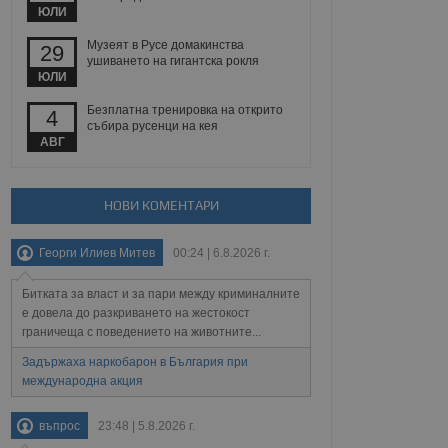
йният потребител може
ЮЛИ
 уебсайт.
Музеят в Русе домакинства
29
ушиването на гигантска рокля
ЮЛИ
Описание
Безплатна тренировка на открито
4
събира русенци на кея
ребителски
елското поведение и
АВГ
раници на сайта. Тя
яване на сайта. Тя
не на прегледи на
формация, която е
взаимодействат с
нкционалност в целия
прекарано на
редпочитанията на
НОВИ КОМЕНТАРИ
 сайтове; тя може
остта на социалните
тора на сайта.
използва новата или
Георги Илиев Митев
00:24 | 6.8.2026 г.
елски взаимодействия
нето и потребителския
Битката за власт и за пари между криминалните
рез събиране на данни
е довела до разкриването на жестокост
 помага за
граничеща с поведението на животните...
отребителите се
тапите на тестване.
Задържаха наркобарон в България при
международна акция
тистически данни,
 броя на посещенията,
 са били заредени.
елския опит.
въпрос
23:48 | 5.8.2026 г.