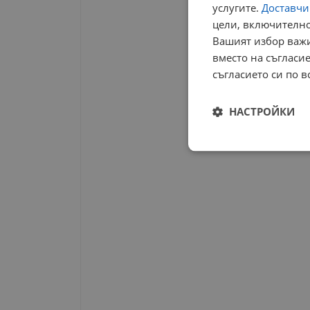
услугите.
Доставчиц
цели, включително
Вашият избор важи
вместо на съгласие
съгласието си по в
НАСТРОЙКИ
Строго
необходимо
Строго н
Строго необходимите б
на акаунта. Уебсайтът 