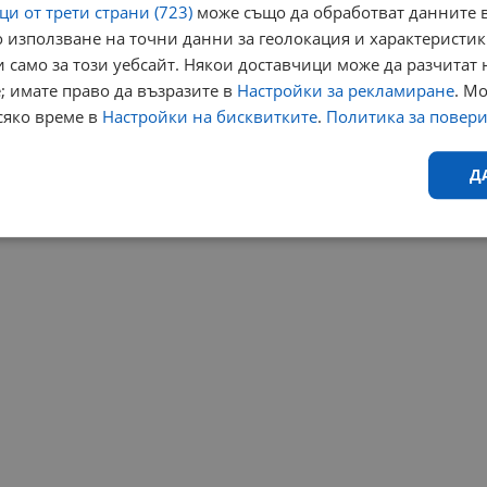
и от трети страни (723)
може също да обработват данните в
 използване на точни данни за геолокация и характеристик
 само за този уебсайт. Някои доставчици може да разчитат 
; имате право да възразите в
Настройки за рекламиране
. М
сяко време в
Настройки на бисквитките
.
Политика за повер
Д
Ефективност
Таргетиране
Функционалност
Н
еобходимо
Ефективност
Таргетиране
Функционалност
Неклас
исквитки позволяват основната функционалност на уебсайта, като потребителско
не може да се използва правилно без строго необходими бисквитки.