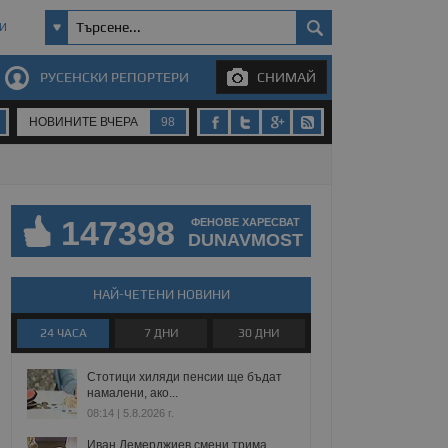
И
РУСЕНСКИ РЕПОРТЕРИ
СНИМАЙ
НОВИНИТЕ ВЧЕРА
98
147398
ФЕНОВЕ ХАРЕСВАТ
DUNAVMOST
НАЙ-ЧЕТЕНИ НОВИНИ
24 ЧАСА
7 ДНИ
30 ДНИ
Стотици хиляди пенсии ще бъдат
намалени, ако...
08:14 | 5.8.2026 г.
Иван Демерджиев смени трима