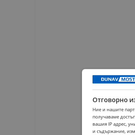
Отговорно и
Ние и нашите парт
получаваме достъп
вашия IP адрес, у
и съдържание, изм