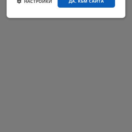
НАСТРОЙКИ
ДА, КЪМ САЙТА
Строго
Ефективност
необходимо
Таргетиране
Функционалност
Некласифицирани
Строго необходимо
Ефективност
Таргетиране
Функционалност
Некласифицирани