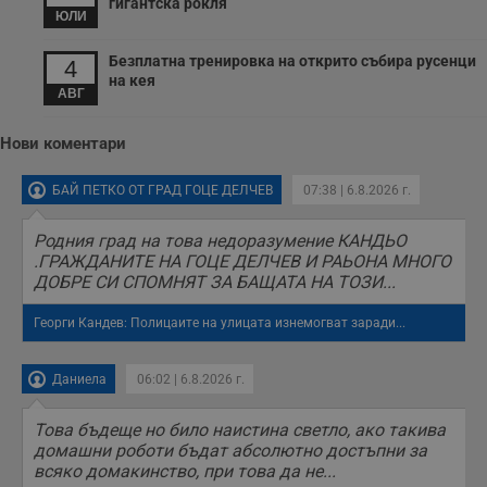
гигантска рокля
секунди
м
ЮЛИ
б
о
у
Безплатна тренировка на открито събира русенци
4
п
на кея
о
АВГ
и
т
Нови коментари
receive-cookie-deprecation
.hit.gemius.pl
1 година
Т
с
с
БАЙ ПЕТКО ОТ ГРАД ГОЦЕ ДЕЛЧЕВ
07:38 | 6.8.2026 г.
н
н
п
б
Родния град на това недоразумение КАНДЬО
п
.ГРАЖДАНИТЕ НА ГОЦЕ ДЕЛЧЕВ И РАЬОНА МНОГО
с
ДОБРЕ СИ СПОМНЯТ ЗА БАЩАТА НА ТОЗИ...
о
с
а
Георги Кандев: Полицаите на улицата изнемогват заради...
р
у
з
з
Даниела
06:02 | 6.8.2026 г.
п
ASP.NET_SessionId
Сесия
Т
Microsoft
Това бъдеще но било наистина светло, ако такива
с
Corporation
домашни роботи бъдат абсолютно достъпни за
D
www.dunavmost.com
п
всяко домакинство, при това да не...
и