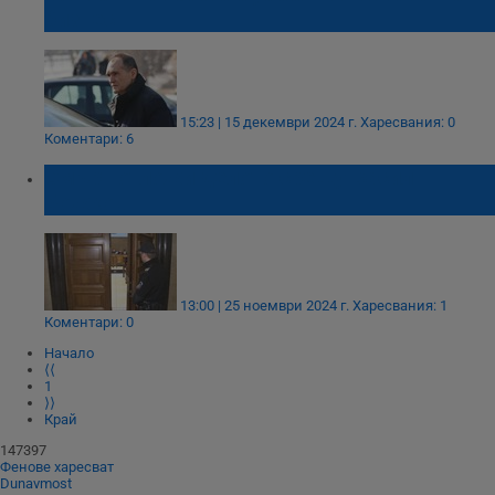
бизнес
15:23 | 15 декември 2024 г.
Харесвания: 0
Коментари: 6
Смърт отложи делото срещу Васил
Божков
13:00 | 25 ноември 2024 г.
Харесвания: 1
Коментари: 0
Начало
⟨⟨
1
⟩⟩
Край
147397
Фенове харесват
Dunavmost