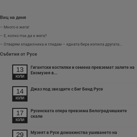
п
у
з
б
Виц на деня
VISITOR_PRIVACY_METADATA
5 месеца
Т
YouTube
– Много е жега!
4
с
.youtube.com
седмици
с
– Е, колко пък да е жега?
с
п
– Отварям хладилника и гледам – едната бира изпила другата...
и
п
Събития от Русе
т
в
с
з
Гигантски костилки и семена превземат залите на
13
с
Екомузея в...
п
ЮЛИ
о
р
п
Джаз под звездите с Биг Бенд Русе
14
н
п
ЮЛИ
к
ч
п
Русенската опера превзема Белоградчишките
17
с
скали
б
ЮЛИ
__cf_bm
29
Т
Cloudflare Inc.
минути
с
.twitter.com
Музеят в Русе домакинства ушиването на
29
59
р