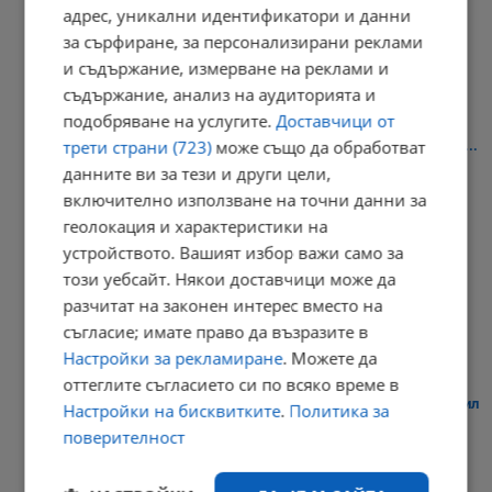
адрес, уникални идентификатори и данни
Руски танкер предизвика екологична катастрофа край Оман
за сърфиране, за персонализирани реклами
08:04 | 6.8.2026 г.
и съдържание, измерване на реклами и
съдържание, анализ на аудиторията и
подобряване на услугите.
Доставчици от
трети страни (723)
може също да обработват
Хроничното бъбречно заболяване повишава риска от загуба на...
данните ви за тези и други цели,
08:02 | 6.8.2026 г.
включително използване на точни данни за
геолокация и характеристики на
устройството. Вашият избор важи само за
Япония отбеляза 81 години от ядрената атака
този уебсайт. Някои доставчици може да
разчитат на законен интерес вместо на
07:57 | 6.8.2026 г.
съгласие; имате право да възразите в
Настройки за рекламиране
. Можете да
оттеглите съгласието си по всяко време в
Мантинелите на АМ „Марица” не могат да спрат и лек автомобил
Настройки на бисквитките
.
Политика за
поверителност
07:50 | 6.8.2026 г.
РЕКЛАМА