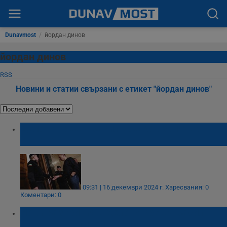
Dunavmost
/
йордан динов
йордан динов
RSS
Новини и статии свързани с етикет "йордан динов"
Делото срещу Васил Божков започва
отново
09:31 | 16 декември 2024 г.
Харесвания: 0
Коментари: 0
Нови разкрития в делото срещу Васил
Божков - заплахи и убийства в хазартния