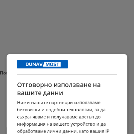
Последни новини
Отговорно използване на
вашите данни
Ние и нашите партньори използваме
Леонардо ди Каприо и Джеф Безос спасяват сто застрашени...
бисквитки и подобни технологии, за да
08:17 | 6.8.2026 г.
съхраняваме и получаваме достъп до
информация на вашето устройство и да
обработваме лични данни, като вашия IP