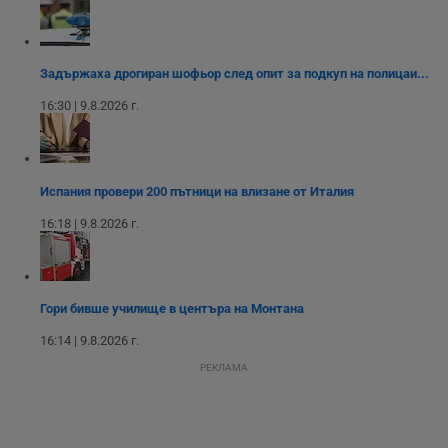
Задържаха дрогиран шофьор след опит за подкуп на полицаи...
Строго необходимо
Ефективност
16:30 | 9.8.2026 г.
Таргетиране
Функционалност
Некласифицирани
Строго необходимите бисквитки позволяват основната
Испания провери 200 пътници на влизане от Италия
функционалност на уебсайта, като потребителско
влизане и управление на акаунта. Уебсайтът не може да
16:18 | 9.8.2026 г.
се използва правилно без строго необходими
бисквитки.
Валиден
Име
Доставчик
/
Домейн
О
до
Гори бивше училище в центъра на Монтана
__RequestVerificationToken
Сесия
Т
Microsoft
16:14 | 9.8.2026 г.
п
Corporation
ф
www.dunavmost.com
РЕКЛАМА
з
п
и
п
A
т