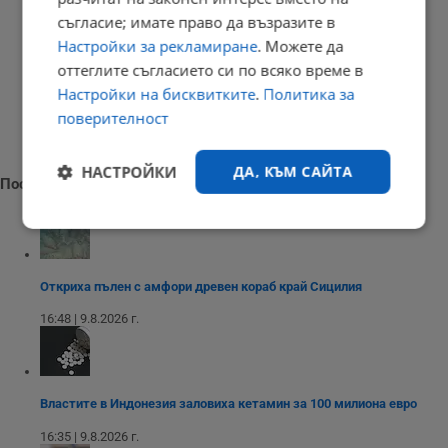
съгласие; имате право да възразите в
Настройки за рекламиране
. Можете да
оттеглите съгласието си по всяко време в
Настройки на бисквитките
.
Политика за
поверителност
НАСТРОЙКИ
ДА, КЪМ САЙТА
Последни новини
Строго
Ефективност
необходимо
Откриха пълен с амфори древен кораб край Сицилия
16:48 | 9.8.2026 г.
Таргетиране
Функционалност
Некласифицирани
Властите в Индонезия заловиха кетамин за 100 милиона евро
16:35 | 9.8.2026 г.