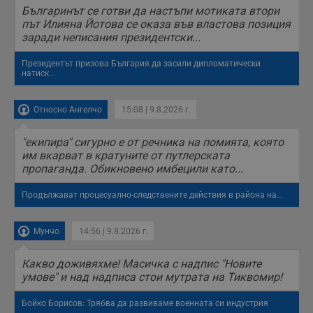
интерфейса на
Българинът се готви да настъпи мотиката втори
Youtube.
_sharedID_cst
.dunavmost.com
11
Тази бисквитка се
път Илияна Йотова се оказа във властова позиция
месеца 4
използва за
заради неписания президентски...
седмици
проследяване на
потребителски
взаимодействия и
Президентът призова България да засили дипломатически
ангажираност на
натиск...
уебсайта за
подобряване на
обслужването и
потребителския
Относно Ангелчо
15:08 | 9.8.2026 г.
опит.
Gtest
1
Тази бисквитка се
Gemius
"екипира" сигурно е от речника на помията, която
седмица
използва за A/B
.hit.gemius.pl
им вкарват в кратуните от путлерската
тестване на
уебсайта чрез
пропаганда. Обикновено имбецили като...
събиране на
данни за
поведението и
Продължават процесуално-следствените действия в района на...
взаимодействието
на посетителите.
Той помага за
Мунчо
14:56 | 9.8.2026 г.
подобряване на
потребителския
опит, като
Какво доживяхме! Масичка с надпис "Новите
разбира как
потребителите се
умове" и над надписа стои мутрата на Тиквомир!
ангажират с
различни
елементи на
Бойко Борисов: Трябва да развиваме военната си индустрия
уебсайта по