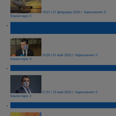
18:37 | 21 февруари 2023 г.
Харесвания: 0
Коментари: 0
Кирил Петков: България ще ползва руски
петрол до края на 2024 година
10:59 | 31 май 2022 г.
Харесвания: 0
Коментари: 3
България и ембаргото върху руския петрол
21:31 | 13 май 2022 г.
Харесвания: 0
Коментари: 2
В Горна Оряховица измериха 30.7 °C