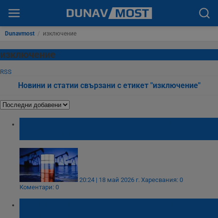
Dunavmost
/
изключение
изключение
RSS
Новини и статии свързани с етикет "изключение"
Вашингтон остави руския петрол в морето
без санкции
20:24 | 18 май 2026 г.
Харесвания: 0
Коментари: 0
Великобритания разшири санкционното
изключение за "Лукойл" в България