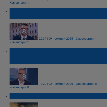
Коментари: 1
Министърът на икономиката: САЩ ще ни
освободят от санкциите срещу „Лукойл“
20:37 | 09 ноември 2025 г.
Харесвания: 1
Коментари: 1
Руслан Стефанов: България няма да
получи изключение от санкциите срещу
"Лукойл"
18:22 | 02 ноември 2025 г.
Харесвания: 0
Коментари: 0
Защо повечето самолети са бели?