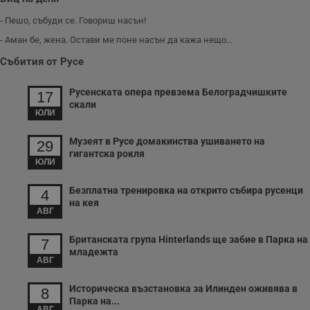
а
р
- Пешо, събуди се. Говориш насън!
у
з
- Аман бе, жена. Остави ме поне насън да кажа нещо...
з
п
Събития от Русе
ASP.NET_SessionId
Сесия
Т
Microsoft
с
Corporation
Русенската опера превзема Белоградчишките
17
D
www.dunavmost.com
скали
п
ЮЛИ
и
т
к
Музеят в Русе домакинства ушиването на
29
п
и
гигантска рокля
ЮЛИ
у
р
к
Безплатна тренировка на открито събира русенци
п
4
д
на кея
д
АВГ
п
у
Британската група Hinterlands ще забие в Парка на
7
младежта
АВГ
Историческа възстановка за Илинден оживява в
8
Доставчик
/
Валиден
Валиден
Име
Име
Доставчик
/
Домейн
Описание
Описание
Парка на...
Домейн
Доставчик
/
до
Валиден
до
АВГ