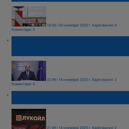
18:33 | 20 ноември 2025 г.
Харесвания: 0
Коментари: 0
Георги Георгиев: България постигна своята
цел с изключението ѝ от санкциите срещу
"Лукойл"
22:49 | 14 ноември 2025 г.
Харесвания: 2
Коментари: 0
САЩ направиха изключение за България
от санкциите срещу "Лукойл"
21:49 | 14 ноември 2025 г.
Харесвания: 2