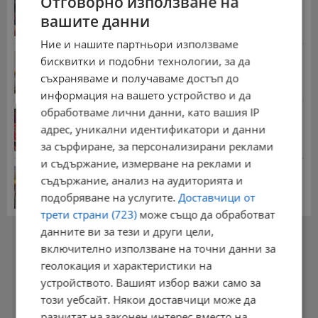
Отговорно използване на
на...
вашите данни
20:08 | 22.7.2026 г.
Ние и нашите партньори използваме
НОИ обяви всички нужни документи за
бисквитки и подобни технологии, за да
пенсиониране
съхраняваме и получаваме достъп до
12:26 | 20.7.2026 г.
информация на вашето устройство и да
обработваме лични данни, като вашия IP
Цените на дините в Гърция удариха историческо
дъно
адрес, уникални идентификатори и данни
15:58 | 22.7.2026 г.
за сърфиране, за персонализирани реклами
и съдържание, измерване на реклами и
Българка поръча първия домашен робот за
съдържание, анализ на аудиторията и
домакинска...
подобряване на услугите.
Доставчици от
20:03 | 5.8.2026 г.
трети страни (723)
може също да обработват
РЕКЛАМА
данните ви за тези и други цели,
включително използване на точни данни за
геолокация и характеристики на
устройството. Вашият избор важи само за
този уебсайт. Някои доставчици може да
разчитат на законен интерес вместо на