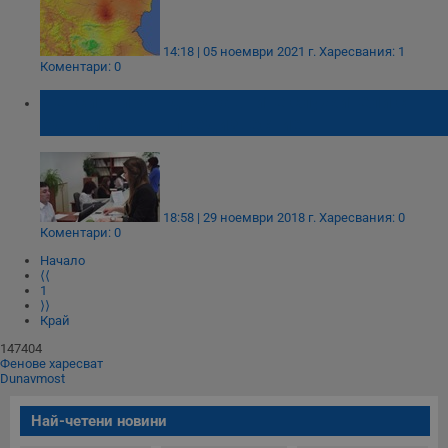
14:18 | 05 ноември 2021 г.
Харесвания: 1
Коментари: 0
Пенсионират държавните служители с
едномесечно предизвестие
18:58 | 29 ноември 2018 г.
Харесвания: 0
Коментари: 0
Начало
⟨⟨
1
⟩⟩
Край
147404
Фенове харесват
Dunavmost
Най-четени новини